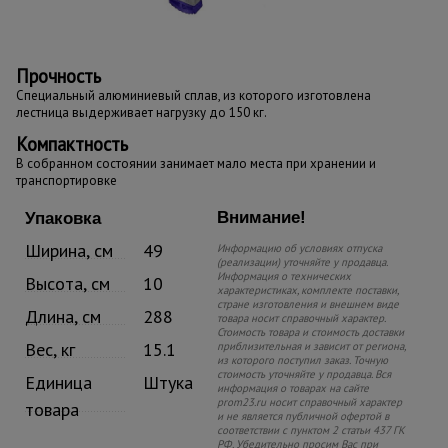
Прочность
Специальный алюминиевый сплав, из которого изготовлена
лестница выдерживает нагрузку до 150 кг.
Компактность
В собранном состоянии занимает мало места при хранении и
транспортировке
Внимание!
Упаковка
Ширина, см
49
Информацию об условиях отпуска
(реализации) уточняйте у продавца.
Информация о технических
Высота, см
10
характеристиках, комплекте поставки,
стране изготовления и внешнем виде
Длина, см
288
товара носит справочный характер.
Стоимость товара и стоимость доставки
Вес, кг
15.1
приблизительная и зависит от региона,
из которого поступил заказ. Точную
стоимость уточняйте у продавца. Вся
Единица
Штука
информация о товарах на сайте
prom23.ru носит справочный характер
товара
и не является публичной офертой в
соответствии с пунктом 2 статьи 437 ГК
РФ. Убедительно просим Вас при