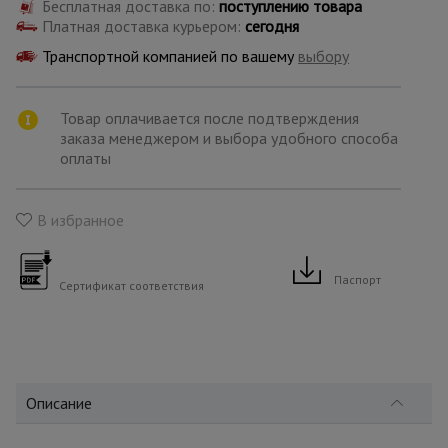
для
Бесплатная доставка по:
поступлению товара
склада
Платная доставка курьером:
сегодня
Транспортной компанией по вашему
выбору
Тачки
строительные
Товар оплачивается после подтверждения
и садовые
заказа менеджером и выбора удобного способа
оплаты
Лестницы
и
В избранное
стремянки
Паспорт
Сертификат соответствия
Штукатурные
комплекты
Сварочные
аппараты
Описание