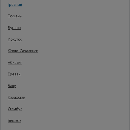
Грозный
Гарантия производителя: 1 год
Сетка,
Тюмень
тенты,
брезенты
Луганск
Иркутск
Строительные
подъемники
Южно-Сахалинск
Абхазия
Грузоподъемное
оборудование
Ереван
Баку
Каталог
Мусоропровод
Казахстан
строительный
всех
товаров
Стамбул
Бишкек
Фанера
ламинированная