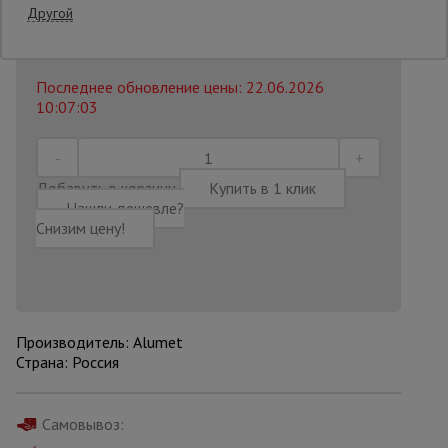
Другой
21 456
₽
Распечатать
Опалубка
Последнее обновление цены: 22.06.2026
10:07:03
Вибротехника
для
строительства
Добавить в корзину
Купить в 1 клик
Нашли дешевле?
Снизим цену!
Оборудование
для работы с
арматурой
Оборудование
Производитель: Alumet
для бетонных
Страна: Россия
работ
Самовывоз:
Техника