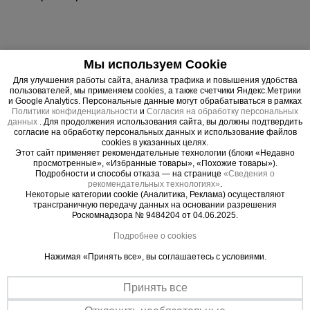
Лестницы серии SR2 имеют усиленный боковой
Мы используем Cookie
профиль сложного сечения. При помощи
Для улучшения работы сайта, анализа трафика и повышения удобства
захватывающих крюков лестница фиксируется на
пользователей, мы применяем cookies, а также счетчики Яндекс.Метрики
и Google Analytics. Персональные данные могут обрабатываться в рамках
нужной высоте. Регулировка выдвижной секции
Политики конфиденциальности
и
Согласия на обработку персональных
осуществляется при помощи троса. Удобно
данных
. Для продолжения использования сайта, вы должны подтвердить
согласие на обработку персональных данных и использование файлов
раскладываемая конструкция, простая
cookies в указанных целях.
регулировка и защита от скольжения. Лестницы
Этот сайт применяет рекомендательные технологии (блоки «Недавно
просмотренные», «Избранные товары», «Похожие товары»).
укомплектованы роликами, с помощью которых
Подробности и способы отказа — на странице
«Сведения о
происходит движение верхней секции по стене.
рекомендательных технологиях»
.
Некоторые категории cookie (Аналитика, Реклама) осуществляют
трансграничную передачу данных на основании разрешения
Роскомнадзора № 9484204 от 04.06.2025.
Подробнее о cookies
Важные преимущества –
Нажимая «Принять все», вы соглашаетесь с условиями.
эффективная работа
Принять все
Быстрая установка