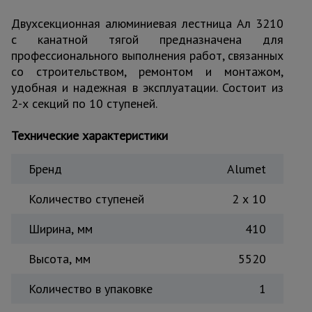
Тепловые
Двухсекционная алюминиевая лестница Ал 3210
пушки
с канатной тягой предназначена для
профессионального выполнения работ, связанных
со строительством, ремонтом и монтажом,
Металл и
удобная и надежная в эксплуатации. Состоит из
металлообработка
2-х секций по 10 ступеней.
Технические характеристики
Бренд
Alumet
Количество ступеней
2 x 10
Ширина, мм
410
Высота, мм
5520
Количество в упаковке
1