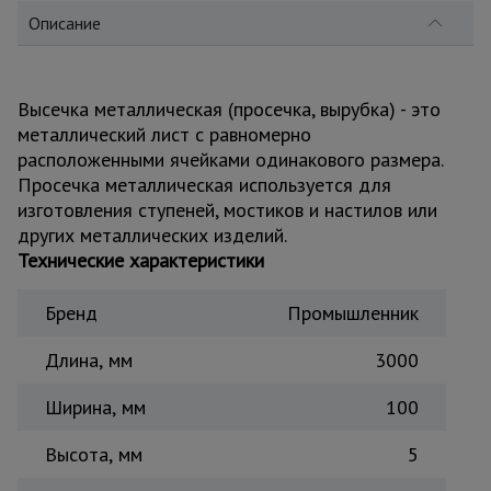
для
склада
Описание
Тачки
Высечка металлическая (просечка, вырубка) - это
строительные
и садовые
металлический лист с равномерно
расположенными ячейками одинакового размера.
Просечка металлическая используется для
изготовления ступеней, мостиков и настилов или
Лестницы
и
других металлических изделий.
стремянки
Технические характеристики
Бренд
Промышленник
Штукатурные
комплекты
Длина, мм
3000
Ширина, мм
100
Сварочные
аппараты
Высота, мм
5