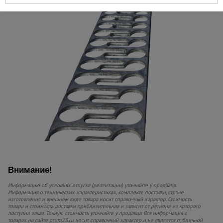
Внимание!
Информацию об условиях отпуска (реализации) уточняйте у продавца.
Информация о технических характеристиках, комплекте поставки, стране
изготовления и внешнем виде товара носит справочный характер. Стоимость
товара и стоимость доставки приблизительная и зависит от региона, из которого
поступил заказ. Точную стоимость уточняйте у продавца. Вся информация о
товарах на сайте prom23.ru носит справочный характер и не является публичной