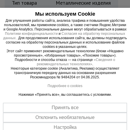
Тип товара
Металлические изделия
Тепловые
пушки
Мы используем Cookie
Количество в упаковке
1
Для улучшения работы сайта, анализа трафика и повышения удобства
пользователей, мы применяем cookies, а также счетчики Яндекс.Метрики
Материал
Сталь Ст. 45
и Google Analytics. Персональные данные могут обрабатываться в рамках
Металл и
Политики конфиденциальности
и
Согласия на обработку персональных
металлообработка
данных
. Для продолжения использования сайта, вы должны подтвердить
Вес, кг
3,8
согласие на обработку персональных данных и использование файлов
cookies в указанных целях.
Этот сайт применяет рекомендательные технологии (блоки «Недавно
Страна производитель
Россия
просмотренные», «Избранные товары», «Похожие товары»).
Подробности и способы отказа — на странице
«Сведения о
рекомендательных технологиях»
.
Просечка с производства, полосы по 3 метра,
Некоторые категории cookie (Аналитика, Реклама) осуществляют
трансграничную передачу данных на основании разрешения
ширина 10 см, толщина 5 мм.
Цена за 1 шт
Роскомнадзора № 9484204 от 04.06.2025.
Подробнее о cookies
Важные преимущества –
Нажимая «Принять все», вы соглашаетесь с условиями.
эффективная работа
Принять все
Отклонить необязательные
Настройка