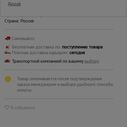
Другой
Производитель: Промышленник
Опалубка
Страна: Россия
Вибротехника
Самовывоз:
для
строительства
Бесплатная доставка по:
поступлению товара
Платная доставка курьером:
сегодня
Транспортной компанией по вашему
выбору
Оборудование
для работы с
арматурой
Товар оплачивается после подтверждения
заказа менеджером и выбора удобного способа
оплаты
Оборудование
для бетонных
работ
В избранное
Техника