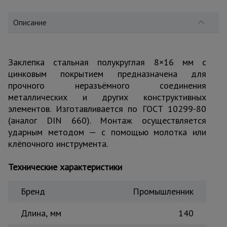
для
склада
Описание
Тачки
строительные
и садовые
Заклепка стальная полукруглая 8×16 мм с
цинковым покрытием предназначена для
прочного неразъёмного соединения
металлических и других конструктивных
Лестницы
и
элементов. Изготавливается по ГОСТ 10299-80
стремянки
(аналог DIN 660). Монтаж осуществляется
ударным методом — с помощью молотка или
клёпочного инструмента.
Штукатурные
комплекты
Технические характеристики
Бренд
Промышленник
Сварочные
аппараты
Длина, мм
140