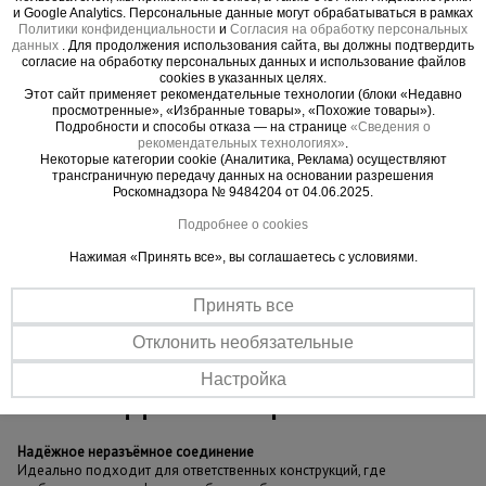
и Google Analytics. Персональные данные могут обрабатываться в рамках
Применяется в машиностроении,
Политики конфиденциальности
и
Согласия на обработку персональных
металлоконструкциях, производстве прицепов,
данных
. Для продолжения использования сайта, вы должны подтвердить
согласие на обработку персональных данных и использование файлов
мебели, вентиляционных систем, а также при
cookies в указанных целях.
ремонте и сборке листового металла и других
Этот сайт применяет рекомендательные технологии (блоки «Недавно
просмотренные», «Избранные товары», «Похожие товары»).
элементов, требующих прочного неразъёмного
Подробности и способы отказа — на странице
«Сведения о
соединения.
рекомендательных технологиях»
.
Некоторые категории cookie (Аналитика, Реклама) осуществляют
Заклёпки данного типа соответствуют
трансграничную передачу данных на основании разрешения
требованиям ГОСТ 10299-80 и полностью
Роскомнадзора № 9484204 от 04.06.2025.
совместимы с европейским стандартом DIN 660.
Подробнее о cookies
Подходят для ручного и механизированного
Нажимая «Принять все», вы соглашаетесь с условиями.
монтажа методом холодной клёпки.
Принять все
Отклонить необязательные
Важные преимущества –
Настройка
эффективная работа
Надёжное неразъёмное соединение
Идеально подходит для ответственных конструкций, где