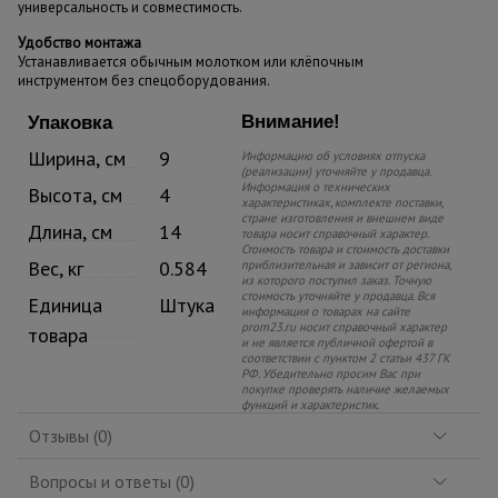
универсальность и совместимость.
Удобство монтажа
Устанавливается обычным молотком или клёпочным
инструментом без спецоборудования.
Внимание!
Упаковка
Ширина, см
9
Информацию об условиях отпуска
(реализации) уточняйте у продавца.
Информация о технических
Высота, см
4
характеристиках, комплекте поставки,
стране изготовления и внешнем виде
Длина, см
14
товара носит справочный характер.
Стоимость товара и стоимость доставки
Вес, кг
0.584
приблизительная и зависит от региона,
из которого поступил заказ. Точную
стоимость уточняйте у продавца. Вся
Единица
Штука
информация о товарах на сайте
prom23.ru носит справочный характер
товара
и не является публичной офертой в
соответствии с пунктом 2 статьи 437 ГК
РФ. Убедительно просим Вас при
покупке проверять наличие желаемых
функций и характеристик.
Отзывы (0)
Вопросы и ответы (0)