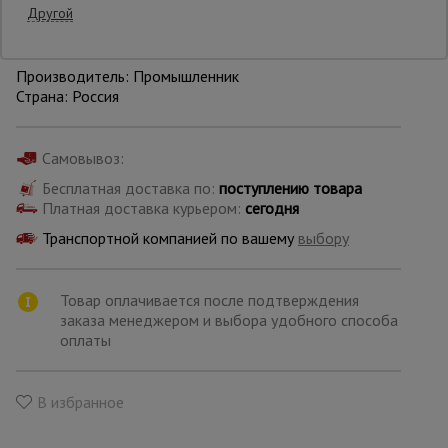
Другой
Уточнить цену
Опалубка
Производитель: Промышленник
Страна: Россия
Вибротехника
для
Самовывоз:
строительства
Бесплатная доставка по:
поступлению товара
Платная доставка курьером:
сегодня
Оборудование
Транспортной компанией по вашему
выбору
для работы с
арматурой
Товар оплачивается после подтверждения
заказа менеджером и выбора удобного способа
Оборудование
оплаты
для бетонных
работ
В избранное
Техника