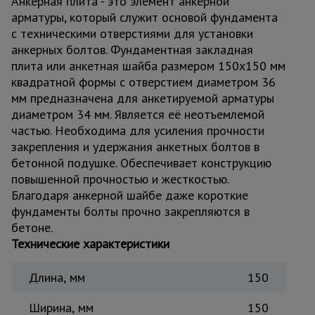
Анкерная плита - это элемент анкерной
для
склада
арматуры, который служит основой фундамента
с техническими отверстиями для установки
анкерных болтов. Фундаментная закладная
Тачки
плита или анкетная шайба размером 150х150 мм
строительные
квадратной формы с отверстием диаметром 36
и садовые
мм предназначена для анкетируемой арматуры
диаметром 34 мм. Является её неотъемлемой
частью. Необходима для усиления прочности
Лестницы
закрепления и удержания анкетных болтов в
и
стремянки
бетонной подушке. Обеспечивает конструкцию
повышенной прочностью и жесткостью.
Благодаря анкерной шайбе даже короткие
Штукатурные
фундаменты болты прочно закрепляются в
комплекты
бетоне.
Технические характеристики
Сварочные
Длина, мм
150
аппараты
Ширина, мм
150