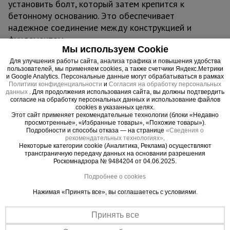
установить болт, который затем крепится к
бетонному основанию. Это обеспечивает
надежное соединение между конструкцией и
фундаментом.
Мы используем Cookie
Размеры плит могут варьироваться в зависимости
от нагрузки, которую они должны выдерживать, и
Для улучшения работы сайта, анализа трафика и повышения удобства
пользователей, мы применяем cookies, а также счетчики Яндекс.Метрики
от размеров болтов, которые будут
и Google Analytics. Персональные данные могут обрабатываться в рамках
Политики конфиденциальности
и
Согласия на обработку персональных
использоваться. Данная модель имеет размер
данных
. Для продолжения использования сайта, вы должны подтвердить
150х150 мм.
согласие на обработку персональных данных и использование файлов
cookies в указанных целях.
Анкерные плиты используются при строительстве
Этот сайт применяет рекомендательные технологии (блоки «Недавно
объектов, требующих усиления конструкции от
просмотренные», «Избранные товары», «Похожие товары»).
Подробности и способы отказа — на странице
«Сведения о
разрушения. Это могут быть опоры ВЛ, ЛЭП,
рекомендательных технологиях»
.
мосты и другие сооружения. Они могут
Некоторые категории cookie (Аналитика, Реклама) осуществляют
трансграничную передачу данных на основании разрешения
эксплуатироваться в сложных климатических
Роскомнадзора № 9484204 от 04.06.2025.
условиях и в сейсмически активных районах.
Подробнее о cookies
Температурный режим использования плит - до
-50 градусов Цельсия. Обладают высокой
Нажимая «Принять все», вы соглашаетесь с условиями.
прочностью на сжатие и имеют длительный срок
Принять все
службы (до 50 лет).
Такие плиты широко используются в