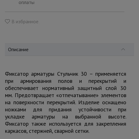
для
оплаты
склада
В избранное
Тачки
строительные
и садовые
Описание
Лестницы
и
стремянки
Фиксатор арматуры Стульчик 30 – применяется
при армирования полов и перекрытий и
обеспечивает нормативный защитный слой 30
Штукатурные
мм. Предотвращает «отпечатывание» элементов
комплекты
на поверхности перекрытий. Изделие оснащено
ножками для придания устойчивости при
укладке арматуры на выбранной высоте.
Сварочные
Фиксатор также используется для закрепления
аппараты
каркасов, стержней, сварной сетки.