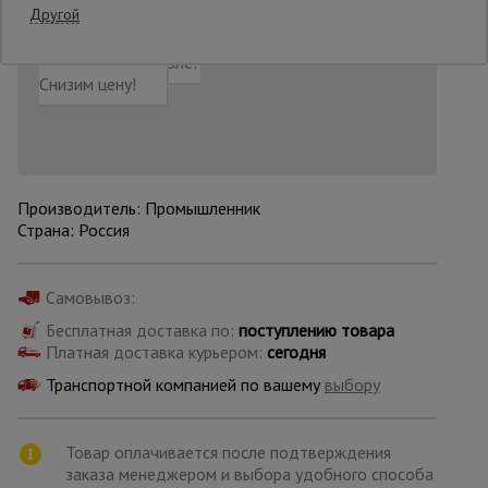
Другой
Добавить в корзину
Купить в 1 клик
Нашли дешевле?
Опалубка
Снизим цену!
Вибротехника
для
строительства
Производитель: Промышленник
Страна: Россия
Оборудование
для работы с
арматурой
Самовывоз:
Бесплатная доставка по:
поступлению товара
Платная доставка курьером:
сегодня
Оборудование
для бетонных
Транспортной компанией по вашему
выбору
работ
Товар оплачивается после подтверждения
заказа менеджером и выбора удобного способа
Техника