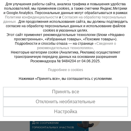
Универсальное решение
Для улучшения работы сайта, анализа трафика и повышения удобства
пользователей, мы применяем cookies, а также счетчики Яндекс.Метрики
Используется для создания защитного слоя как арматурных
и Google Analytics. Персональные данные могут обрабатываться в рамках
прутьев, так и проволоки сварной сетки максимальной толщиной
Политики конфиденциальности
и
Согласия на обработку персональных
до 16 мм, при сооружении горизонтальных участков
данных
. Для продолжения использования сайта, вы должны подтвердить
фундаментов, полов и перекрытий.
согласие на обработку персональных данных и использование файлов
cookies в указанных целях.
Устойчивость
Этот сайт применяет рекомендательные технологии (блоки «Недавно
просмотренные», «Избранные товары», «Похожие товары»).
Фиксатор оснащен специальными ножками, обеспечивающими
Подробности и способы отказа — на странице
«Сведения о
устойчивость изделия при укладке арматуры на заданной высоте.
рекомендательных технологиях»
.
Некоторые категории cookie (Аналитика, Реклама) осуществляют
трансграничную передачу данных на основании разрешения
Роскомнадзора № 9484204 от 04.06.2025.
Подробнее о cookies
Нажимая «Принять все», вы соглашаетесь с условиями.
Принять все
Отклонить необязательные
Настройка