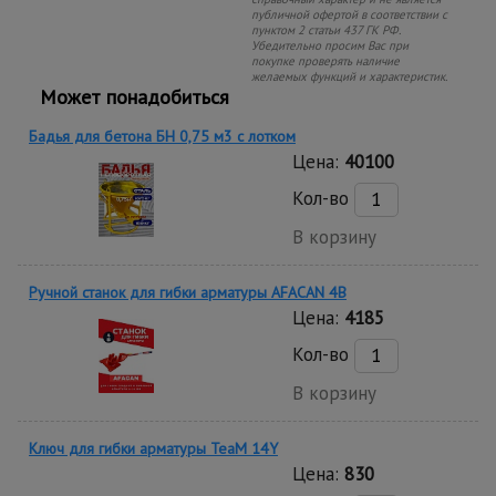
публичной офертой в соответствии с
пунктом 2 статьи 437 ГК РФ.
Убедительно просим Вас при
покупке проверять наличие
желаемых функций и характеристик.
Может понадобиться
Бадья для бетона БН 0,75 м3 с лотком
Цена:
40100
Кол-во
В корзину
Ручной станок для гибки арматуры AFACAN 4B
Цена:
4185
Кол-во
В корзину
Ключ для гибки арматуры TeaM 14Y
Цена:
830