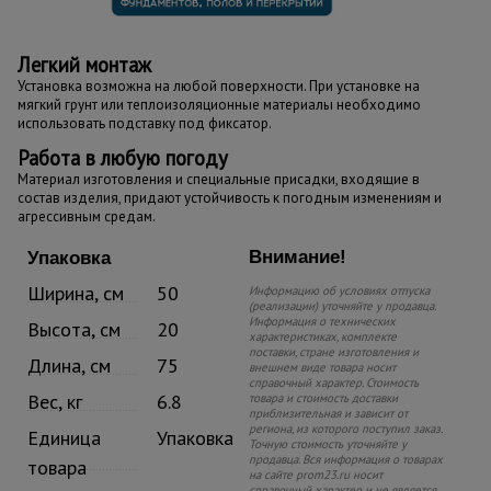
Легкий монтаж
Установка возможна на любой поверхности. При установке на
мягкий грунт или теплоизоляционные материалы необходимо
использовать подставку под фиксатор.
Работа в любую погоду
Материал изготовления и специальные присадки, входящие в
состав изделия, придают устойчивость к погодным изменениям и
агрессивным средам.
Внимание!
Упаковка
Ширина, см
50
Информацию об условиях отпуска
(реализации) уточняйте у продавца.
Информация о технических
Высота, см
20
характеристиках, комплекте
поставки, стране изготовления и
Длина, см
75
внешнем виде товара носит
справочный характер. Стоимость
Вес, кг
6.8
товара и стоимость доставки
приблизительная и зависит от
региона, из которого поступил заказ.
Единица
Упаковка
Точную стоимость уточняйте у
продавца. Вся информация о товарах
товара
на сайте prom23.ru носит
справочный характер и не является