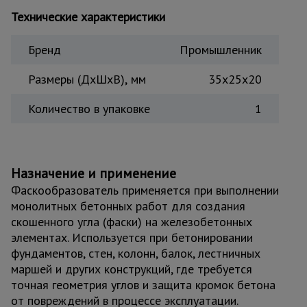
для
склада
Технические характеристики
Бренд
Промышленник
Тачки
строительные
Размеры (ДхШхВ), мм
35x25x20
и садовые
Количество в упаковке
1
Лестницы
и
стремянки
Назначение и применение
Фаскообразователь применяется при выполнении
Штукатурные
монолитных бетонных работ для создания
комплекты
скошенного угла (фаски) на железобетонных
элементах. Используется при бетонировании
фундаментов, стен, колонн, балок, лестничных
Сварочные
маршей и других конструкций, где требуется
аппараты
точная геометрия углов и защита кромок бетона
от повреждений в процессе эксплуатации.