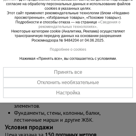
согласие на обработку персональных данных и использование файлов
Формирует ровную и чёткую фаску по всей
cookies в указанных целях.
длине конструкции.
Этот сайт применяет рекомендательные технологии (блоки «Недавно
просмотренные», «Избранные товары», «Похожие товары»).
Защищает углы бетона от сколов и
Подробности и способы отказа — на странице
«Сведения о
разрушения при нагрузках и эксплуатации.
рекомендательных технологиях»
.
Некоторые категории cookie (Аналитика, Реклама) осуществляют
Улучшает внешний вид бетонных
трансграничную передачу данных на основании разрешения
поверхностей и качество кромки.
Роскомнадзора № 9484204 от 04.06.2025.
Сокращает время на последующую
Подробнее о cookies
обработку углов и доводочные операции.
Нажимая «Принять все», вы соглашаетесь с условиями.
Обеспечивает стабильный и повторяемый
результат при серийных работах.
Принять все
Где применяется
Отклонить необязательные
Монолитное строительство жилых,
коммерческих и промышленных объектов.
Настройка
Изготовление сборных железобетонных
элементов.
Фундаменты, стены, колонны, балки,
лестничные марши и другие ЖБК.
Условия продажи
Цена указана за
150 погонных метров
.