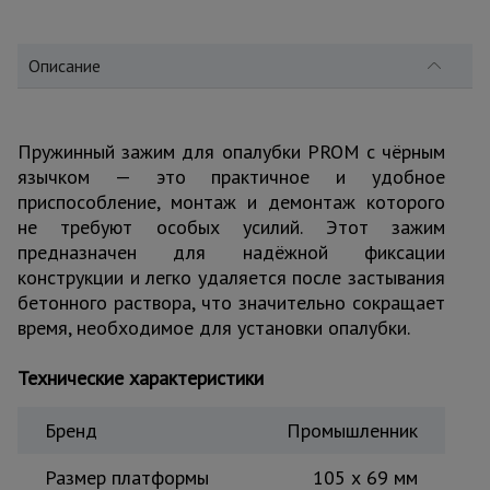
для
склада
Описание
Тачки
строительные
и садовые
Пружинный зажим для опалубки PROM с чёрным
язычком — это практичное и удобное
приспособление, монтаж и демонтаж которого
Лестницы
не требуют особых усилий. Этот зажим
и
стремянки
предназначен для надёжной фиксации
конструкции и легко удаляется после застывания
бетонного раствора, что значительно сокращает
Штукатурные
время, необходимое для установки опалубки.
комплекты
Технические характеристики
Сварочные
Бренд
Промышленник
аппараты
Размер платформы
105 x 69 мм