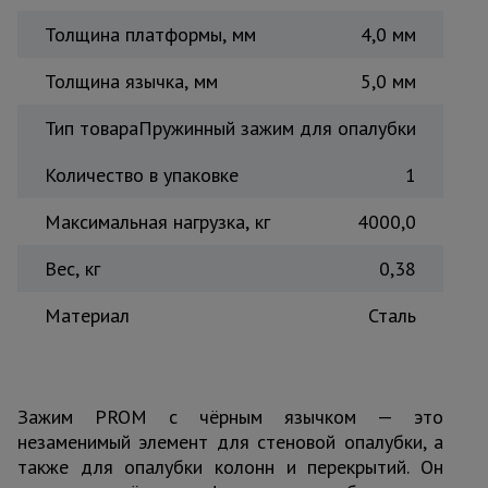
Тепловые
Толщина платформы, мм
4,0 мм
пушки
Толщина язычка, мм
5,0 мм
Металл и
Тип товара
Пружинный зажим для опалубки
металлообработка
Количество в упаковке
1
Максимальная нагрузка, кг
4000,0
Вес, кг
0,38
Материал
Сталь
Зажим PROM с чёрным язычком — это
незаменимый элемент для стеновой опалубки, а
также для опалубки колонн и перекрытий. Он