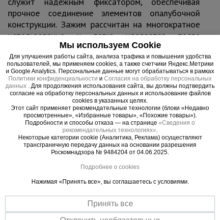
служит надёжным фиксатором, обеспечивая
прочное соединение элементов опалубочной
конструкции. Зажим рассчитан на многократное
использование и легко удаляется после
Мы используем Cookie
затвердевания бетонного раствора перед
демонтажем.
Для улучшения работы сайта, анализа трафика и повышения удобства
пользователей, мы применяем cookies, а также счетчики Яндекс.Метрики
Зажим предназначен для арматуры диаметром
и Google Analytics. Персональные данные могут обрабатываться в рамках
от 6 до 10 мм. Его можно затянуть с помощью
Политики конфиденциальности
и
Согласия на обработку персональных
данных
. Для продолжения использования сайта, вы должны подтвердить
специального ключа, который приобретается
согласие на обработку персональных данных и использование файлов
cookies в указанных целях.
отдельно. Этот зажим подходит для работы как
Этот сайт применяет рекомендательные технологии (блоки «Недавно
с щитовой опалубкой, так и с ламинированной
просмотренные», «Избранные товары», «Похожие товары»).
Подробности и способы отказа — на странице
«Сведения о
фанерой. Он незаменим при строительстве
рекомендательных технологиях»
.
фундаментов, тоннельных шахт, стен, колонн и
Некоторые категории cookie (Аналитика, Реклама) осуществляют
трансграничную передачу данных на основании разрешения
других элементов монолитного строительства.
Роскомнадзора № 9484204 от 04.06.2025.
Конструкция зажима включает в себя:
Подробнее о cookies
* язычок толщиной 6 мм с острыми зубцами,
изготовленный из закаленного металла,
Нажимая «Принять все», вы соглашаетесь с условиями.
обработанного специальным оцинкованным
составом;
Принять все
* крепежный механизм в направляющем корпусе