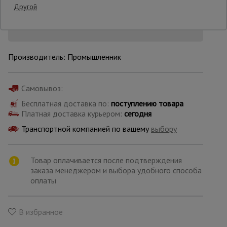
Другой
Опалубка
Производитель: Промышленник
Вибротехника
для
строительства
Самовывоз:
Бесплатная доставка по:
поступлению товара
Платная доставка курьером:
сегодня
Оборудование
для работы с
Транспортной компанией по вашему
выбору
арматурой
Товар оплачивается после подтверждения
Оборудование
заказа менеджером и выбора удобного способа
для бетонных
оплаты
работ
В избранное
Техника