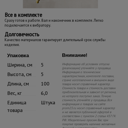
Все в комплекте
Сразу готов к работе. Вал и наконечник в комплекте. Легко
подключается к вибратору.
Долговечность
Качество материалов гарантирует длительный срок службы
изделия.
Внимание!
Упаковка
Ширина, см
5
Информацию об условиях отпуска
(реализации) уточняйте у продавца.
Информация о технических
Высота, см
5
характеристиках, комплекте поставки,
стране изготовления и внешнем виде
Длина, см
100
товара носит справочный характер.
Стоимость товара и стоимость доставки
Вес, кг
6,0
приблизительная и зависит от региона,
из которого поступил заказ. Точную
стоимость уточняйте у продавца. Вся
Единица
Штука
информация о товарах на сайте
prom23.ru носит справочный характер
товара
и не является публичной офертой в
соответствии с пунктом 2 статьи 437 ГК
РФ. Убедительно просим Вас при
покупке проверять наличие желаемых