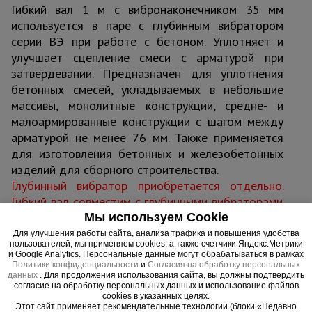
Гибкий вал 1 м с вибронаконечником 35 мм
используется в паре с глубинным вибратором
серии ВЭ при работе с бетоном. Уплотняет и
улучшает сцепление смеси с арматурой при
затвердевании. Предназначен для уплотнения
бетонных смесей, укладываемых в небольшие
массивы, монолитные конструкции, средне- и
малоармированные конструкции с шагом между
арматурой не менее 76 мм. Также применяется
для изготовления бетонных и железобетонных
изделий для сборного строительства.
Глубинный вибратор приобретается отдельно.
Гибкий вал
с
овместим с глубинными вибраторами
серии ВЭ.
Мы используем Cookie
Для улучшения работы сайта, анализа трафика и повышения удобства
пользователей, мы применяем cookies, а также счетчики Яндекс.Метрики
и Google Analytics. Персональные данные могут обрабатываться в рамках
Политики конфиденциальности
и
Согласия на обработку персональных
данных
. Для продолжения использования сайта, вы должны подтвердить
Важные преимущества –
согласие на обработку персональных данных и использование файлов
cookies в указанных целях.
эффективная работа
Этот сайт применяет рекомендательные технологии (блоки «Недавно