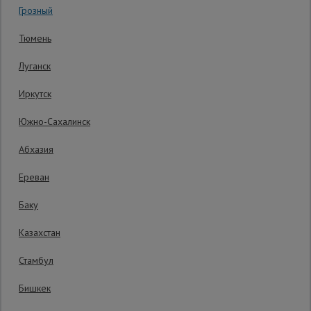
Грозный
Гарантия производителя: 1 год
Сетка,
Тюмень
тенты,
брезенты
Луганск
Иркутск
Строительные
подъемники
Южно-Сахалинск
Абхазия
Грузоподъемное
оборудование
Ереван
Баку
Каталог
Мусоропровод
Казахстан
строительный
всех
товаров
Стамбул
Бишкек
Фанера
ламинированная
2850 руб.