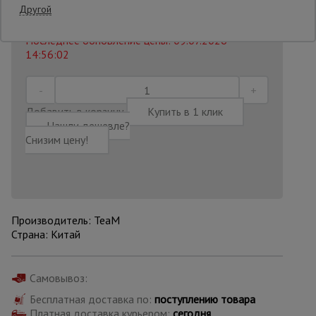
2 580
₽
Другой
Распечатать
Последнее обновление цены: 09.07.2026
Опалубка
14:56:02
Вибротехника
для
Добавить в корзину
Купить в 1 клик
строительства
Нашли дешевле?
Снизим цену!
Оборудование
для работы с
арматурой
Производитель: TeaM
Страна: Китай
Оборудование
для бетонных
работ
Самовывоз:
Бесплатная доставка по:
поступлению товара
Техника
Платная доставка курьером:
сегодня