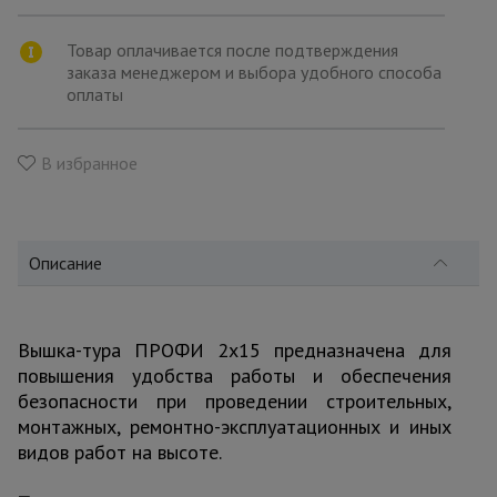
для
склада
Товар оплачивается после подтверждения
заказа менеджером и выбора удобного способа
оплаты
Тачки
строительные
и садовые
В избранное
Лестницы
и
стремянки
Описание
Штукатурные
комплекты
Вышка-тура ПРОФИ 2x15 предназначена для
повышения удобства работы и обеспечения
безопасности при проведении строительных,
монтажных, ремонтно-эксплуатационных и иных
Сварочные
аппараты
видов работ на высоте.