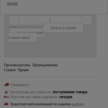
Другой
Последнее обновление цены: 30.06.2026
10:55:46
Опалубка
Добавить в корзину
Купить в лизинг
Вибротехника
Нашли дешевле?
для
Снизим цену!
строительства
Оборудование
для работы с
арматурой
Производитель: Промышленник
Страна: Турция
Оборудование
для бетонных
Самовывоз:
работ
Бесплатная доставка по:
поступлению товара
Платная доставка курьером:
сегодня
Транспортной компанией по вашему
выбору
Техника