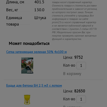
Длина, см
401.5
товара носит справочный характер.
Стоимость товара и стоимость доставки
Вес, кг
130.0
приблизительная и зависит от региона,
из которого поступил заказ. Точную
стоимость уточняйте у продавца. Вся
Единица
Штука
информация о товарах на сайте
prom23.ru носит справочный характер
товара
и не является публичной офертой в
соответствии с пунктом 2 статьи 437 ГК
РФ. Убедительно просим Вас при
покупке проверять наличие желаемых
функций и характеристик.
Может понадобиться
Сетка затеняющая зеленая 50% 4х100 м
Цена:
9752
Кол-во
В корзину
Бадья для бетона БН 2,5 м3 с лотком
Цена:
82650
Кол-во