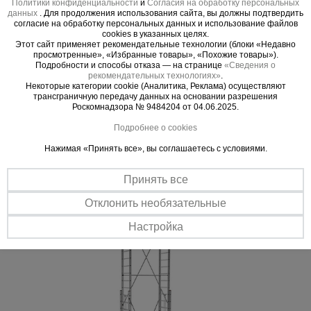
Политики конфиденциальности
и
Согласия на обработку персональных
данных
. Для продолжения использования сайта, вы должны подтвердить
согласие на обработку персональных данных и использование файлов
Важные преимущества –
cookies в указанных целях.
Этот сайт применяет рекомендательные технологии (блоки «Недавно
эффективная работа
просмотренные», «Избранные товары», «Похожие товары»).
Подробности и способы отказа — на странице
«Сведения о
рекомендательных технологиях»
.
Просторная платформа
Некоторые категории cookie (Аналитика, Реклама) осуществляют
трансграничную передачу данных на основании разрешения
Широкий настил из перфорированного высококачественного
Роскомнадзора № 9484204 от 04.06.2025.
алюминия для свободного перемещения по платформе.
Подробнее о cookies
Безопасность на высоте
Боковые поручни обеспечивают дополнительную безопасность
Нажимая «Принять все», вы соглашаетесь с условиями.
при проведении работ. Раздвижные лестницы снабжены
запорными механизмами для надежного закрепления при
Принять все
изменении высоты вышки.
Отклонить необязательные
Настройка