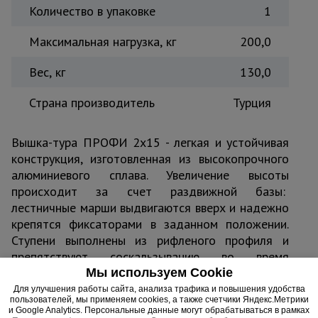
Количество в упаковке
1
Максимальная нагрузка, кг
200,0
Вес, кг
130,0
Страна производитель
Турция
Вышка-тура ПРОФИ 2x15 - легкая и устойчивая
конструкция, изготовленная из высокопрочного
алюминиевого сплава. Увеличение высоты
происходит за счет раздвижной базы:
лестничные марши выдвигаются вверх и надежно
крепятся фиксаторами в заданном положении.
Ступени выполнены из рифленого профиля и
препятствуют соскальзыванию во время
эксплуатации. Для легкого доступа к рабочей
Мы используем Cookie
площадке в настиле расположен люк.
Для улучшения работы сайта, анализа трафика и повышения удобства
пользователей, мы применяем cookies, а также счетчики Яндекс.Метрики
и Google Analytics. Персональные данные могут обрабатываться в рамках