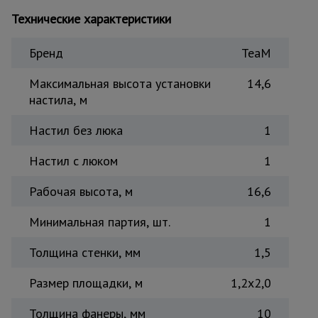
Тепловые
Технические характеристики
пушки
Бренд
TeaM
Металл и
Максимальная высота установки
14,6
металлообработка
настила, м
Настил без люка
1
Настил с люком
1
Рабочая высота, м
16,6
Минимальная партия, шт.
1
Толщина стенки, мм
1,5
Размер площадки, м
1,2x2,0
Толщина фанеры, мм
10