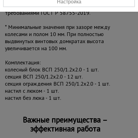
Настройка
Модель изготовлена в соответствии с
требованиями ГОСТ Р 58755-2019.
* Минимальные значения при зазоре между
колесами и полом 10 мм. При полностью
выдвинутых винтовых домкратах высота
увеличивается на 100 мм.
Комплектация:
колесный блок ВСП 250/1.2х2.0 - 1 шт.
секция ВСП 250/1.2х2.0 - 12 шт.
секция ограждения ВСП 250/1.2х2.0 - 1 шт.
настил с люком - 1 шт.
настил без люка - 1 шт.
Важные преимущества –
эффективная работа