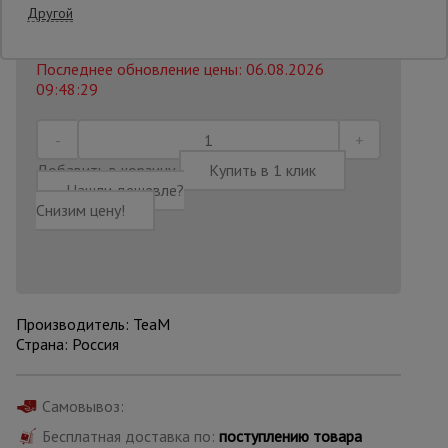
64000 руб.
Другой
51 300
₽
Распечатать
Опалубка
Последнее обновление цены: 06.08.2026
09:48:29
Вибротехника
для
строительства
Добавить в корзину
Купить в 1 клик
Нашли дешевле?
Снизим цену!
Оборудование
для работы с
арматурой
Производитель: TeaM
Оборудование
Страна: Россия
для бетонных
работ
Самовывоз:
Бесплатная доставка по:
поступлению товара
Техника