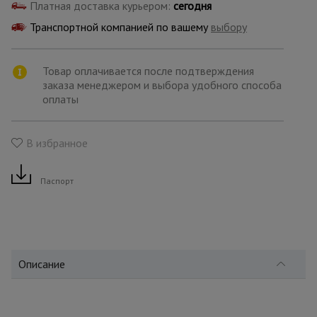
для
Платная доставка курьером:
сегодня
склада
Транспортной компанией по вашему
выбору
Тачки
Товар оплачивается после подтверждения
строительные
и садовые
заказа менеджером и выбора удобного способа
оплаты
Лестницы
В избранное
и
стремянки
Паспорт
Штукатурные
комплекты
Описание
Сварочные
аппараты