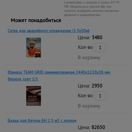
соответствии с пунктом 2 статьи 437 ГК
РФ. Убедительно просим Вас при
покупке проверять наличие желаемых
функций и характеристик.
Может понадобиться
Сетка для аварийного ограждения (1,5х50м)
Цена:
3480
Кол-во
В корзину
Фанера TEAM GRID ламинированная 2440х1220х18 мм,
береза, сорт 1/1
Цена:
2950
Кол-во
В корзину
Бадья для бетона БН 2,5 м3 с лотком
Цена:
82650