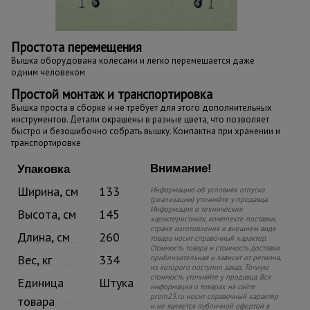
Простота перемещения
Вышка оборудована колесами и легко перемещается даже
одним человеком
Простой монтаж и транспортировка
Вышка проста в сборке и не требует для этого дополнительных
инструментов. Детали окрашены в разные цвета, что позволяет
быстро и безошибочно собрать вышку. Компактна при хранении и
транспортировке
Внимание!
Упаковка
Ширина, см
133
Информацию об условиях отпуска
(реализации) уточняйте у продавца.
Информация о технических
Высота, см
145
характеристиках, комплекте поставки,
стране изготовления и внешнем виде
Длина, см
260
товара носит справочный характер.
Стоимость товара и стоимость доставки
Вес, кг
334
приблизительная и зависит от региона,
из которого поступил заказ. Точную
стоимость уточняйте у продавца. Вся
Единица
Штука
информация о товарах на сайте
prom23.ru носит справочный характер
товара
и не является публичной офертой в