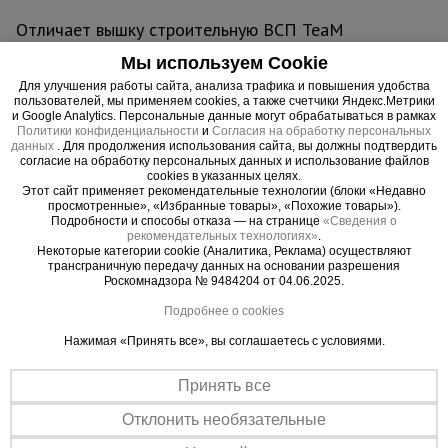
Отличает вышку строительную ВСП TeaM
250/1.2 изготовление из стальных труб, которые
Мы используем Cookie
для большей долговечности и устойчивости к
Для улучшения работы сайта, анализа трафика и повышения удобства
химическим веществам покрыты защитной
пользователей, мы применяем cookies, а также счетчики Яндекс.Метрики
и Google Analytics. Персональные данные могут обрабатываться в рамках
полимерной краской. С помощью обрезиненных
Политики конфиденциальности
и
Согласия на обработку персональных
колес данную вышку-туру можно быстро и без
данных
. Для продолжения использования сайта, вы должны подтвердить
согласие на обработку персональных данных и использование файлов
больших физических усилий переместить с
cookies в указанных целях.
одного места на другое. В момент проведения
Этот сайт применяет рекомендательные технологии (блоки «Недавно
просмотренные», «Избранные товары», «Похожие товары»).
работ вышку необходимо зафиксировать
Подробности и способы отказа — на странице
«Сведения о
тормозными винтовыми опорами, находящихся
рекомендательных технологиях»
.
Некоторые категории cookie (Аналитика, Реклама) осуществляют
рядом с каждым колесом. Также ими можно
трансграничную передачу данных на основании разрешения
тонко отрегулировать высоту вышки. Это
Роскомнадзора № 9484204 от 04.06.2025.
необходимо, если вы работаете на неровной
Подробнее о cookies
площадке.
Нажимая «Принять все», вы соглашаетесь с условиями.
Вышка рассчитана на вес до 250 кг. На ней
Принять все
комфортно может разместиться рабочий с
необходимым оборудованием.
Отклонить необязательные