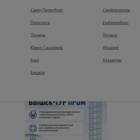
 на лестничных площадках и узких проходах.
Санкт-Петербург
Симферополь
рытием.
Пятигорск
Екатеринбург
Тюмень
Луганск
Южно-Сахалинск
Абхазия
ные преимущества – эффективная рабо
Баку
Казахстан
Бишкек