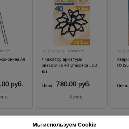
тзывов
0 отзывов
екционная Ал
Фиксатор арматуры
Авари
звездочка 40 упаковка 500
OXISS
шт.
.00 руб.
780.00 руб.
Цена:
Цена:
пить
Купить
Мы используем Cookie