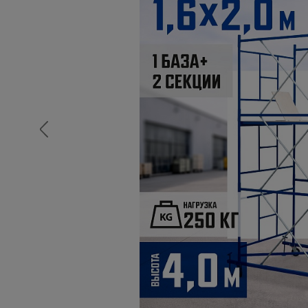
Опалубка
Вибротехника для строительств
Оборудование для работы с арм
Оборудование для бетонных раб
Техника для склада
Тачки строительные и садовые
Лестницы и стремянки
Штукатурные комплекты
Сварочные аппараты
Тепловые пушки
Металл и металлообработка