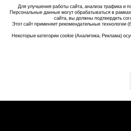
Для улучшения работы сайта, анализа трафика и по
Персональные данные могут обрабатываться в рамка
сайта, вы должны подтвердить сог
Этот сайт применяет рекомендательные технологии (
Некоторые категории cookie (Аналитика, Реклама) о
Каталог товаров
Еди
О компании
8 
Аренда оборудования
Франшиза
Зак
Доставка
Контакты
бес
Статьи
Защитные конструкции