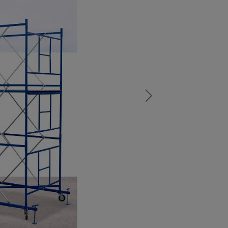
а
атурой
от