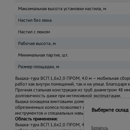
Максимальная высота установки настила, м
Настил без люка
Настил с люком
Рабочая высота, м
Минимальная партия, шт.
Размер площадки, м
Вышка-тура ВСП 1,6x2,0 ПРОМ, 4.0 м — мобильная сбор
работ как внутри помещений, так и на улице. Благодаря 
Прочная стальная конструкция из труб диаметром 48 м
долговечность даже при интенсивной эксплуатации.
Вышка оснащена винтовыми домкратами для устойчивой
обрезиненных колеса позволяют легко перемещать конст
Выберите склад 
инструментов и специальных навыков. Грузоподъёмность
Область применения:
Вышка-тура ВСП 1,6x2,0 ПРОМ, 4.0 м применяется в стр
Беларусь