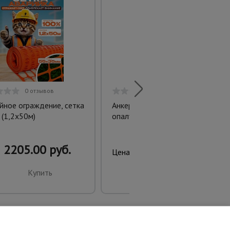
0 отзывов
0 отзывов
йное ограждение, сетка
Анкер торцевой для
 (1,2х50м)
опалубки укороченный
2205.00 руб.
300.00 руб.
Цена:
Купить
Купить