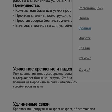
работы в стеснённых условиях: в подъездах, коридорах,
Преимущества:
Ростов-на-Дону
- Компактная база для узких пространств.
- Прочная стальная конструкция с антикоррозийным пок
Пермь
- Простая сборка без инструментов.
- Винтовые домкраты для устойчивости на неровностях.
Грозный
Иркутск
Важ
Ереван
Стамбул
Усиленное крепление и надежность
Другой
Узел крепления колес усовершенствован и
выдерживает большие нагрузки. Стабилизаторы колес
позволяют выровнять высоту и обеспечить
устойчивость вышки
Удлиненные связи
Крепятся по центру вышки крест накрест, обеспечивают