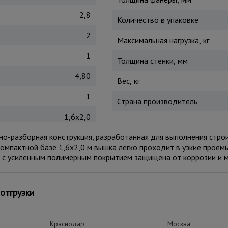
2,8
Количество в упаковке
2
Максимальная нагрузка, кг
1
Толщина стенки, мм
4,80
Вес, кг
1
Страна производитель
1,6x2,0
но-разборная конструкция, разработанная для выполнения стр
компактной базе 1,6x2,0 м вышка легко проходит в узкие проёмы
м с усиленным полимерным покрытием защищена от коррозии и 
 установки на неровных поверхностях и надёжными ограждения
рукцию по объекту. Сборка осуществляется по принципу «труба
отгрузки
 до 250 кг обеспечивает комфортную работу с инструментами 
оительстве, ремонте, монтаже вентиляции, освещения, рекламы,
Краснодар
Москва