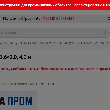
конструкции для промышленных объектов
: проектирование и и
Магазины
Грозный
+7 (938) 992-1-992
О
/
Вышки-туры ВСП 250 1,6x2,0 м
/
Вышка-тура ВСП ПРОМ 1.6х2.0
/
6×2.0, 4.0 м
сть, мобильность и безопасность в компактном форма
Гарантия производителя: 1 год