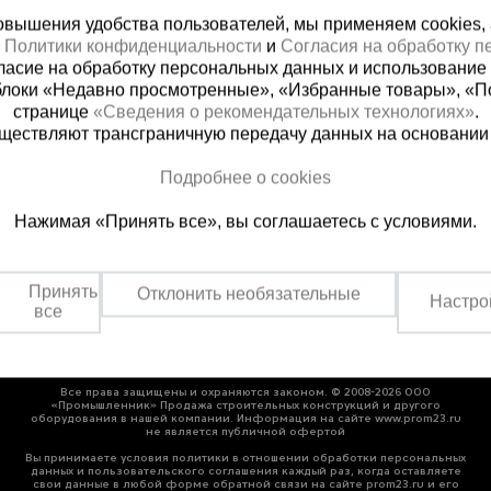
вышения удобства пользователей, мы применяем cookies, а 
х
Политики конфиденциальности
и
Согласия на обработку 
ласие на обработку персональных данных и использование 
блоки «Недавно просмотренные», «Избранные товары», «П
странице
«Сведения о рекомендательных технологиях»
.
существляют трансграничную передачу данных на основании
ная справочная
Грозный
Подробнее о cookies
(800) 200-25-90
+7 (938) 99
Нажимая «Принять все», вы соглашаетесь с условиями.
азать звонок
Заказать звонок
платно по России
Пн-Пт: с 9:00 до 17:30
Сб: с 9:00 до 17:00,
Принять
Отклонить необязательные
Вс: выходной
Настро
все
Все права защищены и охраняются законом. © 2008-2026 ООО
«Промышленник» Продажа строительных конструкций и другого
оборудования в нашей компании. Информация на сайте www.prom23.ru
не является публичной офертой
Вы принимаете условия политики в отношении обработки персональных
данных и пользовательского соглашения каждый раз, когда оставляете
свои данные в любой форме обратной связи на сайте prom23.ru и его