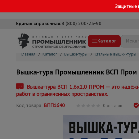
Защитные 
Единая справочная:
8 (800) 200-25-90
Каталог
Главная
/
Каталог
/
Вышки-туры
/
Стальные вышки-туры
Строительные леса
Вышка-тура Промышленник ВСП Пром 1.
Вышки-туры
Подмости строительные
Вышка-тура ВСП 1,6x2,0 ПРОМ — это надёжно
работ в ограниченных пространствах.
Сетка, тенты, брезенты
Код товара:
ВПП1640
Строительные подъемники
0 отзывов
Грузоподъемное оборудование
Мусоропровод строительный
Фанера ламинированная