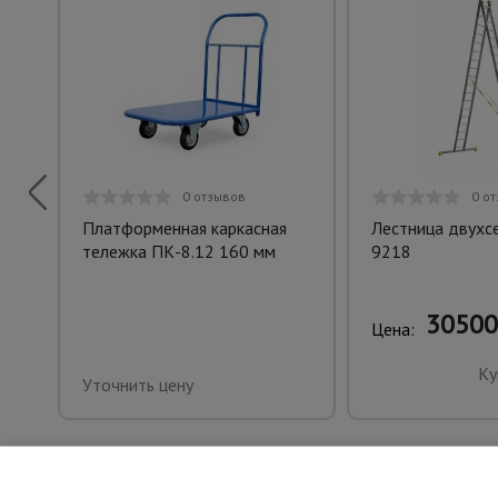
0 отзывов
0 о
Платформенная каркасная
Лестница двухс
тележка ПК-8.12 160 мм
9218
30500
Цена:
Ку
Уточнить цену