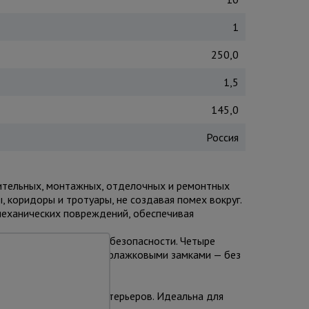
1
250,0
1,5
145,0
Россия
оительных, монтажных, отделочных и ремонтных
, коридоры и тротуары, не создавая помех вокруг.
механических повреждений, обеспечивая
ми для максимальной безопасности. Четыре
 в трубу» с фиксацией флажковыми замками — без
и материалами.
 отделке фасадов и интерьеров. Идеальна для