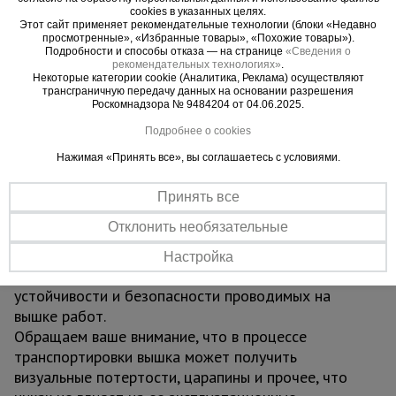
Данную модель вышки можно доращивать по
cookies в указанных целях.
Этот сайт применяет рекомендательные технологии (блоки «Недавно
высоте дополнительными секциями (не входят в
просмотренные», «Избранные товары», «Похожие товары»).
стоимость) до 7 метров. Секции вышки снабжены
Подробности и способы отказа — на странице
«Сведения о
рекомендательных технологиях»
.
диагональными металлическими стяжками. Они
Некоторые категории cookie (Аналитика, Реклама) осуществляют
обеспечивают дополнительную устойчивость при
трансграничную передачу данных на основании разрешения
Роскомнадзора № 9484204 от 04.06.2025.
резких порывах ветра. Настил изготовлен из
фанеры толщиной 10 мм и имеет люк для
Подробнее о cookies
безопасного и удобного перемещения во время
Нажимая «Принять все», вы соглашаетесь с условиями.
работ. Если докупить еще один настил, можно
работать вдвоем: вышка выдерживает вес до
Принять все
700 кг.
Отклонить необязательные
ВАЖНО:
при высоте вышки более 5 метров
рекомендуем использовать комплект
Настройка
стабилизаторов для обеспечения лучшей
устойчивости и безопасности проводимых на
вышке работ.
Обращаем ваше внимание, что в процессе
транспортировки вышка может получить
визуальные потертости, царапины и прочее, что