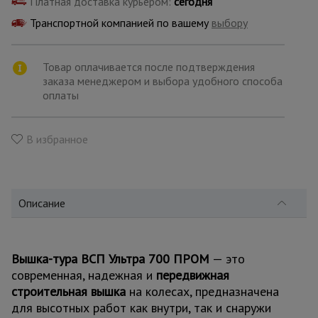
Платная доставка курьером:
сегодня
для
склада
Транспортной компанией по вашему
выбору
Тачки
Товар оплачивается после подтверждения
строительные
заказа менеджером и выбора удобного способа
и садовые
оплаты
Лестницы
В избранное
и
стремянки
Описание
Штукатурные
комплекты
Вышка-тура ВСП Ультра 700 ПРОМ
— это
Сварочные
современная, надежная и
передвижная
аппараты
строительная вышка
на колесах, предназначена
для высотных работ как внутри, так и снаружи