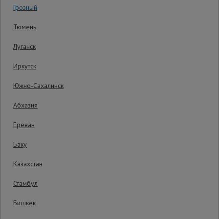
Грозный
Код товара:
ВПП0752У
0 отзывов
Сетка,
Тюмень
тенты,
Гарантия производителя: 1 год
брезенты
Луганск
Иркутск
Строительные
подъемники
Южно-Сахалинск
Абхазия
Грузоподъемное
оборудование
Ереван
Баку
Каталог
Мусоропровод
Казахстан
строительный
всех
товаров
Стамбул
Бишкек
Фанера
ламинированная