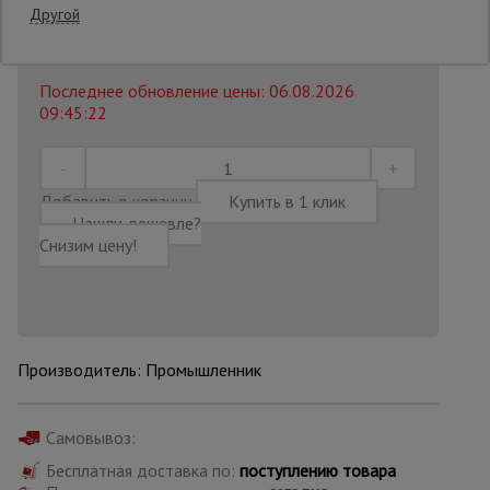
Другой
22 850
₽
Распечатать
Опалубка
Последнее обновление цены: 06.08.2026
09:45:22
Вибротехника
для
строительства
Добавить в корзину
Купить в 1 клик
Нашли дешевле?
Снизим цену!
Оборудование
для работы с
арматурой
Оборудование
Производитель: Промышленник
для бетонных
работ
Самовывоз:
Бесплатная доставка по:
поступлению товара
Техника