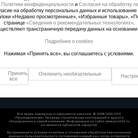
х
Политики конфиденциальности
и
Согласия на обработку 
ласие на обработку персональных данных и использование 
блоки «Недавно просмотренные», «Избранные товары», «П
странице
«Сведения о рекомендательных технологиях»
.
существляют трансграничную передачу данных на основании
Подробнее о cookies
ная справочная
Грозный
Нажимая «Принять все», вы соглашаетесь с условиями.
(800) 200-25-90
+7 (938) 99
азать звонок
Заказать звонок
Принять
Отклонить необязательные
Настро
платно по России
Пн-Пт: с 9:00 до 17:30
все
Сб: с 9:00 до 17:00,
Вс: выходной
Все права защищены и охраняются законом. © 2008-2026 ООО
«Промышленник» Продажа строительных конструкций и другого
оборудования в нашей компании. Информация на сайте www.prom23.ru
не является публичной офертой
Вы принимаете условия политики в отношении обработки персональных
данных и пользовательского соглашения каждый раз, когда оставляете