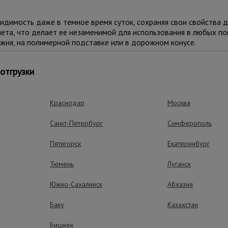
мость даже в темное время суток, сохраняя свои свойства до 
ета, что делает ее незаменимой для использования в любых по
жня, на полимерной подставке или в дорожном конусе.
о ограждения на стройках, разметки газопроводов, нефтепрово
отгрузки
ований. В комплекте 10 штук – оптимальный выбор для оптовых
Краснодар
Москва
ные преимущества – эффективная рабо
Санкт-Петербург
Симферополь
Пятигорск
Екатеринбург
Тюмень
Луганск
Южно-Сахалинск
Абхазия
Баку
Казахстан
Бишкек