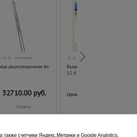
0 отзывов
0 отзывов
ица двухсекционная Ал
Вышка-тура ВСП 1.2х2.0,
12.4 м ver. 2.0
32710.00 руб.
44700.00 руб.
Цена:
Купить
Купить
также счетчики Яндекс.Метрики и Google Analytics.