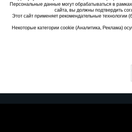
Персональные данные могут обрабатываться в рамка
сайта, вы должны подтвердить сог
Этот сайт применяет рекомендательные технологии (
Некоторые категории cookie (Аналитика, Реклама) о
Каталог товаров
Еди
О компании
8 
Аренда оборудования
Франшиза
Зак
Доставка
Контакты
бес
Статьи
Защитные конструкции