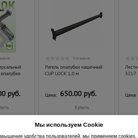
тзывов
0 отзывов
ерсальный
Ригель опалубки чашечный
Лестн
 опалубки
CUP LOCK 1,0 м
3217
0 руб.
650.00 руб.
Цена:
Цена:
пить
Купить
Мы используем Cookie
вышения удобства пользователей, мы применяем cookies, а 