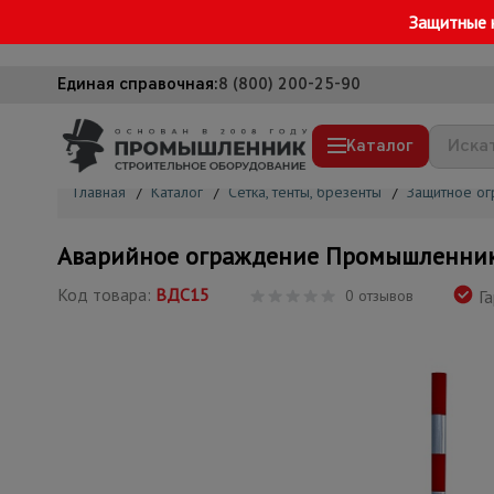
Защитные 
Единая справочная:
8 (800) 200-25-90
Каталог
Главная
/
Каталог
/
Сетка, тенты, брезенты
/
Защитное о
Строительные леса
Аварийное ограждение Промышленник ве
Вышки-туры
Код товара:
ВДС15
0 отзывов
Га
Подмости строительные
Сетка, тенты, брезенты
Строительные подъемники
Грузоподъемное оборудование
Мусоропровод строительный
Фанера ламинированная