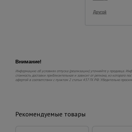
Другой
Внимание!
Информацию об условиях отпуска (реализации) уточняйте у продавца. Инфо
стоимость доставки приблизительная и зависит от региона, из которого по
офертой в соответствии с пунктом 2 статьи 437 ГК РФ. Убедительно проси
Рекомендуемые товары