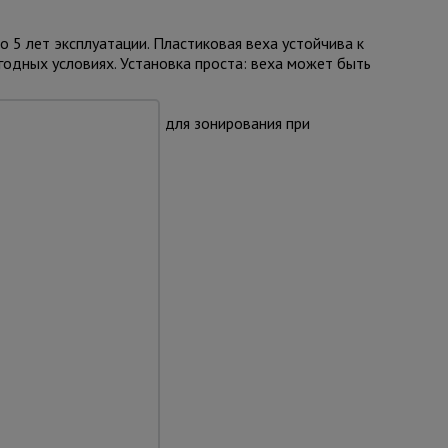
5 лет эксплуатации. Пластиковая веха устойчива к
годных условиях. Установка проста: веха может быть
дов, зимников, а также для зонирования при
 закупок.
та