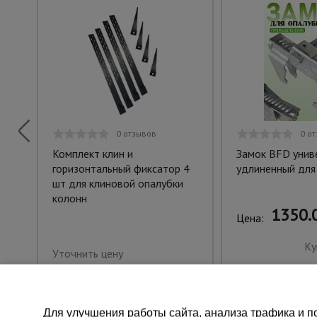
0 отзывов
0 о
Комплект клин и
Замок BFD унив
горизонтальный фиксатор 4
удлиненный для
шт для клиновой опалубки
колонн
1350.0
Цена:
Ку
Уточнить цену
Для улучшения работы сайта, анализа трафика и по