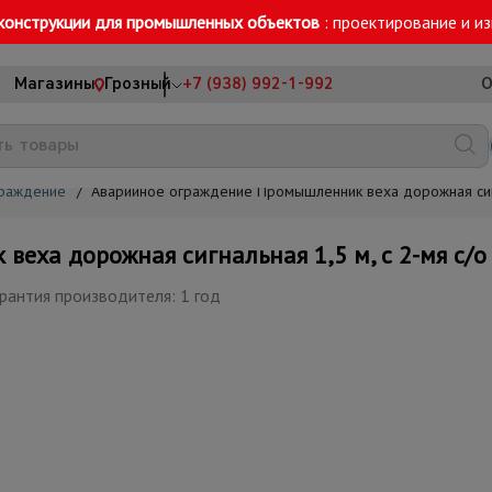
конструкции для промышленных объектов
: проектирование и и
Магазины
Грозный
+7 (938) 992-1-992
О
граждение
/
Аварийное ограждение Промышленник веха дорожная сигна
ха дорожная сигнальная 1,5 м, с 2-мя с/о 
рантия производителя: 1 год