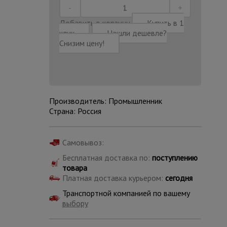
Добавить в корзину
Купить в 1
клик
Нашли дешевле?
Снизим цену!
Производитель: Промышленник
Страна: Россия
Самовывоз:
Бесплатная доставка по:
поступлению
товара
Каталог
Платная доставка курьером:
сегодня
всех
товаров
Транспортной компанией по вашему
выбору