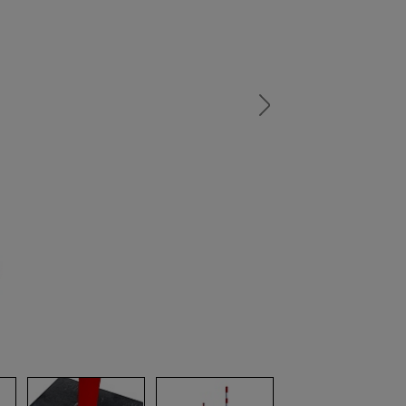
а
атурой
от