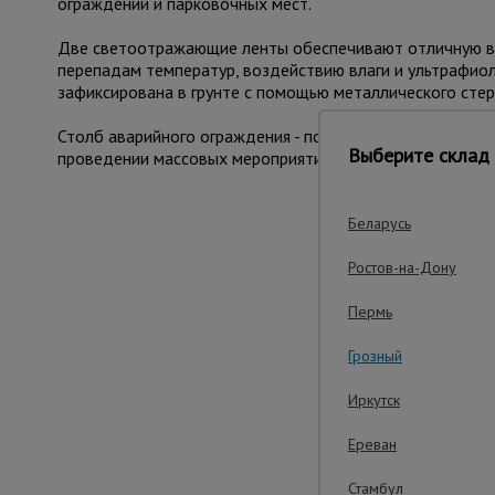
ограждений и парковочных мест.
Две светоотражающие ленты обеспечивают отличную види
перепадам температур, воздействию влаги и ультрафиол
зафиксирована в грунте с помощью металлического стер
Столб аварийного ограждения - подходит для временног
Выберите склад 
проведении массовых мероприятий и спортивных соревн
Беларусь
Важ
Ростов-на-Дону
Пермь
Грозный
Иркутск
Ереван
Стамбул