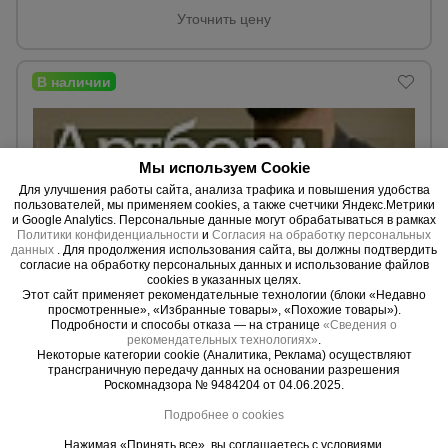
Уточнить цену
Опалубка
Вибротехника
для
строительства
Мы используем Cookie
Для улучшения работы сайта, анализа трафика и повышения удобства
пользователей, мы применяем cookies, а также счетчики Яндекс.Метрики
и Google Analytics. Персональные данные могут обрабатываться в рамках
Оборудование
Политики конфиденциальности
и
Согласия на обработку персональных
для работы с
данных
. Для продолжения использования сайта, вы должны подтвердить
арматурой
согласие на обработку персональных данных и использование файлов
cookies в указанных целях.
Этот сайт применяет рекомендательные технологии (блоки «Недавно
просмотренные», «Избранные товары», «Похожие товары»).
Подробности и способы отказа — на странице
«Сведения о
0 отзывов
Оборудование
рекомендательных технологиях»
.
для бетонных
Фанера Промышленник 210x297x10 мм, береза 5 шт.
Некоторые категории cookie (Аналитика, Реклама) осуществляют
работ
трансграничную передачу данных на основании разрешения
Материал:
Береза.
Роскомнадзора № 9484204 от 04.06.2025.
Вес:
5,65 кг.
Толщина:
10 мм.
Подробнее о cookies
Техника
Нажимая «Принять все», вы соглашаетесь с условиями.