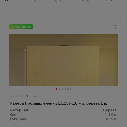
по:
Сетка,
тенты,
брезенты
Строительные
подъемники
Грузоподъемное
оборудование
Каталог
Мусоропровод
0 отзывов
строительный
всех
товаров
Фанера Промышленник 210x297x10 мм, береза 1 шт.
Материал:
Береза.
Вес:
1,13 кг.
Фанера
Толщина:
10 мм.
ламинированная