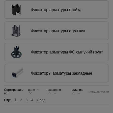
Фиксатор арматуры стойка
Опалубка
Фиксатор арматуры стульчик
Вибротехника
для
строительства
Фиксатор арматуры ФС сыпучий грунт
Оборудование
для работы с
арматурой
Фиксаторы арматуры закладные
Оборудование
для бетонных
Сортировать
цене
названию
наличию
работ
популярности
по:
Стр:
1
2
3
4
След.
Техника