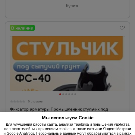
Купить
0 отзывов
Фиксатор арматуры Промышленник стульчик под
сыпучий грунт ФС 40 250 шт.
Мы используем Cookie
Защитный слой:
40, 45 мм.
Для улучшения работы сайта, анализа трафика и повышения удобства
Диаметр:
4 - 16 мм.
пользователей, мы применяем cookies, а также счетчики Яндекс.Метрики
Упаковка:
250 шт.
и Google Analytics. Персональные данные могут обрабатываться в рамках