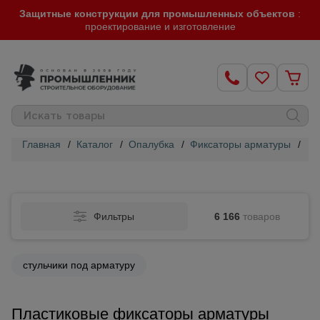
Защитные конструкции для промышленных объектов
:
проектирование и изготовление
Главная
/
Каталог
/
Опалубка
/
Фиксаторы арматуры
/
Пл
Строительные
леса
Фильтры
6 166
товаров
Вышки-
туры
стульчики под арматуру
Подмости
строительные
Пластиковые фиксаторы арматуры