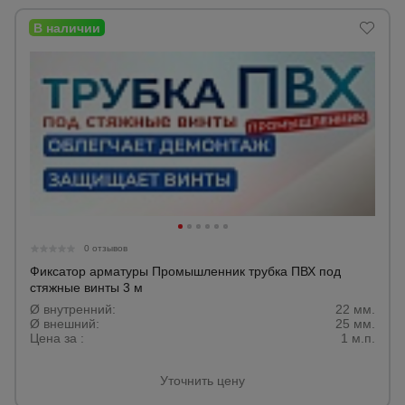
для
склада
Тачки
строительные
и садовые
Лестницы
и
стремянки
0 отзывов
Штукатурные
Фиксатор арматуры Промышленник трубка ПВХ под
комплекты
стяжные винты 3 м
Ø внутренний:
22 мм.
Ø внешний:
25 мм.
Цена за :
1 м.п.
Сварочные
аппараты
Уточнить цену