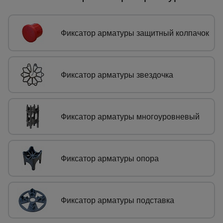
Сетка,
тенты,
Фиксатор арматуры защитный колпачок
брезенты
Фиксатор арматуры звездочка
Строительные
подъемники
Фиксатор арматуры многоуровневый
Грузоподъемное
оборудование
Фиксатор арматуры опора
Каталог
Мусоропровод
строительный
всех
товаров
Фиксатор арматуры подставка
Фанера
ламинированная