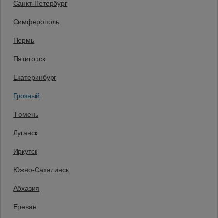
Санкт-Петербург
Защитные конструкции
Единая справочная
Симферополь
8 (800) 200-25-90
Пермь
Заказать звонок
Пятигорск
бесплатно по России
Грозный
Екатеринбург
+7 (938) 992-1-992
Заказать звонок
Грозный
Пн-Пт: с 9:00 до 17:30,
Тюмень
Сб: с 9:00 до 17:00,
Вс: выходной
Луганск
Мы в социальных сетях:
Иркутск
Принимаем к оплате
Южно-Сахалинск
Абхазия
Все права защищены и охраняются законом. © 2008-2026 ООО
Ереван
«Промышленник» Продажа строительных конструкций и другого
оборудования в нашей компании. Информация на сайте www.prom23.ru