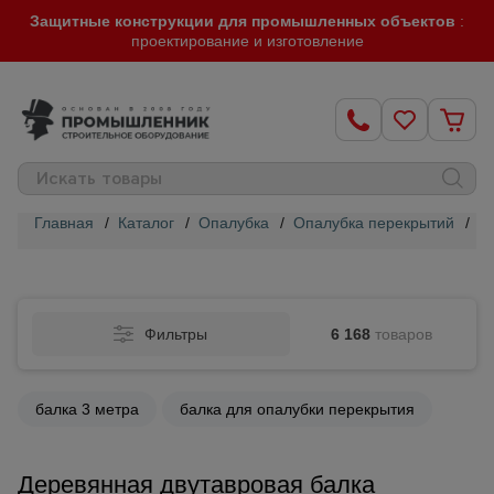
Защитные конструкции для промышленных объектов
:
проектирование и изготовление
Главная
/
Каталог
/
Опалубка
/
Опалубка перекрытий
/
Д
Строительные
леса
Фильтры
6 168
товаров
Вышки-
туры
балка 3 метра
балка для опалубки перекрытия
Подмости
строительные
Деревянная двутавровая балка