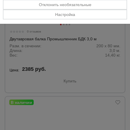
Отклонить необязательные
Настройка
0 отзывов
Двутавровая балка Промышленник БДК 3,0 м
Разм. в сечении:
200 х 80 мм.
Длина:
3,0 м.
Вес:
14,40 кг.
2385 руб.
Цена:
Купить