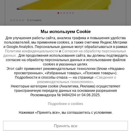
0 отзывов
Двутавровая балка Промышленник 4,0 м
Мы используем Cookie
Разм. в сечении:
200 х 80 мм.
Для улучшения работы сайта, анализа трафика и повышения удобства
Длина:
4,0 м.
пользователей, мы применяем cookies, а также счетчики Яндекс.Метрики
Вес:
18,80 кг.
и Google Analytics. Персональные данные могут обрабатываться в рамках
Политики конфиденциальности
и
Согласия на обработку персональных
данных
. Для продолжения использования сайта, вы должны подтвердить
2250 руб.
Цена:
согласие на обработку персональных данных и использование файлов
cookies в указанных целях.
Этот сайт применяет рекомендательные технологии (блоки «Недавно
Купить
просмотренные», «Избранные товары», «Похожие товары»).
Подробности и способы отказа — на странице
«Сведения о
рекомендательных технологиях»
.
Некоторые категории cookie (Аналитика, Реклама) осуществляют
трансграничную передачу данных на основании разрешения
Роскомнадзора № 9484204 от 04.06.2025.
Подробнее о cookies
Нажимая «Принять все», вы соглашаетесь с условиями.
Принять все