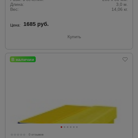
Длина:
3,0 м.
Вес:
14,06 кг.
Опалубка
1685 руб.
Цена:
Купить
Вибротехника
для
строительства
Оборудование
для работы с
арматурой
Оборудование
для бетонных
работ
Техника
0 отзывов