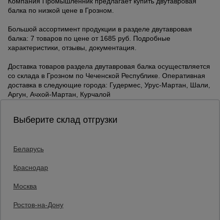
Компания Промышленник предлагает купить двутавровая
балка по низкой цене в Грозном.
Большой ассортимент продукции в разделе двутавровая
балка: 7 товаров по цене от 1685 руб. Подробные
характеристики, отзывы, документация.
Доставка товаров раздела двутавровая балка осуществляется
со склада в Грозном по Чеченской Республике. Оперативная
доставка в следующие города: Гудермес, Урус-Мартан, Шали,
Аргун, Ачхой-Мартан, Курчалой
Выберите склад отгрузки
Беларусь
Каталог товаров
О компании
Краснодар
Аренда оборудования
Москва
Франшиза
Доставка
Ростов-на-Дону
Контакты
Статьи