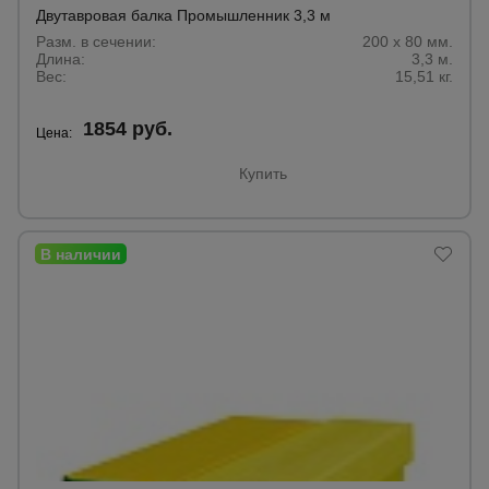
для
Двутавровая балка Промышленник 3,3 м
склада
Разм. в сечении:
200 х 80 мм.
Длина:
3,3 м.
Вес:
15,51 кг.
Тачки
строительные
1854 руб.
и садовые
Цена:
Купить
Лестницы
и
стремянки
Штукатурные
комплекты
Сварочные
аппараты