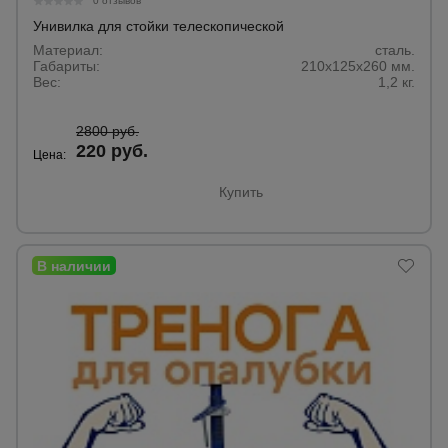
0 отзывов
Унивилка для стойки телескопической
Материал:
сталь.
Опалубка
Габариты:
210x125x260 мм.
Вес:
1,2 кг.
Вибротехника
2800 руб.
для
220 руб.
Цена:
строительства
Купить
Оборудование
для работы с
арматурой
Оборудование
для бетонных
работ
Техника