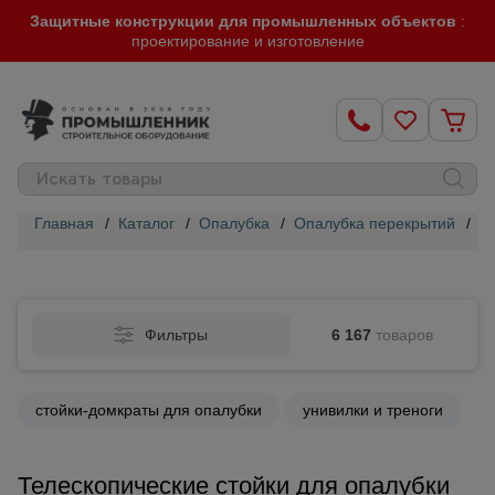
Защитные конструкции для промышленных объектов
:
проектирование и изготовление
Главная
/
Каталог
/
Опалубка
/
Опалубка перекрытий
/
Т
Строительные
леса
Фильтры
6 167
товаров
Вышки-
туры
стойки-домкраты для опалубки
унивилки и треноги
Подмости
строительные
Телескопические стойки для опалубки