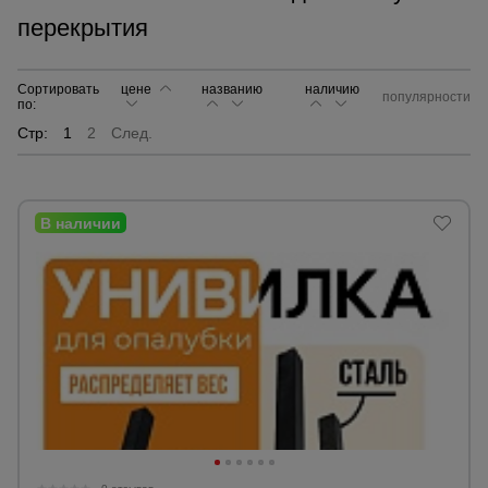
перекрытия
Сетка,
тенты,
брезенты
Сортировать
цене
названию
наличию
популярности
по:
Стр:
1
2
След.
Строительные
подъемники
Грузоподъемное
оборудование
Каталог
Мусоропровод
строительный
всех
товаров
Фанера
ламинированная