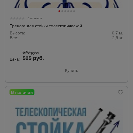
для
склада
0 отзывов
Тренога для стойки телескопической
Тачки
строительные
Высота:
0,7 м.
и садовые
Вес:
2,9 кг.
670 руб.
Лестницы
525 руб.
Цена:
и
стремянки
Купить
Штукатурные
комплекты
Сварочные
аппараты