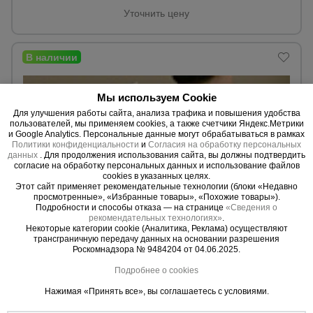
Уточнить цену
Опалубка
Вибротехника
Мы используем Cookie
для
строительства
Для улучшения работы сайта, анализа трафика и повышения удобства
пользователей, мы применяем cookies, а также счетчики Яндекс.Метрики
и Google Analytics. Персональные данные могут обрабатываться в рамках
Политики конфиденциальности
и
Согласия на обработку персональных
данных
. Для продолжения использования сайта, вы должны подтвердить
Оборудование
согласие на обработку персональных данных и использование файлов
для работы с
cookies в указанных целях.
арматурой
Этот сайт применяет рекомендательные технологии (блоки «Недавно
просмотренные», «Избранные товары», «Похожие товары»).
Подробности и способы отказа — на странице
«Сведения о
рекомендательных технологиях»
.
Некоторые категории cookie (Аналитика, Реклама) осуществляют
0 отзывов
Оборудование
трансграничную передачу данных на основании разрешения
для бетонных
Фанера Промышленник 210x297x10 мм, береза 5 шт.
Роскомнадзора № 9484204 от 04.06.2025.
работ
Материал:
Береза.
Подробнее о cookies
Вес:
5,65 кг.
Толщина:
10 мм.
Нажимая «Принять все», вы соглашаетесь с условиями.
Техника