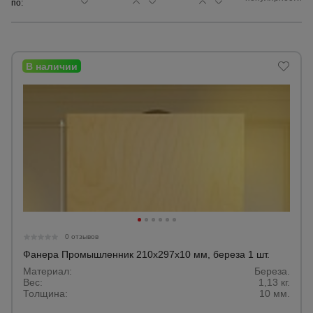
по:
Сетка,
тенты,
брезенты
Строительные
подъемники
Грузоподъемное
оборудование
Каталог
Мусоропровод
0 отзывов
строительный
всех
товаров
Фанера Промышленник 210x297x10 мм, береза 1 шт.
Материал:
Береза.
Вес:
1,13 кг.
Фанера
Толщина:
10 мм.
ламинированная