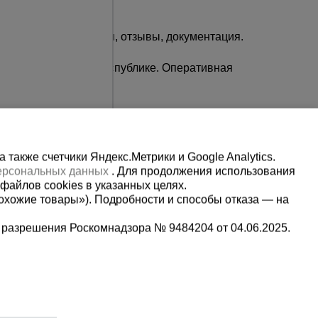
в Грозном.
обные характеристики, отзывы, документация.
зном по Чеченской Республике. Оперативная
-Мартан, Курчалой
также счетчики Яндекс.Метрики и Google Analytics.
персональных данных
. Для продолжения использования
файлов cookies в указанных целях.
охожие товары»). Подробности и способы отказа — на
 разрешения Роскомнадзора № 9484204 от 04.06.2025.
Мы в социальных сетях:
2-1-992
Принимаем к оплате
,