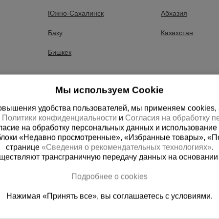
ышленник предлагает купить фанера 10 мм по низкой цене 
Южно-Сахалинск
Абхазия
имент продукции в разделе фанера 10 мм: 2 товара. Подр
Баку
Казахстан
ов раздела фанера 10 мм осуществляется со склада в Гро
Бишкек
дующие города: Гудермес, Урус-Мартан, Шали, Аргун, Ачхой
Мы используем Cookie
вышения удобства пользователей, мы применяем cookies, а 
х
Политики конфиденциальности
и
Согласия на обработку 
ласие на обработку персональных данных и использование 
блоки «Недавно просмотренные», «Избранные товары», «П
странице
«Сведения о рекомендательных технологиях»
.
существляют трансграничную передачу данных на основании
ная справочная
Грозный
Подробнее о cookies
(800) 200-25-90
+7 (938) 99
Нажимая «Принять все», вы соглашаетесь с условиями.
азать звонок
Заказать звонок
платно по России
Пн-Пт: с 9:00 до 17:30