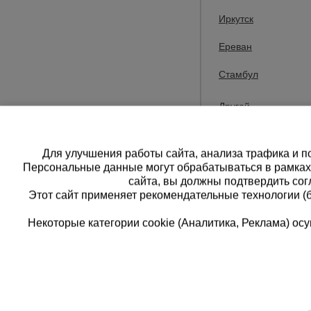
Компания Пром
Иркутск
Большой ассорт
Ереван
Доставка товар
Стамбул
доставка в сле
Другой
Для улучшения работы сайта, анализа трафика и по
Персональные данные могут обрабатываться в рамка
сайта, вы должны подтвердить сог
Этот сайт применяет рекомендательные технологии (
Некоторые категории cookie (Аналитика, Реклама) о
Каталог товаров
Еди
О компании
8 
Аренда оборудования
Франшиза
Зак
Доставка
Контакты
бес