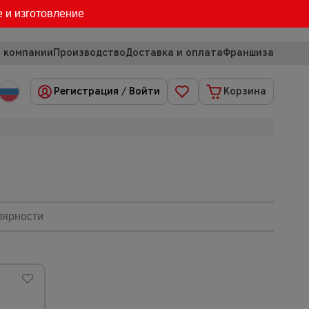
е и изготовление
 компании
Производство
Доставка и оплата
Франшиза
Регистрация
/
Войти
Корзина
лярности