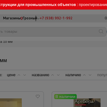
струкции для промышленных объектов
: проектировани
Магазины
Грозный
+7 (938) 992-1-992
О
а 10 мм
 мм
о:
цене
названию
наличию
попу