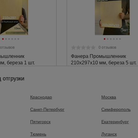
а
атурой
от
 отзывов
0 отзывов
мышленник
Фанера Промышленник
м, береза 1 шт.
210x297x10 мм, береза 5 шт.
Береза.
Материал:
 отгрузки
1,13 кг.
Вес:
10 мм.
Толщина:
Краснодар
Москва
очнить цену
Уточнить цену
Санкт-Петербург
Симферополь
Пятигорск
Екатеринбург
Тюмень
Луганск