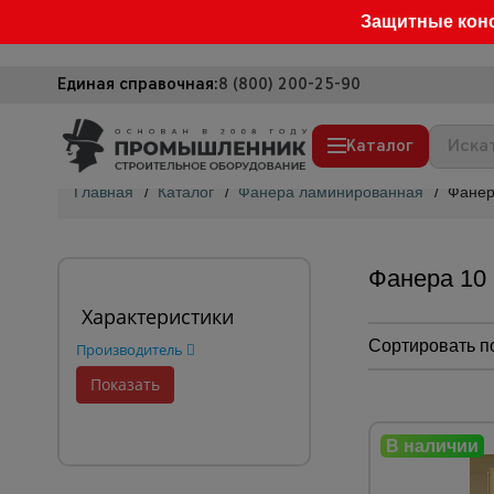
Защитные кон
Единая справочная:
8 (800) 200-25-90
Каталог
Главная
/
Каталог
/
Фанера ламинированная
/
Фанер
Строительные леса
Вышки-туры
Фанера 10
Подмости строительные
Характеристики
Сетка, тенты, брезенты
Сортировать п
Производитель
Строительные подъемники
Грузоподъемное оборудование
Мусоропровод строительный
Фанера ламинированная