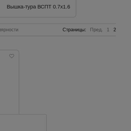
Вышка-тура ВСПТ 0.7х1.6
лярности
Страницы:
Пред.
1
2
Каталог
всех
товаров
0
7.6 м