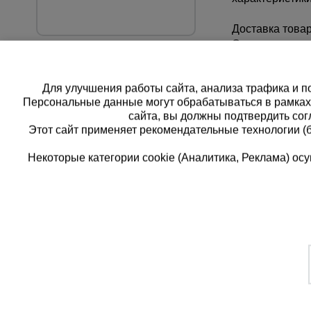
Доставка товар
Оперативная до
Для улучшения работы сайта, анализа трафика и по
Персональные данные могут обрабатываться в рамка
сайта, вы должны подтвердить сог
Этот сайт применяет рекомендательные технологии (
Некоторые категории cookie (Аналитика, Реклама) о
Каталог товаров
Еди
О компании
8 
Аренда оборудования
Франшиза
Зак
Доставка
Контакты
бес
Статьи
Защитные конструкции