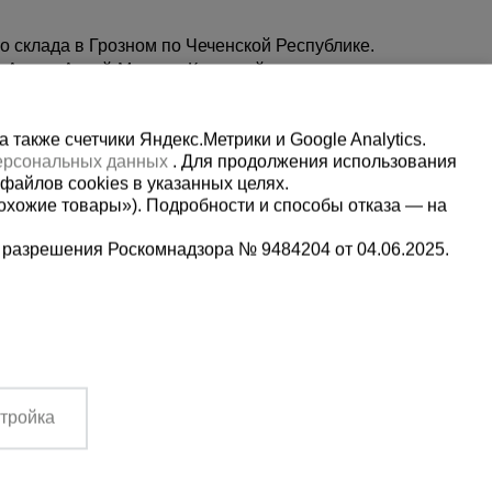
о склада в Грозном по Чеченской Республике.
 Аргун, Ачхой-Мартан, Курчалой
также счетчики Яндекс.Метрики и Google Analytics.
персональных данных
. Для продолжения использования
файлов cookies в указанных целях.
охожие товары»). Подробности и способы отказа — на
 разрешения Роскомнадзора № 9484204 от 04.06.2025.
Мы в социальных сетях:
2-1-992
Принимаем к оплате
тройка
,