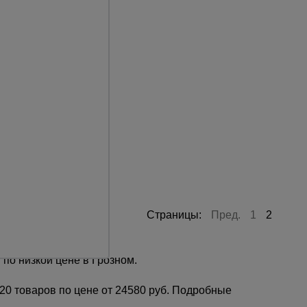
Сталь
,7х1,6 м
6,4 м
7,6 м
Страницы:
Пред.
1
2
по низкой цене в Грозном.
20 товаров по цене от 24580 руб. Подробные