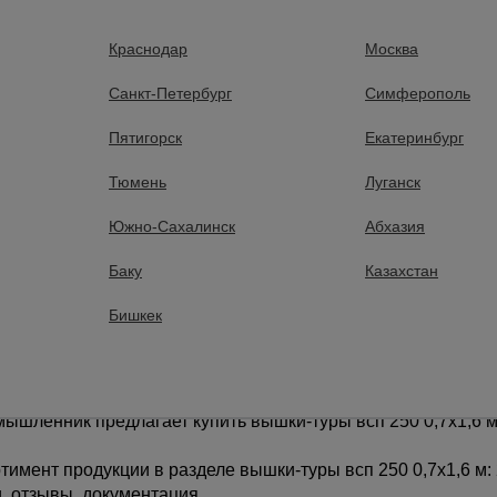
Сталь
Материал:
Краснодар
Москва
0,7х1,6 м
База:
0
ила макс.:
5,1 м
Высота до настила макс.:
Санкт-Петербург
Симферополь
6,4 м
Высота:
Пятигорск
Екатеринбург
6.4
Тюмень
Луганск
580 руб.
27395 руб.
Цена:
Южно-Сахалинск
Абхазия
Купить
Купить
Баку
Казахстан
Бишкек
шленник предлагает купить вышки-туры всп 250 0,7x1,6 м 
имент продукции в разделе вышки-туры всп 250 0,7x1,6 м: 
, отзывы, документация.