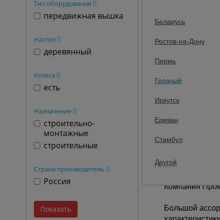
Тип оборудования
Материал:
передвижная вышка
Беларусь
База:
Высота до наст
Настил
Ростов-на-Дону
Высота:
деревянный
Пермь
Макс. высота:
Колеса
Грозный
есть
24
Цена:
Иркутск
Назначение
Ереван
строительно-
монтажные
Стамбул
строительные
Другой
Страна производитель
Россия
Компания Промы
Большой ассорт
характеристики