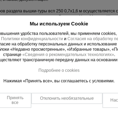
ов раздела вышки-туры всп 250 0,7x1,6 м осуществляется с
ставка в следующие города: Гудермес, Урус-Мартан, Шали,
Мы используем Cookie
вышения удобства пользователей, мы применяем cookies, а 
х
Политики конфиденциальности
и
Согласия на обработку 
ласие на обработку персональных данных и использование 
блоки «Недавно просмотренные», «Избранные товары», «П
странице
«Сведения о рекомендательных технологиях»
.
существляют трансграничную передачу данных на основании
Подробнее о cookies
ная справочная
Грозный
Нажимая «Принять все», вы соглашаетесь с условиями.
(800) 200-25-90
+7 (938) 99
азать звонок
Заказать звонок
Принять
Отклонить необязательные
Нас
платно по России
Пн-Пт: с 9:00 до 17:30
все
Сб: с 9:00 до 17:00,
Вс: выходной