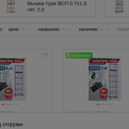
Вышка-тура ВСП 0.7х1.6
ver. 2.0
а
атурой
о:
цене
названию
наличию
попу
от
 отзывов
0 отзывов
 Промышленник Пром
Вышка-тура Пром Ультра 70
 отгрузки
7х1.6, 6.4 м
усиленная 0.7х1.6 м, высота 