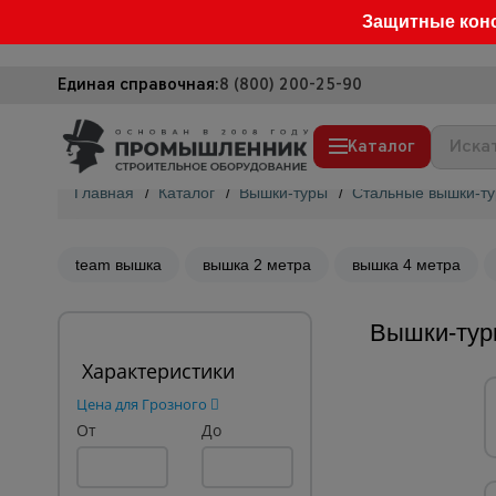
Защитные кон
Единая справочная:
8 (800) 200-25-90
Каталог
Главная
/
Каталог
/
Вышки-туры
/
Стальные вышки-т
Строительные леса
Вышки-туры
team вышка
вышка 2 метра
вышка 4 метра
Подмости строительные
Вышки-туры
Сетка, тенты, брезенты
Характеристики
Строительные подъемники
Цена для Грозного
Грузоподъемное оборудование
От
До
Мусоропровод строительный
Фанера ламинированная