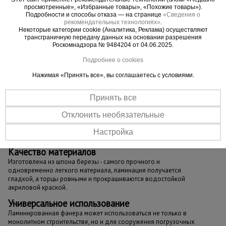
просмотренные», «Избранные товары», «Похожие товары»).
оградительные сооружения и заборы;
Подробности и способы отказа — на странице
«Сведения о
сельскохозяйственные постройки;
рекомендательных технологиях»
.
Некоторые категории cookie (Аналитика, Реклама) осуществляют
складские помещения;
трансграничную передачу данных на основании разрешения
перегородки и двери;
Роскомнадзора № 9484204 от 04.06.2025.
строительные леса;
Подробнее о cookies
нескользящий пол
Нажимая «Принять все», вы соглашаетесь с условиями.
Принять все
Важные преимущества –
Отклонить необязательные
эффективная работа
Настройка
Качество материалов
Изготовлена из шпона березы - самого прочного и
одновременно легкого материала, ламинация получается
гладкой, а торцы ровными и прокрашиваются водостойкой
акриловой краской.
Универсальное использование
Ламинированная фанера может использоваться не только в
монолитном строительстве, но и для сооружения погрузочных