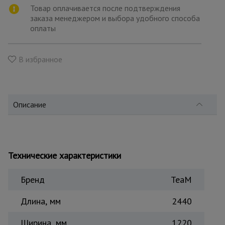
для
Товар оплачивается после подтверждения
склада
заказа менеджером и выбора удобного способа
оплаты
Тачки
строительные
В избранное
и садовые
Лестницы
и
Описание
стремянки
Штукатурные
Технические характеристики
комплекты
Бренд
TeaM
Сварочные
аппараты
Длина, мм
2440
Ширина, мм
1220