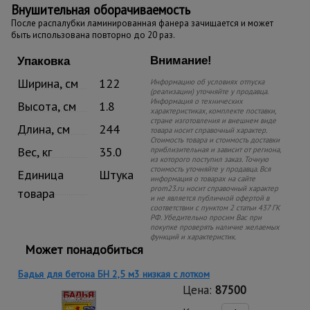
Внушительная оборачиваемость
После распалубки ламинированная фанера зачищается и может
быть использована повторно до 20 раз.
Внимание!
Упаковка
Ширина, см
122
Информацию об условиях отпуска
(реализации) уточняйте у продавца.
Информация о технических
Высота, см
1.8
характеристиках, комплекте поставки,
стране изготовления и внешнем виде
Длина, см
244
товара носит справочный характер.
Стоимость товара и стоимость доставки
Вес, кг
35.0
приблизительная и зависит от региона,
из которого поступил заказ. Точную
стоимость уточняйте у продавца. Вся
Единица
Штука
информация о товарах на сайте
prom23.ru носит справочный характер
товара
и не является публичной офертой в
соответствии с пунктом 2 статьи 437 ГК
РФ. Убедительно просим Вас при
покупке проверять наличие желаемых
функций и характеристик.
Может понадобиться
Бадья для бетона БН 2,5 м3 низкая с лотком
Цена:
87500