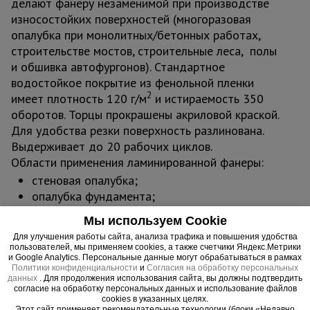
делают фанеру незаменимой при производстве
износостойких поверхностей (многоразовая
опалубка при монолитных/бетонных работах,
строительстве мостов, строительные леса, полы
и обшивка автофургонов). Стандартное
водостойкое покрытие из фенольной пленки
2
имеет плотность 120 г/м
и истираемость 350
оборотов. Торцы прокрашены акриловой краской.
Для удобства резки поверхность разлинована.
Выдерживает до 20 рабочих циклов.
Области применения ламинированной фанеры:
стеновая опалубка;
опалубка фундамента;
опалубка перекрытий;
Мы используем Cookie
опалубка колонн;
Для улучшения работы сайта, анализа трафика и повышения удобства
опалубка при строительстве мостов и
пользователей, мы применяем cookies, а также счетчики Яндекс.Метрики
тоннелей;
и Google Analytics. Персональные данные могут обрабатываться в рамках
Политики конфиденциальности
и
Согласия на обработку персональных
погрузочные площадки и складские мостики
данных
. Для продолжения использования сайта, вы должны подтвердить
согласие на обработку персональных данных и использование файлов
обслуживания;
cookies в указанных целях.
хозяйственные постройки;
Этот сайт применяет рекомендательные технологии (блоки «Недавно