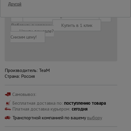
14:15:54
Другой
Опалубка
Добавить в корзину
Купить в 1 клик
Нашли дешевле?
Снизим цену!
Вибротехника
для
строительства
Оборудование
Производитель: TeaM
для работы с
Страна: Россия
арматурой
Самовывоз:
Оборудование
для бетонных
Бесплатная доставка по:
поступлению товара
работ
Платная доставка курьером:
сегодня
Транспортной компанией по вашему
выбору
Техника