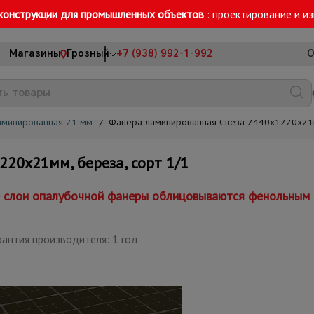
конструкции для промышленных объектов
: проектирование и и
Магазины
Грозный
+7 (938) 992-1-992
О
аминированная 21 мм
/
Фанера ламинированная Свеза 2440х1220х21мм
20х21мм, береза, сорт 1/1
е слои опалубочной фанеры облицовываются фенольным 
рантия производителя: 1 год