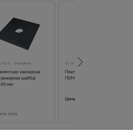
0 отзывов
0 отзывов
ментная закладная
Платформенная тележка
 (анкерная шайба)
ПБМ-7.12 160 мм с бортиком
300 мм
13420.00 руб.
Цена:
Купить
ить цену