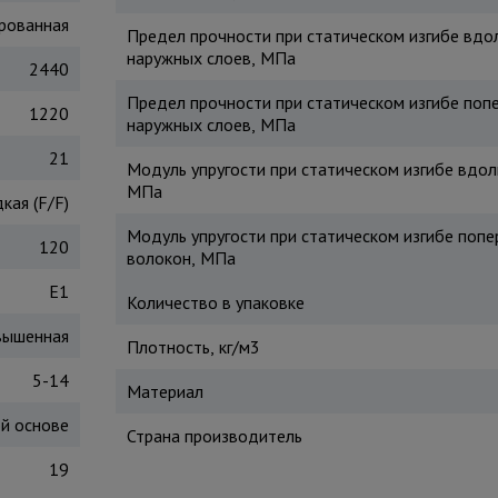
рованная
Предел прочности при статическом изгибе вдо
наружных слоев, МПа
2440
Предел прочности при статическом изгибе поп
1220
наружных слоев, МПа
21
Модуль упругости при статическом изгибе вдол
МПа
кая (F/F)
Модуль упругости при статическом изгибе попе
120
волокон, МПа
Е1
Количество в упаковке
вышенная
Плотность, кг/м3
5-14
Материал
ой основе
Страна производитель
19