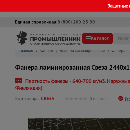
Защитные 
Единая справочная:
8 (800) 200-25-90
Каталог
Главная
/
Каталог
/
Фанера ламинированная
/
Фанера л
Строительные леса
Фанера ламинированная Свеза 2440х12
Вышки-туры
Подмости строительные
Плотность фанеры - 640-700 кг/м3. Наружны
Финляндия)
Сетка, тенты, брезенты
Код товара:
СВЕЗА
Строительные подъемники
0 отзывов
Га
Грузоподъемное оборудование
Мусоропровод строительный
Фанера ламинированная