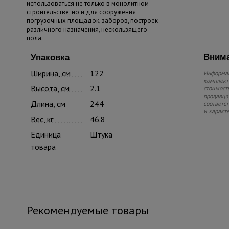
использоваться не только в монолитном
строительстве, но и для сооружения
погрузочных площадок, заборов, построек
различного назначения, нескользящего
пола.
Внима
Упаковка
Ширина, см
122
Информац
комплекте
Высота, см
2.1
стоимость
продавца.
Длина, см
244
соответс
и характ
Вес, кг
46.8
Единица
Штука
товара
Рекомендуемые товары