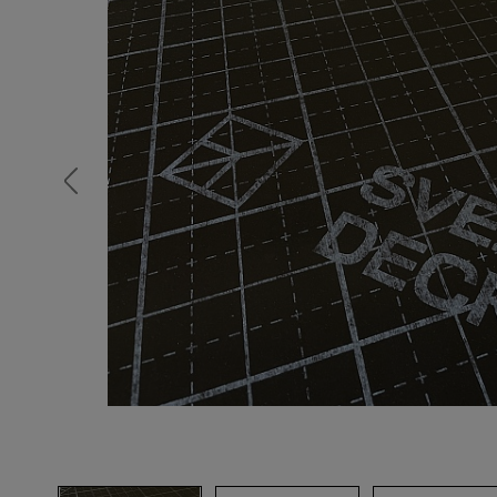
Опалубка
Вибротехника для строительств
Оборудование для работы с арм
Оборудование для бетонных раб
Техника для склада
Тачки строительные и садовые
Лестницы и стремянки
Штукатурные комплекты
Сварочные аппараты
Тепловые пушки
Металл и металлообработка