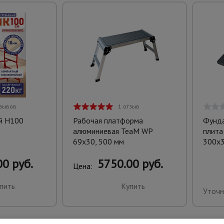
тзывов
1 отзыв
й H100
Рабочая платформа
Фунда
алюминиевая TeaM WP
плита
69x30, 500 мм
300х
0 руб.
5750.00 руб.
Цена:
пить
Купить
Уточн