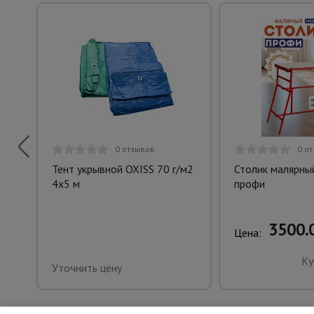
0 отзывов
0 о
Тент укрывной OXISS 70 г/м2
Столик малярны
4х5 м
профи
3500.0
Цена:
Ку
Уточнить цену