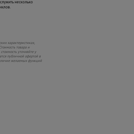
служить несколько
иклов.
ских характеристиках,
Стоимость товара и
 стоимость уточняйте у
яется публичной офертой в
 наличие желаемых функций