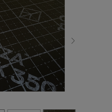
а
атурой
от