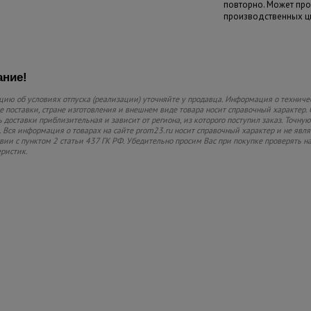
повторно. Может про
производственных ц
ние!
ию об условиях отпуска (реализации) уточняйте у продавца. Информация о техниче
 поставки, стране изготовления и внешнем виде товара носит справочный характер. 
 доставки приблизительная и зависит от региона, из которого поступил заказ. Точную
 Вся информация о товарах на сайте prom23.ru носит справочный характер и не явл
твии с пунктом 2 статьи 437 ГК РФ. Убедительно просим Вас при покупке проверять
еристик.