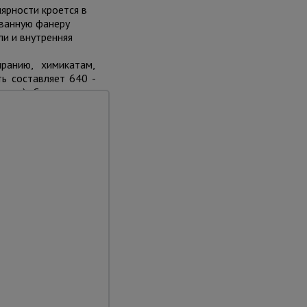
ярности кроется в
ованную фанеру
и и внутренняя
ранию, химикатам,
ь составляет 640 -
дия). Стандартное
м клеем, на основе
авное отличие этой