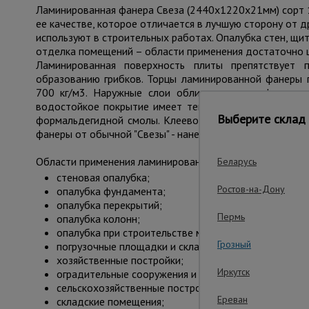
Ламинированная фанера Свеза (2440х1220х21мм) сорт 1
ее качестве, которое отличается в лучшую сторону от
используют в строительных работах. Опалубка стен, щи
отделка помещений – области применения достаточно 
Ламинированная поверхность плиты препятствует п
образованию грибков. Торцы ламинированной фанеры 
700 кг/м3. Наружные слои облицовываются фенольн
водостойкое покрытие имеет темно-коричневый цвет, 
Выберите склад 
формальдегидной смолы. Клеевое соединение устойчи
фанеры от обычной "Свезы" - нанесение сетки и фирменн
Области применения ламинированной фанеры:
Беларусь
стеновая опалубка;
Ростов-на-Дону
опалубка фундамента;
опалубка перекрытий;
Пермь
опалубка колонн;
опалубка при строительстве мостов и тоннелей;
Грозный
погрузочные площадки и складские мостики обслуж
хозяйственные постройки;
Иркутск
оградительные сооружения и заборы;
сельскохозяйственные постройки;
Ереван
складские помещения;