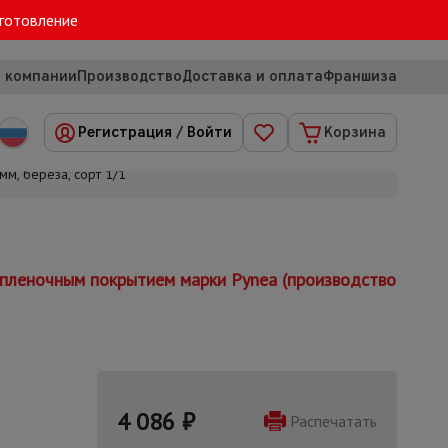
зготовление
 компании
Производство
Доставка и оплата
Франшиза
Регистрация
/
Войти
Корзина
, береза, сорт 1/1
пленочным покрытием марки Pynea (производство
4 086
₽
Распечатать