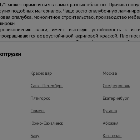
/1 может применяться в самых разных областях. Причина попул
 других подобных материалов. Чаще всего опалубочную ламинир
товая опалубка, монолитное строительство, производство мебел
широки.
роникновению влаги, имеет высокую устойчивость к исти
прокрашиваются водоустойчивой акриловой краской. Плотност
ым пленочным покрытием марки Pynea (производство Финлян
плотность - 120 г/м2. Фанера склеена водостойким фенольны
отгрузки
во к воздействиям окружающей среды и кипячению в воде. Гл
ого логотипа на пленке фанеры.
Краснодар
Москва
Санкт-Петербург
Симферополь
Пятигорск
Екатеринбург
Тюмень
Луганск
ивания;
Южно-Сахалинск
Абхазия
Баку
Казахстан