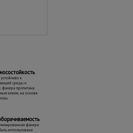
носостойкость
устойчиво к
ающей среды и
к. фанера пропитана
ным клеем, на основе
молы.
оборачиваемость
аминированная фанера
быть использована