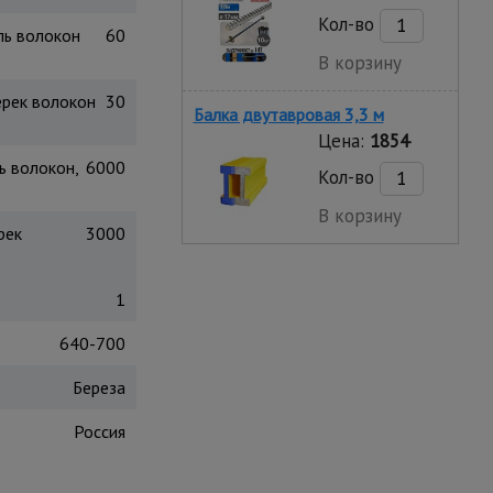
Кол-во
ль волокон
60
В корзину
ерек волокон
30
Балка двутавровая 3,3 м
Цена:
1854
ь волокон,
6000
Кол-во
В корзину
рек
3000
1
640-700
Береза
Россия