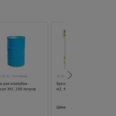
0 отзывов
0 отзывов
а для опалубки -
Брезент влагостойкий 390 г/
сол ЭКС 200 литров
м2, 4х6 м
7275.00 руб.
Цена: