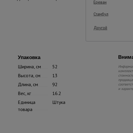
Ереван
Стамбул
Другой
Внима
Упаковка
Ширина, см
52
Информац
комплекте
Высота, см
13
стоимость
продавца.
Длина, см
92
соответс
и характ
Вес, кг
16.2
Единица
Штука
товара