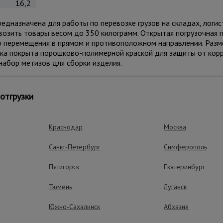
16,2
дназначена для работы по перевозке грузов на складах, логис
возить товары весом до 350 килограмм. Открытая погрузочная
о перемещения в прямом и противоположном направлении. Разм
жка покрыта порошково-полимерной краской для защиты от корр
набор метизов для сборки изделия.
ущества – эффективная работа
отгрузки
Краснодар
Москва
Санкт-Петербург
Симферополь
Маневренность
2 поворотных и 2 не
Пятигорск
Екатеринбург
комплекте
Тюмень
Луганск
Удобство пере
Южно-Сахалинск
Абхазия
2 высокие ручки по 
облегчают перемеще