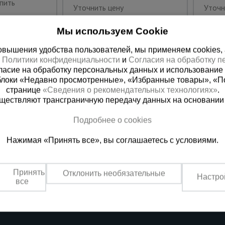
пить
Уточнить цену
Уточн
Мы используем Cookie
вышения удобства пользователей, мы применяем cookies, а 
х
Политики конфиденциальности
и
Согласия на обработку 
ласие на обработку персональных данных и использование 
блоки «Недавно просмотренные», «Избранные товары», «П
странице
«Сведения о рекомендательных технологиях»
.
существляют трансграничную передачу данных на основании
Подробнее о cookies
ная справочная
Грозный
Нажимая «Принять все», вы соглашаетесь с условиями.
(800) 200-25-90
+7 (938) 99
азать звонок
Заказать звонок
Принять
Отклонить необязательные
Настро
платно по России
Пн-Пт: с 9:00 до 17:30
все
Сб: с 9:00 до 17:00,
Вс: выходной