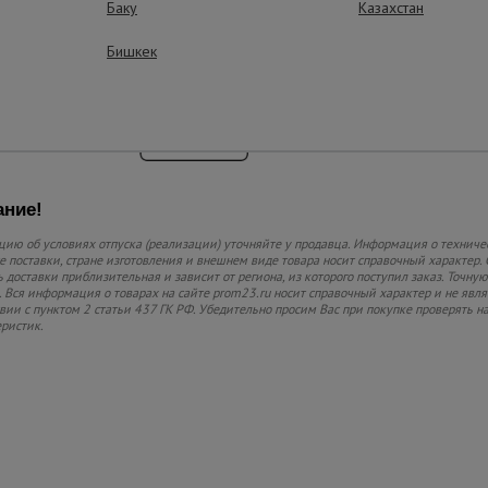
Баку
Казахстан
ограниченном прост
Бишкек
ние!
ию об условиях отпуска (реализации) уточняйте у продавца. Информация о техниче
 поставки, стране изготовления и внешнем виде товара носит справочный характер. 
 доставки приблизительная и зависит от региона, из которого поступил заказ. Точную
 Вся информация о товарах на сайте prom23.ru носит справочный характер и не явл
твии с пунктом 2 статьи 437 ГК РФ. Убедительно просим Вас при покупке проверять
еристик.