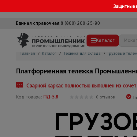
Защитные 
Единая справочная:
8 (800) 200-25-90
Каталог
Главная
/
Каталог
/
Техника для склада
/
Грузовые тележ
Строительные леса
Платформенная тележка Промышленник
Вышки-туры
Подмости строительные
Сварной каркас полностью выполнен из сочет
Сетка, тенты, брезенты
Код товара:
ПД-5.8
0 отзывов
Га
Строительные подъемники
Грузоподъемное оборудование
Мусоропровод строительный
Фанера ламинированная