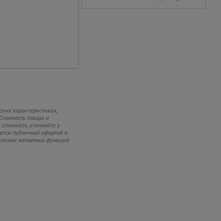
ранстве
ских характеристиках,
Стоимость товара и
 стоимость уточняйте у
яется публичной офертой в
 наличие желаемых функций