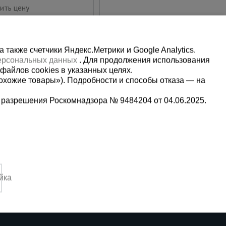
Купить
ить цену
также счетчики Яндекс.Метрики и Google Analytics.
персональных данных
. Для продолжения использования
файлов cookies в указанных целях.
охожие товары»). Подробности и способы отказа — на
 разрешения Роскомнадзора № 9484204 от 04.06.2025.
Мы в социальных сетях:
2-1-992
Принимаем к оплате
йка
,