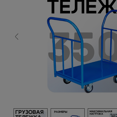
Опалубка
Вибротехника для строительств
Оборудование для работы с арм
Оборудование для бетонных раб
Техника для склада
Тачки строительные и садовые
Лестницы и стремянки
Штукатурные комплекты
Сварочные аппараты
Тепловые пушки
Металл и металлообработка