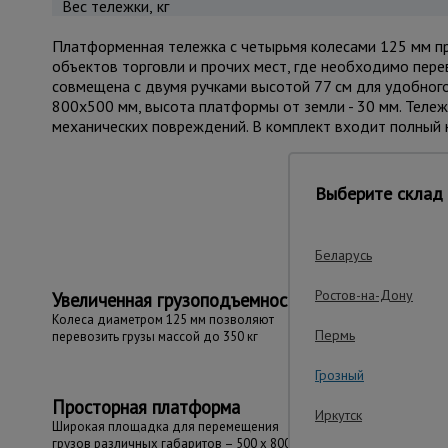
Вес тележки, кг
Платформенная тележка с четырьмя колесами 125 мм пре
объектов торговли и прочих мест, где необходимо пере
совмещена с двумя ручками высотой 77 см для удобног
800х500 мм, высота платформы от земли - 30 мм. Теле
механических повреждений. В комплект входит полный 
Важные преим
Выберите склад 
Беларусь
Ростов-на-Дону
Увеличенная грузоподъемность
Колеса диаметром 125 мм позволяют
Пермь
перевозить грузы массой до 350 кг
Грозный
Просторная платформа
Иркутск
Широкая площадка для перемещения
грузов различных габаритов – 500 x 800 мм