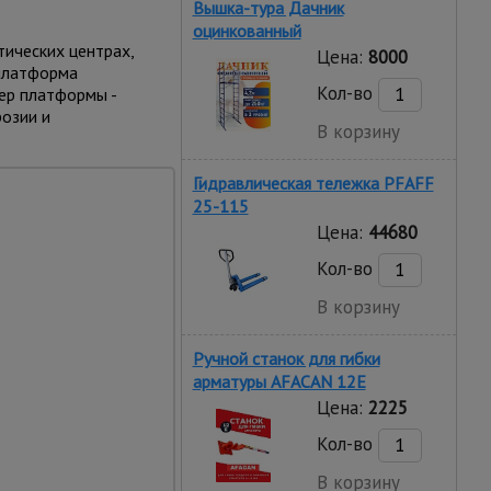
Вышка-тура Дачник
оцинкованный
тических центрах,
Цена:
8000
 платформа
Кол-во
ер платформы -
озии и
В корзину
Гидравлическая тележка PFAFF
25-115
Цена:
44680
Кол-во
В корзину
поворотных колеса в
Ручной станок для гибки
арматуры AFACAN 12E
Цена:
2225
Кол-во
мещения
бокам изделия
В корзину
ние тележки в