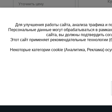
Ку
Уточнить цену
Для улучшения работы сайта, анализа трафика и по
Персональные данные могут обрабатываться в рамка
сайта, вы должны подтвердить сог
Этот сайт применяет рекомендательные технологии (
Некоторые категории cookie (Аналитика, Реклама) о
Каталог товаров
Еди
О компании
8 
Аренда оборудования
Франшиза
Зак
Доставка
Контакты
бес
Статьи
Защитные конструкции