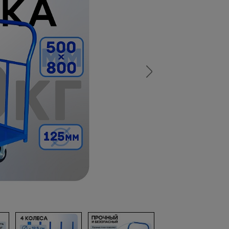
а
атурой
от