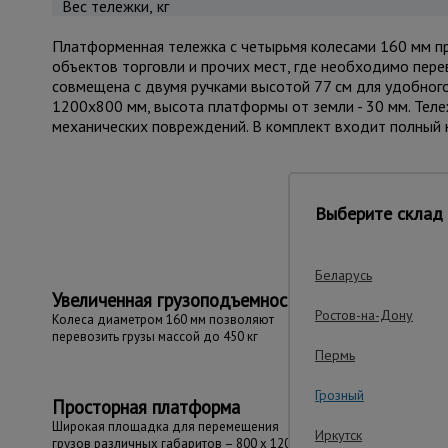
Вес тележки, кг
Платформенная тележка с четырьмя колесами 160 мм пре
объектов торговли и прочих мест, где необходимо пере
совмещена с двумя ручками высотой 77 см для удобног
1200х800 мм, высота платформы от земли - 30 мм. Тел
механических повреждений. В комплект входит полный 
Важные преим
Выберите склад 
Беларусь
Увеличенная грузоподъемность
Ростов-на-Дону
Колеса диаметром 160 мм позволяют
перевозить грузы массой до 450 кг
Пермь
Грозный
Просторная платформа
Широкая площадка для перемещения
Иркутск
грузов различных габаритов – 800 x 1200 мм