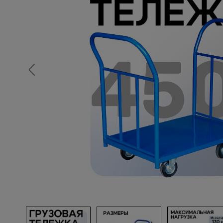
Опалубка
Вибротехника для строительств
Оборудование для работы с арм
Оборудование для бетонных раб
Техника для склада
Тачки строительные и садовые
Лестницы и стремянки
Штукатурные комплекты
Сварочные аппараты
Тепловые пушки
Металл и металлообработка