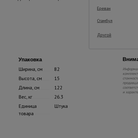
Ереван
Стамбул
Другой
Внима
Упаковка
Ширина, см
82
Информац
комплекте
Высота, см
15
стоимость
продавца.
Длина, см
122
соответс
и характ
Вес, кг
26.3
Единица
Штука
товара