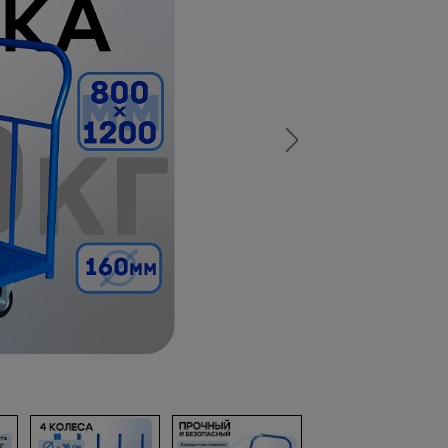
а
атурой
от