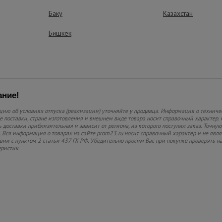
ограниченном прост
Баку
Казахстан
Бишкек
ние!
ию об условиях отпуска (реализации) уточняйте у продавца. Информация о техниче
 поставки, стране изготовления и внешнем виде товара носит справочный характер. 
 доставки приблизительная и зависит от региона, из которого поступил заказ. Точную
 Вся информация о товарах на сайте prom23.ru носит справочный характер и не явл
твии с пунктом 2 статьи 437 ГК РФ. Убедительно просим Вас при покупке проверять
еристик.