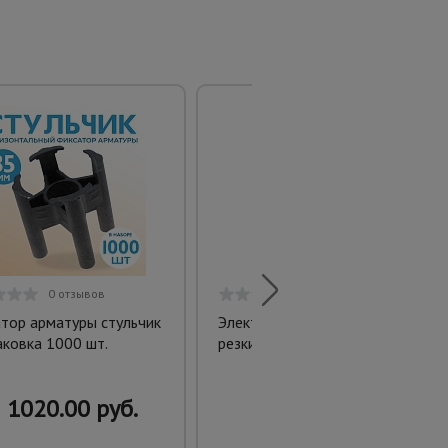
0 отзывов
0 отзывов
тор арматуры стульчик
Электрический станок для
аковка 1000 шт.
резки арматуры TeaM GQ46
1020.00 руб.