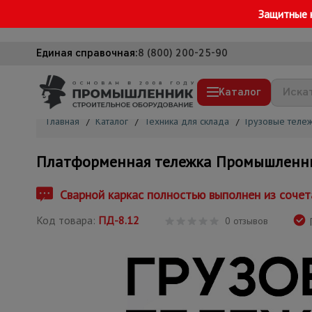
Защитные 
Единая справочная:
8 (800) 200-25-90
Каталог
Главная
/
Каталог
/
Техника для склада
/
Грузовые тележ
Строительные леса
Платформенная тележка Промышленник
Вышки-туры
Подмости строительные
Сварной каркас полностью выполнен из сочет
Сетка, тенты, брезенты
Код товара:
ПД-8.12
0 отзывов
Г
Строительные подъемники
Грузоподъемное оборудование
Мусоропровод строительный
Фанера ламинированная