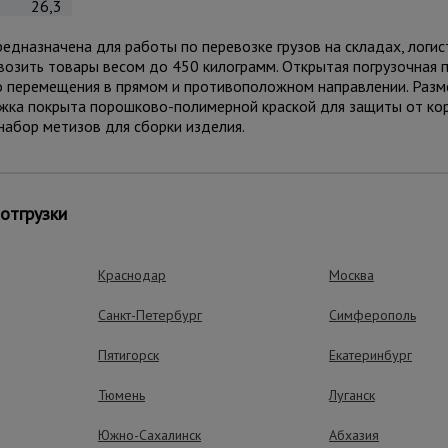
26,3
дназначена для работы по перевозке грузов на складах, логис
возить товары весом до 450 килограмм. Открытая погрузочная
о перемещения в прямом и противоположном направлении. Разм
ежка покрыта порошково-полимерной краской для защиты от ко
набор метизов для сборки изделия.
ущества – эффективная работа
отгрузки
Краснодар
Москва
Маневренность
Санкт-Петербург
Симферополь
2 поворотных и 2 не
комплекте
Пятигорск
Екатеринбург
Тюмень
Луганск
Удобство пере
2 высокие ручки по 
Южно-Сахалинск
Абхазия
облегчают перемеще