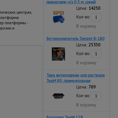
люверсами ч/з 0,5 м, синий
Цена:
14250
тических центрах,
Кол-во
 платформа
ер платформы -
В корзину
ррозии и
Бетоносмеситель Denzel В-180
Цена:
25350
Кол-во
В корзину
Тара антиударная для раствора
TeaM 80, прямоугольная
поворотных колеса в
Цена:
769
Кол-во
В корзину
мещения
бокам изделия
ние тележки в
Болторез TeaM 12B