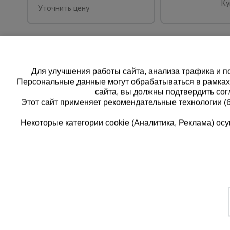
Ку
Уточнить цену
Для улучшения работы сайта, анализа трафика и по
Персональные данные могут обрабатываться в рамка
сайта, вы должны подтвердить сог
Этот сайт применяет рекомендательные технологии (
Некоторые категории cookie (Аналитика, Реклама) о
Каталог товаров
Еди
О компании
8 
Аренда оборудования
Франшиза
Зак
Доставка
Контакты
бес
Статьи
Защитные конструкции