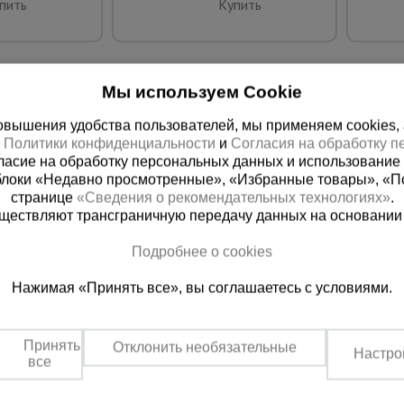
пить
Купить
Мы используем Cookie
вышения удобства пользователей, мы применяем cookies, а 
х
Политики конфиденциальности
и
Согласия на обработку 
ласие на обработку персональных данных и использование 
блоки «Недавно просмотренные», «Избранные товары», «П
странице
«Сведения о рекомендательных технологиях»
.
существляют трансграничную передачу данных на основании
ная справочная
Грозный
Подробнее о cookies
(800) 200-25-90
+7 (938) 99
Нажимая «Принять все», вы соглашаетесь с условиями.
азать звонок
Заказать звонок
платно по России
Пн-Пт: с 9:00 до 17:30
Сб: с 9:00 до 17:00,
Принять
Отклонить необязательные
Вс: выходной
Настро
все