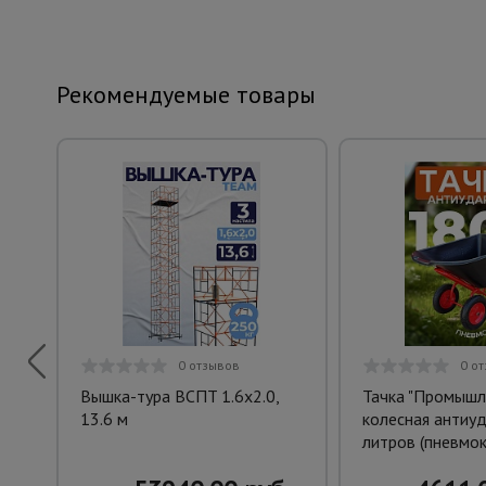
Рекомендуемые товары
0 отзывов
0 о
Вышка-тура ВСПT 1.6х2.0,
Тачка "Промышл
13.6 м
колесная антиуд
литров (пневмок