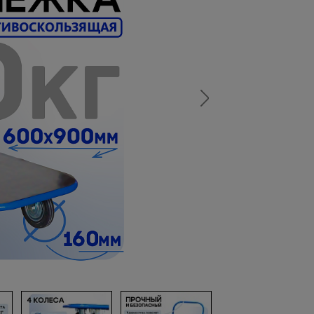
а
атурой
от