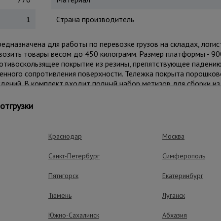
1
Страна производитель
дназначена для работы по перевозке грузов на складах, логис
возить товары весом до 450 килограмм. Размер платформы - 9
ротивоскользящее покрытие из резины, препятствующее падению
иченного сопротивления поверхности. Тележка покрыта порошко
дений. В комплект входит полный набор метизов для сборки из
отгрузки
ущества – эффективная работа
Краснодар
Москва
Санкт-Петербург
Симферополь
Маневренность
Пятигорск
Екатеринбург
2 поворотных и 2 не
комплекте
Тюмень
Луганск
Южно-Сахалинск
Абхазия