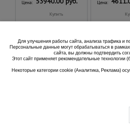
53940.00 руб.
4611.0
Цена:
Цена:
Купить
Ку
Для улучшения работы сайта, анализа трафика и по
Персональные данные могут обрабатываться в рамка
сайта, вы должны подтвердить сог
Этот сайт применяет рекомендательные технологии (
Некоторые категории cookie (Аналитика, Реклама) о
Каталог товаров
Еди
О компании
8 
Аренда оборудования
Франшиза
Зак
Доставка
Контакты
бес
Статьи
Защитные конструкции