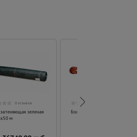
0 отзывов
0 отзывов
 затеняющая зеленая
Болторез SD 12B
х50 м