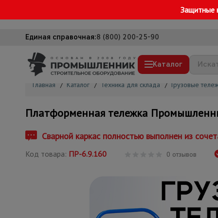
Защитные 
Единая справочная:
8 (800) 200-25-90
Каталог
Главная
/
Каталог
/
Техника для склада
/
Грузовые тележ
Строительные леса
Платформенная тележка Промышленник
Вышки-туры
Подмости строительные
Сварной каркас полностью выполнен из сочет
Сетка, тенты, брезенты
Код товара:
ПР-6.9.160
0 отзывов
Строительные подъемники
Грузоподъемное оборудование
Мусоропровод строительный
Фанера ламинированная