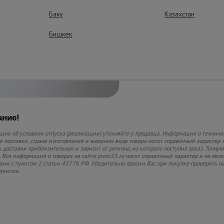
Особое покрыт
На платформу нанес
Баку
Казахстан
покрытие, препятст
падению груза. Воз
Бишкек
негабаритный груз
ние!
ию об условиях отпуска (реализации) уточняйте у продавца. Информация о техниче
 поставки, стране изготовления и внешнем виде товара носит справочный характер. 
 доставки приблизительная и зависит от региона, из которого поступил заказ. Точную
 Вся информация о товарах на сайте prom23.ru носит справочный характер и не явл
твии с пунктом 2 статьи 437 ГК РФ. Убедительно просим Вас при покупке проверять
еристик.