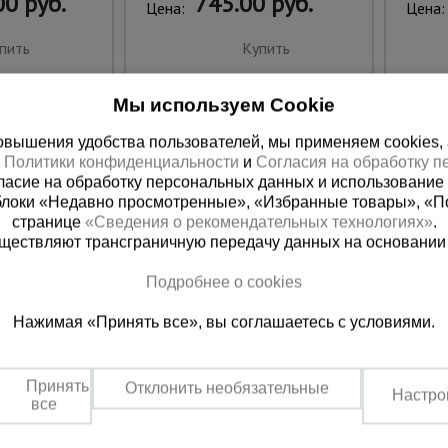
0 руб.
745.00 руб.
Цена:
Цена:
пить
Купить
Мы используем Cookie
вышения удобства пользователей, мы применяем cookies, а 
х
Политики конфиденциальности
и
Согласия на обработку 
ласие на обработку персональных данных и использование 
блоки «Недавно просмотренные», «Избранные товары», «П
странице
«Сведения о рекомендательных технологиях»
.
существляют трансграничную передачу данных на основании
Подробнее о cookies
ная справочная
Грозный
Нажимая «Принять все», вы соглашаетесь с условиями.
(800) 200-25-90
+7 (938) 99
азать звонок
Заказать звонок
Принять
Отклонить необязательные
Настро
платно по России
Пн-Пт: с 9:00 до 17:30
все
Сб: с 9:00 до 17:00,
Вс: выходной