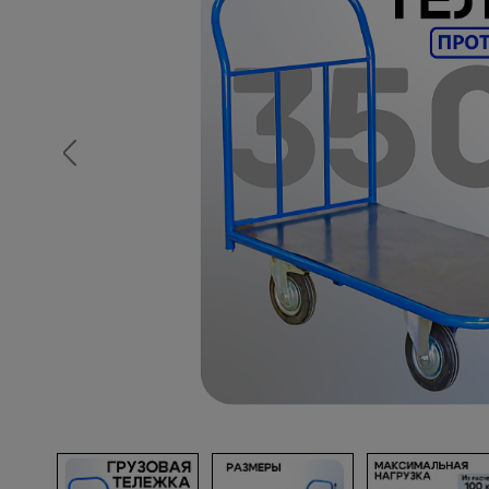
Опалубка
Вибротехника для строительств
Оборудование для работы с арм
Оборудование для бетонных раб
Техника для склада
Тачки строительные и садовые
Лестницы и стремянки
Штукатурные комплекты
Сварочные аппараты
Тепловые пушки
Металл и металлообработка