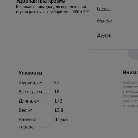
Удобная платформа
Широкая площадка для перемещения
Ереван
грузов различных габаритов – 600 x 900 мм
Стамбул
Другой
Внима
Упаковка
Ширина, см
82
Информац
комплекте
Высота, см
18
стоимость
продавца.
Длина, см
142
соответс
и характ
Вес, кг
13.8
Единица
Штука
товара