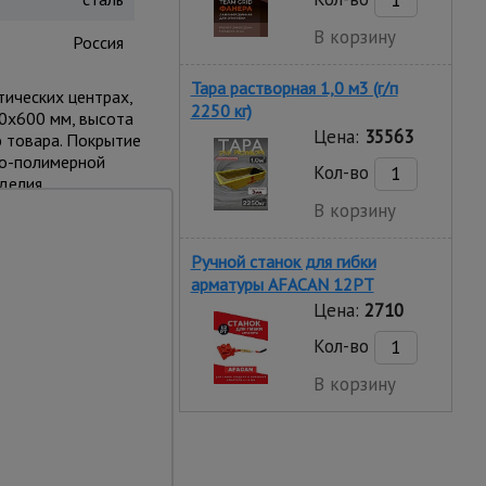
В корзину
Россия
Тара растворная 1,0 м3 (г/п
тических центрах,
2250 кг)
00х600 мм, высота
Цена:
35563
 товара. Покрытие
во-полимерной
Кол-во
делия.
В корзину
Ручной станок для гибки
арматуры AFACAN 12PT
Цена:
2710
Кол-во
В корзину
поворотных колеса в