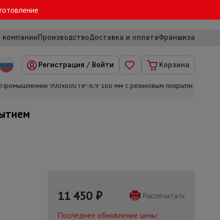
зготовление
 компании
Производство
Доставка и оплата
Франшиза
Регистрация
/
Войти
Корзина
 Промышленник 900х600 ПР-6.9 160 мм с резиновым покрытием
рытием
11 450
₽
Распечатать
Последнее обновление цены: