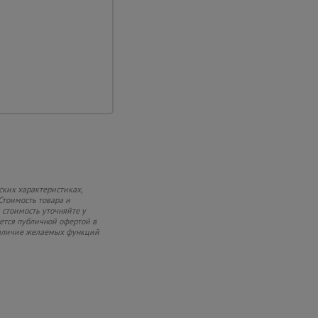
ие
ено резиновое
вующее смещению и
можность перемещать
ских характеристиках,
Стоимость товара и
 стоимость уточняйте у
яется публичной офертой в
 наличие желаемых функций