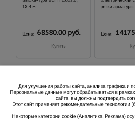
Вышка-тура ВСПT 1.6х2.0,
Электрический с
18.4 м
резки арматуры
68580.00 руб.
14175
Цена:
Цена:
Купить
Ку
Для улучшения работы сайта, анализа трафика и по
Персональные данные могут обрабатываться в рамка
сайта, вы должны подтвердить сог
Этот сайт применяет рекомендательные технологии (
Некоторые категории cookie (Аналитика, Реклама) о
Каталог товаров
Еди
О компании
8 
Аренда оборудования