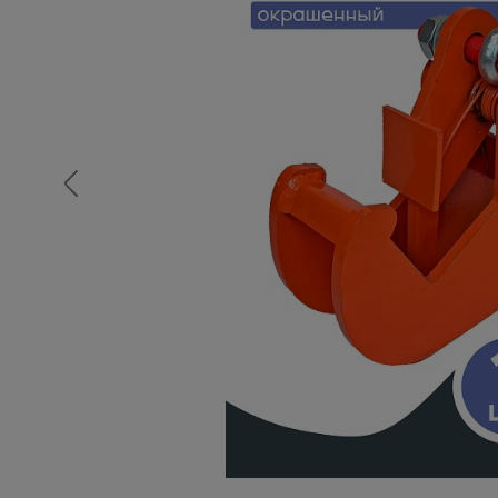
Опалубка
Вибротехника для строительств
Оборудование для работы с арм
Оборудование для бетонных раб
Техника для склада
Тачки строительные и садовые
Лестницы и стремянки
Штукатурные комплекты
Сварочные аппараты
Тепловые пушки
Металл и металлообработка