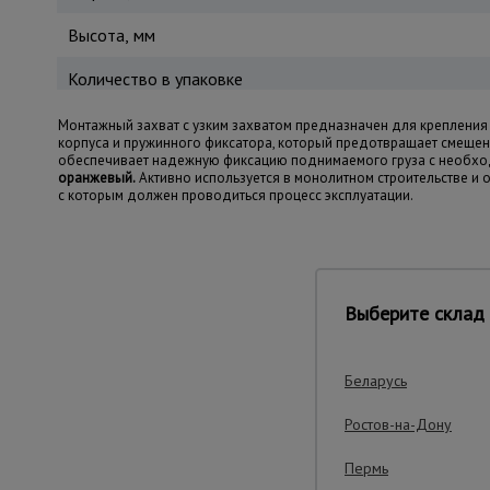
Высота, мм
Количество в упаковке
Монтажный захват с узким захватом предназначен для крепления
корпуса и пружинного фиксатора, который предотвращает смещен
обеспечивает надежную фиксацию поднимаемого груза с необход
оранжевый.
Активно используется в монолитном строительстве и
с которым должен проводиться процесс эксплуатации.
Важные преим
Выберите склад 
Беларусь
Ростов-на-Дону
Пермь