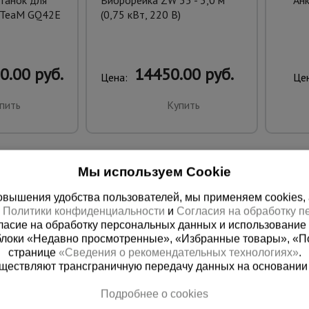
танок для
Виброрейка ZW 35 - 3,0 м
Анк
 TeaM GQ42E
(0,75 кВт, 220 В)
0.00 руб.
14450.00 руб.
Цена:
Це
пить
Купить
Мы используем Cookie
вышения удобства пользователей, мы применяем cookies, а 
х
Политики конфиденциальности
и
Согласия на обработку 
ласие на обработку персональных данных и использование 
блоки «Недавно просмотренные», «Избранные товары», «П
странице
«Сведения о рекомендательных технологиях»
.
существляют трансграничную передачу данных на основании
ная справочная
Грозный
Подробнее о cookies
(800) 200-25-90
+7 (938) 99