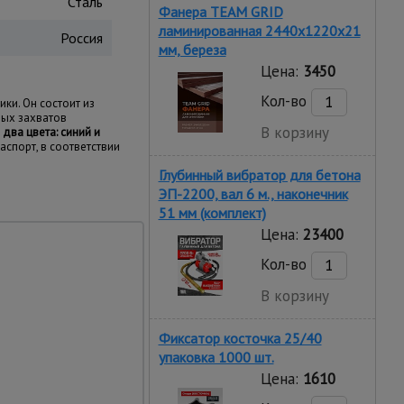
Сталь
Фанера TEAM GRID
ламинированная 2440х1220х21
Россия
мм, береза
Цена:
3450
Кол-во
ки. Он состоит из
ных захватов
В корзину
 два цвета: синий и
аспорт, в соответствии
Глубинный вибратор для бетона
ЭП-2200, вал 6 м., наконечник
51 мм (комплект)
Цена:
23400
Кол-во
В корзину
Фиксатор косточка 25/40
упаковка 1000 шт.
Цена:
1610