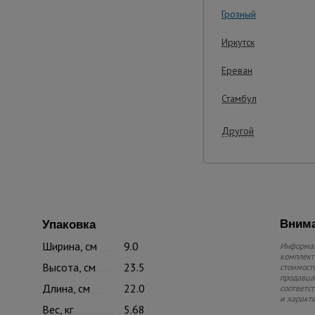
Грозный
Иркутск
Ереван
Стамбул
Другой
Внима
Упаковка
Ширина, см
9.0
Информац
комплекте
Высота, см
23.5
стоимость
продавца.
Длина, см
22.0
соответс
и характ
Вес, кг
5.68