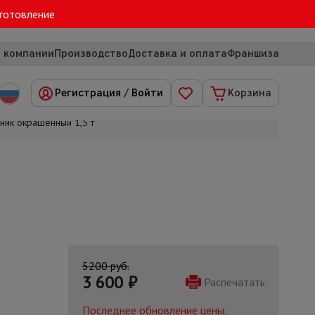
зготовление
 компании
Производство
Доставка и оплата
Франшиза
Регистрация
/
Войти
Корзина
ик окрашенный 1,5 т
5200 руб.
3 600
₽
Распечатать
Последнее обновление цены: