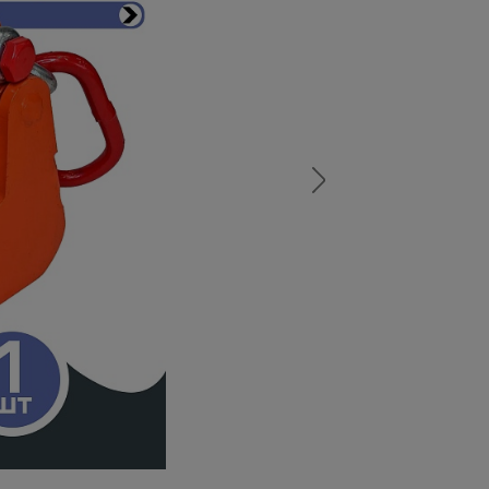
а
атурой
от