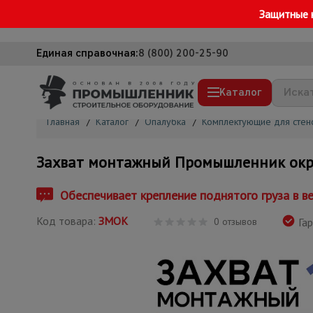
Защитные 
Единая справочная:
8 (800) 200-25-90
Каталог
Главная
/
Каталог
/
Опалубка
/
Комплектующие для стен
Строительные леса
Захват монтажный Промышленник окр
Вышки-туры
Подмости строительные
Обеспечивает крепление поднятого груза в в
Сетка, тенты, брезенты
Код товара:
ЗМОК
0 отзывов
Гар
Строительные подъемники
Грузоподъемное оборудование
Мусоропровод строительный
Фанера ламинированная