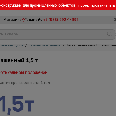
конструкции для промышленных объектов
: проектирование и и
Магазины
Грозный
+7 (938) 992-1-992
О
овой опалубки
/
Захваты монтажные
/
Захват монтажный Промышленн
ашенный 1,5 т
ертикальном положении
антия производителя: 1 год