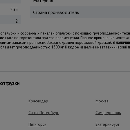
Материал
235
Страна производитель
2
 опалубки и собранных панелей опалубки с помощью грузоподъемной техни
ие щита по горизонтали при его перемещении. Парное применение монтаж
имым запасом прочности. Захват окрашен порошковой краской.
В наличии
 обладает грузоподъемностью
1500 кг
. Каждое изделие имеет технический п
ущества – эффективная работа
отгрузки
Краснодар
Москва
Санкт-Петербург
Симферополь
Пятигорск
Екатеринбург