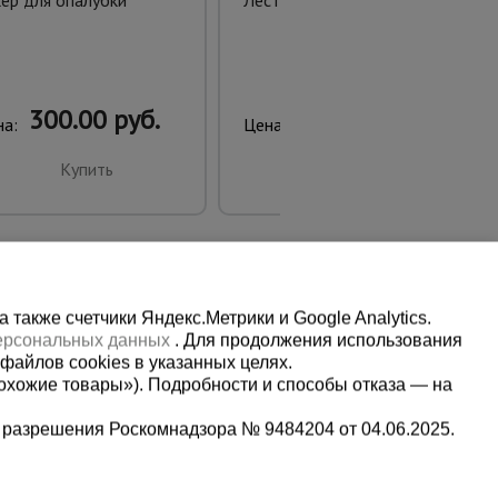
ер для опалубки
Лестница трансформер T203
300.00 руб.
7060.00 руб.
на:
Цена:
Купить
Купить
также счетчики Яндекс.Метрики и Google Analytics.
персональных данных
. Для продолжения использования
файлов cookies в указанных целях.
охожие товары»). Подробности и способы отказа — на
 разрешения Роскомнадзора № 9484204 от 04.06.2025.
Мы в социальных сетях:
2-1-992