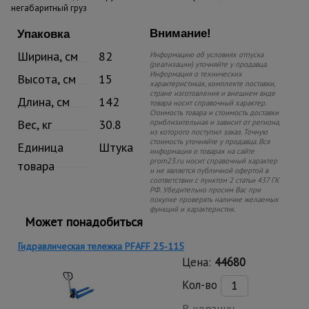
негабаритный груз
Внимание!
Упаковка
Ширина, см
82
Информацию об условиях отпуска
(реализации) уточняйте у продавца.
Информация о технических
Высота, см
15
характеристиках, комплекте поставки,
стране изготовления и внешнем виде
Длина, см
142
товара носит справочный характер.
Стоимость товара и стоимость доставки
Вес, кг
30.8
приблизительная и зависит от региона,
из которого поступил заказ. Точную
стоимость уточняйте у продавца. Вся
Единица
Штука
информация о товарах на сайте
prom23.ru носит справочный характер
товара
и не является публичной офертой в
соответствии с пунктом 2 статьи 437 ГК
РФ. Убедительно просим Вас при
покупке проверять наличие желаемых
функций и характеристик.
Может понадобиться
Гидравлическая тележка PFAFF 25-115
Цена:
44680
Кол-во
В корзину