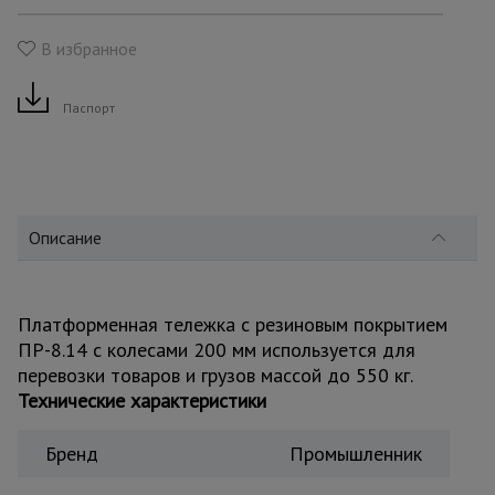
для
склада
В избранное
Тачки
Паспорт
строительные
и садовые
Лестницы
и
Описание
стремянки
Платформенная тележка с резиновым покрытием
Штукатурные
комплекты
ПР-8.14 с колесами 200 мм используется для
перевозки товаров и грузов массой до 550 кг.
Технические характеристики
Сварочные
аппараты
Бренд
Промышленник