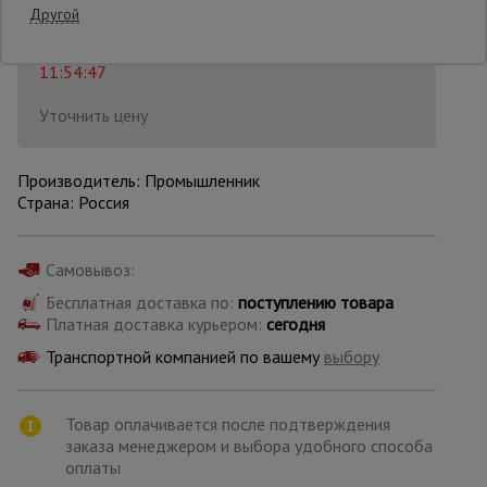
Распечатать
Другой
Последнее обновление цены: 30.06.2026
Опалубка
11:54:47
Уточнить цену
Вибротехника
для
строительства
Производитель: Промышленник
Страна: Россия
Оборудование
для работы с
Самовывоз:
арматурой
Бесплатная доставка по:
поступлению товара
Платная доставка курьером:
сегодня
Транспортной компанией по вашему
выбору
Оборудование
для бетонных
работ
Товар оплачивается после подтверждения
заказа менеджером и выбора удобного способа
оплаты
Техника