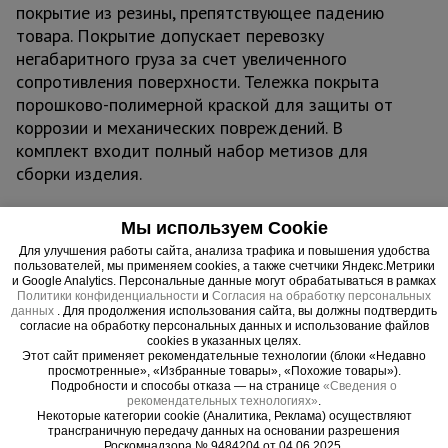
покрытие из резины, препятствующее падению
товара. Покрытие допускает перевозку
негабаритного груза за счет увеличенного
сопротивления поверхности. Тележка покрыта
порошково-полимерной краской для защиты от
коррозии и механических повреждений. В
комплект входит полный набор метизов для
сборки изделия.
Мы используем Cookie
Важные преимущества –
Для улучшения работы сайта, анализа трафика и повышения удобства
эффективная работа
пользователей, мы применяем cookies, а также счетчики Яндекс.Метрики
и Google Analytics. Персональные данные могут обрабатываться в рамках
Политики конфиденциальности
и
Согласия на обработку персональных
данных
. Для продолжения использования сайта, вы должны подтвердить
Увеличенная грузоподъемность
согласие на обработку персональных данных и использование файлов
Колеса диаметром 200 мм позволяют перевозить грузы массой
cookies в указанных целях.
до 550 кг
Этот сайт применяет рекомендательные технологии (блоки «Недавно
просмотренные», «Избранные товары», «Похожие товары»).
Удобная платформа
Подробности и способы отказа — на странице
«Сведения о
рекомендательных технологиях»
.
Широкая площадка для перемещения грузов различных
Некоторые категории cookie (Аналитика, Реклама) осуществляют
габаритов – 800 x 1400 мм
трансграничную передачу данных на основании разрешения
Роскомнадзора № 9484204 от 04.06.2025.