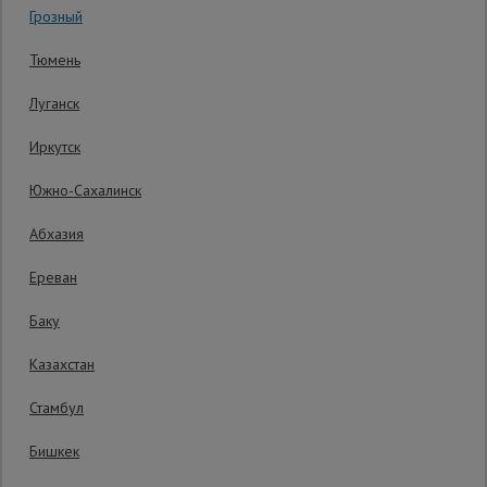
Код товара:
ПР-8.14
0 отзывов
Грозный
Гарантия производителя: 1 год
Сетка,
Тюмень
тенты,
брезенты
Луганск
Иркутск
Строительные
подъемники
Южно-Сахалинск
Абхазия
Грузоподъемное
оборудование
Ереван
Баку
Каталог
Мусоропровод
Казахстан
строительный
всех
товаров
Стамбул
Бишкек
Фанера
ламинированная