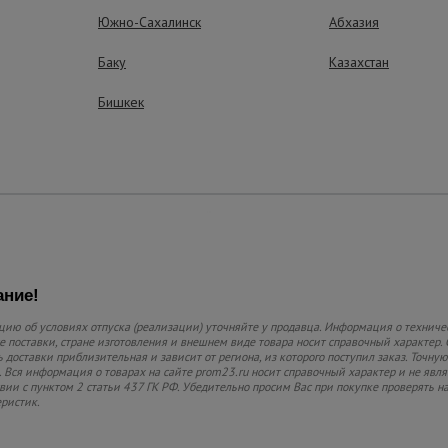
приспособлениями.
Южно-Сахалинск
Абхазия
Баку
Казахстан
Держит нагруз
Выдерживает нагрузку
Бишкек
ние!
ию об условиях отпуска (реализации) уточняйте у продавца. Информация о техниче
 поставки, стране изготовления и внешнем виде товара носит справочный характер. 
 доставки приблизительная и зависит от региона, из которого поступил заказ. Точную
 Вся информация о товарах на сайте prom23.ru носит справочный характер и не явл
твии с пунктом 2 статьи 437 ГК РФ. Убедительно просим Вас при покупке проверять
еристик.