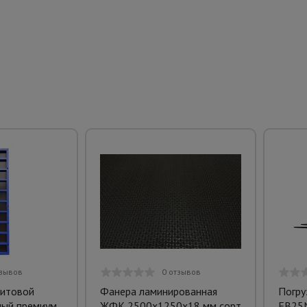
тзывов
0 отзывов
щитовой
Фанера ламинированная
Погру
ный премиум
ЖФК 2500х1250х18 мм сорт
FB25N