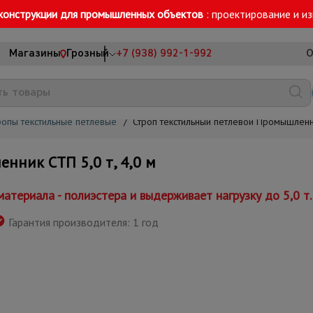
конструкции для промышленных объектов
: проектирование и и
Магазины
Грозный
+7 (938) 992-1-992
О
ропы текстильные петлевые
/
Строп текстильный петлевой Промышленни
нник СТП 5,0 т, 4,0 м
атериала - полиэстера и выдерживает нагрузку до 5,0 т.
Гарантия производителя: 1 год