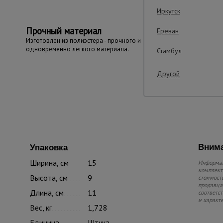
Иркутск
Прочный материал
Ереван
Изготовлен из полиэстера - прочного и
одновременно легкого материала.
Стамбул
Другой
Внима
Упаковка
Ширина, см
15
Информац
комплекте
Высота, см
9
стоимость
продавца.
Длина, см
11
соответс
и характ
Вес, кг
1,728
Единица
Штука