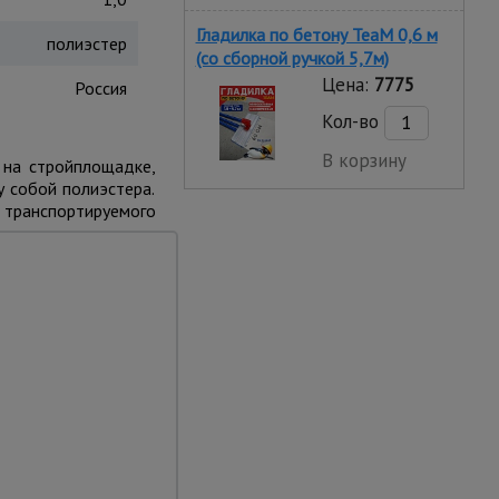
Гладилка по бетону TeaM 0,6 м
полиэстер
(со сборной ручкой 5,7м)
Цена:
7775
Россия
Кол-во
В корзину
т на стройплощадке,
у собой полиэстера.
е транспортируемого
приспособление
юбыми захватами,
такелажными