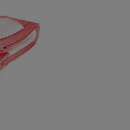
а
атурой
от