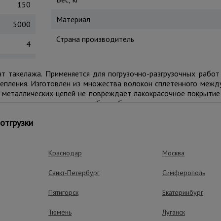
150
Материал
5000
Страна производитель
4
нт такелажа. Применяется для погрузочно-разгрузочных рабо
репления. Изготовлен из множества волокон сплетенного межд
т металлических цепей не повреждает лакокрасочное покрыти
дъема груза практических любых габаритов.
отгрузки
ущества – эффективная работа
Краснодар
Москва
Санкт-Петербург
Симферополь
Пятигорск
Екатеринбург
Универсальное 
Строп совместим с л
Тюмень
Луганск
крюками и прочими 