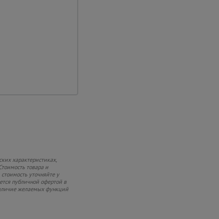
ку
 до 5,0 т.
ских характеристиках,
Стоимость товара и
 стоимость уточняйте у
яется публичной офертой в
 наличие желаемых функций