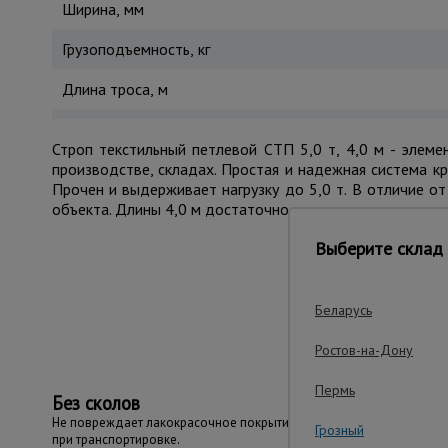
Ширина, мм
Грузоподъемность, кг
Длина троса, м
Строп текстильный петлевой СТП 5,0 т, 4,0 м - элеме
производстве, складах. Простая и надежная система к
Прочен и выдерживает нагрузку до 5,0 т. В отличие о
объекта. Длины 4,0 м достаточно для закрепления и по
Выберите склад 
Важные преим
Беларусь
Ростов-на-Дону
Пермь
Без сколов
Не повреждает лакокрасочное покрытие
Грозный
при транспортировке.