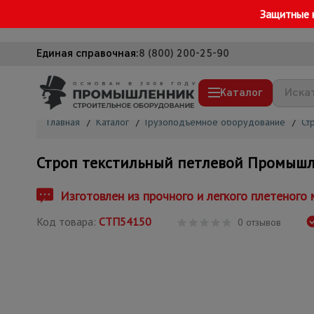
Защитные 
Единая справочная:
8 (800) 200-25-90
Каталог
Главная
/
Каталог
/
Грузоподъемное оборудование
/
Ст
Строительные леса
Строп текстильный петлевой Промышле
Вышки-туры
Подмости строительные
Изготовлен из прочного и легкого плетеного м
Сетка, тенты, брезенты
Код товара:
СТП54150
0 отзывов
Строительные подъемники
Грузоподъемное оборудование
Мусоропровод строительный
Фанера ламинированная