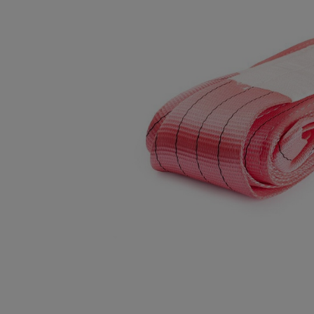
Опалубка
Вибротехника для строительств
Оборудование для работы с арм
Оборудование для бетонных раб
Техника для склада
Тачки строительные и садовые
Лестницы и стремянки
Штукатурные комплекты
Сварочные аппараты
Тепловые пушки
Металл и металлообработка