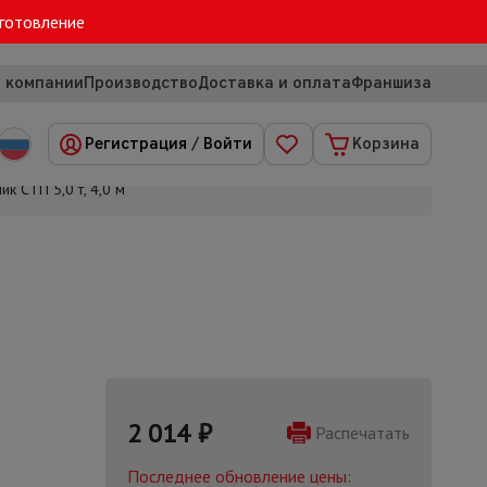
зготовление
 компании
Производство
Доставка и оплата
Франшиза
Регистрация
/
Войти
Корзина
к СТП 5,0 т, 4,0 м
2 014
₽
Распечатать
Последнее обновление цены: