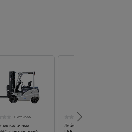
0 отзывов
0 отзывов
зчик вилочный
Лебедка ручная барабанная
AC электрический
LRB 1100 г/п 1,1 т, 10 м