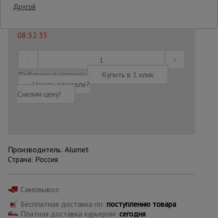
15 815
₽
Распечатать
Другой
Последнее обновление цены: 14.07.2026
Опалубка
08:52:35
Вибротехника
для
Добавить в корзину
Купить в 1 клик
строительства
Нашли дешевле?
Снизим цену!
Оборудование
для работы с
арматурой
Производитель: Alumet
Страна: Россия
Оборудование
для бетонных
работ
Самовывоз:
Бесплатная доставка по:
поступлению товара
Техника
Платная доставка курьером:
сегодня