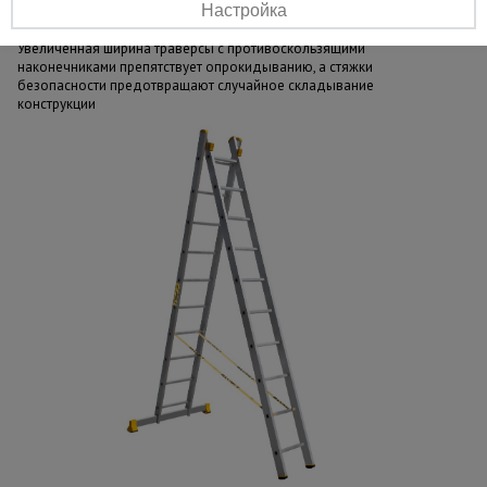
Настройка
Устойчивость в любой ситуации
Увеличенная ширина траверсы с противоскользящими
наконечниками препятствует опрокидыванию, а стяжки
безопасности предотвращают случайное складывание
конструкции