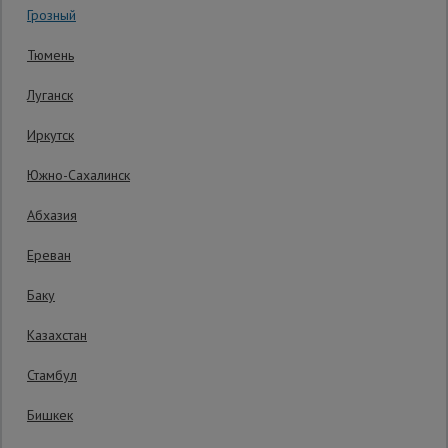
Гарантия производителя: 1 год
Грозный
Сетка,
Тюмень
тенты,
брезенты
Луганск
Иркутск
Строительные
подъемники
Южно-Сахалинск
Абхазия
Грузоподъемное
оборудование
Ереван
Баку
Каталог
Мусоропровод
Казахстан
строительный
всех
товаров
Стамбул
Бишкек
Фанера
ламинированная