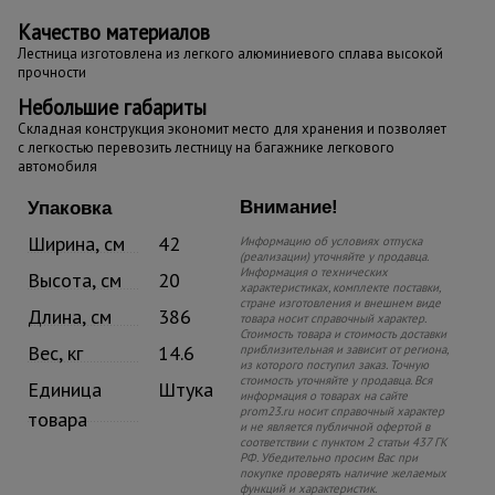
Качество материалов
Лестница изготовлена из легкого алюминиевого сплава высокой
прочности
Небольшие габариты
Складная конструкция экономит место для хранения и позволяет
с легкостью перевозить лестницу на багажнике легкового
автомобиля
Внимание!
Упаковка
Ширина, см
42
Информацию об условиях отпуска
(реализации) уточняйте у продавца.
Информация о технических
Высота, см
20
характеристиках, комплекте поставки,
стране изготовления и внешнем виде
Длина, см
386
товара носит справочный характер.
Стоимость товара и стоимость доставки
Вес, кг
14.6
приблизительная и зависит от региона,
из которого поступил заказ. Точную
стоимость уточняйте у продавца. Вся
Единица
Штука
информация о товарах на сайте
prom23.ru носит справочный характер
товара
и не является публичной офертой в
соответствии с пунктом 2 статьи 437 ГК
РФ. Убедительно просим Вас при
покупке проверять наличие желаемых
функций и характеристик.