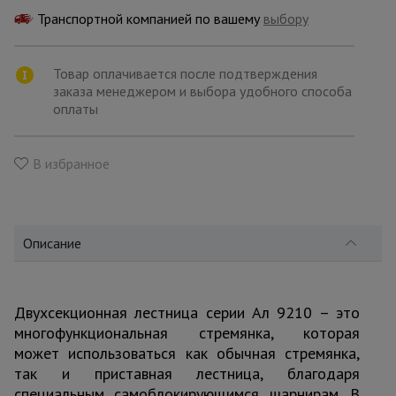
для
склада
Транспортной компанией по вашему
выбору
Товар оплачивается после подтверждения
Тачки
заказа менеджером и выбора удобного способа
строительные
и садовые
оплаты
В избранное
Лестницы
и
стремянки
Описание
Штукатурные
комплекты
Двухсекционная лестница серии Ал 9210 – это
многофункциональная стремянка, которая
Сварочные
аппараты
может использоваться как обычная стремянка,
так и приставная лестница, благодаря
специальным самоблокирующимся шарнирам. В