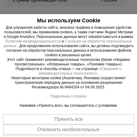
Универсальная двухсекционная алюминиевая
Мы используем Cookie
лестница ALUMET Ал 9210 используется в
Для улучшения работы сайта, анализа трафика и повышения удобства
профессиональных целях для строительно-
пользователей, мы применяем cookies, а также счетчики Яндекс.Метрики
ремонтных, монтажных, а также домашних
и Google Analytics. Персональные данные могут обрабатываться в рамках
Политики конфиденциальности
и
Согласия на обработку персональных
работ. Незаменима при различных работах на
данных
. Для продолжения использования сайта, вы должны подтвердить
согласие на обработку персональных данных и использование файлов
даче. Изготовлена из высококачественного
cookies в указанных целях.
алюминиевого сплава. Каждая ступень имеет
Этот сайт применяет рекомендательные технологии (блоки «Недавно
просмотренные», «Избранные товары», «Похожие товары»).
увеличенную ширину профиля и выдерживает вес
Подробности и способы отказа — на странице
«Сведения о
до 150 кг.
рекомендательных технологиях»
.
Некоторые категории cookie (Аналитика, Реклама) осуществляют
трансграничную передачу данных на основании разрешения
Роскомнадзора № 9484204 от 04.06.2025.
Подробнее о cookies
Важные преимущества –
Нажимая «Принять все», вы соглашаетесь с условиями.
эффективная работа
Принять все
Универсальность
Отклонить необязательные
Возможность использовать как приставную лестницу с
наращивание секции вверх и отдельно стоящую стремянку