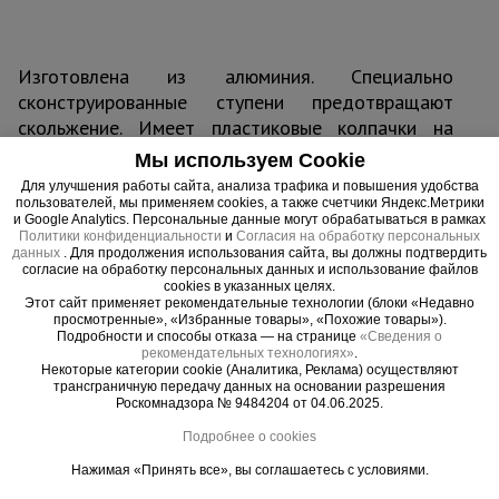
Изготовлена из алюминия. Специально
сконструированные ступени предотвращают
скольжение. Имеет пластиковые колпачки на
ножках и широкую опору для придания
Мы используем Cookie
устойчивости. Легко собирается. Выдерживает
Для улучшения работы сайта, анализа трафика и повышения удобства
нагрузку до 150 кг.
пользователей, мы применяем cookies, а также счетчики Яндекс.Метрики
и Google Analytics. Персональные данные могут обрабатываться в рамках
Политики конфиденциальности
и
Согласия на обработку персональных
данных
. Для продолжения использования сайта, вы должны подтвердить
согласие на обработку персональных данных и использование файлов
cookies в указанных целях.
Важные преимущества –
Этот сайт применяет рекомендательные технологии (блоки «Недавно
просмотренные», «Избранные товары», «Похожие товары»).
эффективная работа
Подробности и способы отказа — на странице
«Сведения о
рекомендательных технологиях»
.
Некоторые категории cookie (Аналитика, Реклама) осуществляют
Надежность
трансграничную передачу данных на основании разрешения
Роскомнадзора № 9484204 от 04.06.2025.
Лестница изготовлена из специального алюминиевого сплава
Подробнее о cookies
Прочность
Выдерживает нагрузку до 150 кг
Нажимая «Принять все», вы соглашаетесь с условиями.