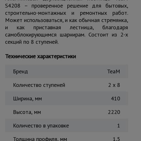
для
S4208 – проверенное решение для бытовых,
склада
строительно-монтажных и ремонтных работ.
Может использоваться, и как обычная стремянка,
и как приставная лестница, благодаря
Тачки
строительные
самоблокирующимся шарнирам. Состоит из 2-х
и садовые
секций по 8 ступеней.
Технические характеристики
Лестницы
и
стремянки
Бренд
TeaM
Количество ступеней
2 x 8
Штукатурные
комплекты
Ширина, мм
410
Высота, мм
2220
Сварочные
Количество в упаковке
1
аппараты
Толщина профиля, мм
1,5