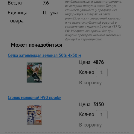
Вес, кг
7.6
приблизительная и зависит от региона,
из которого поступил заказ. Точную
стоимость уточняйте у продавца. Вся
Единица
Штука
информация о товарах на сайте
prom23.ru носит справочный характер
товара
и не является публичной офертой в
соответствии с пунктом 2 статьи 437 ГК
РФ. Убедительно просим Вас при
покупке проверять наличие желаемых
функций и характеристик.
Может понадобиться
Сетка затеняющая зеленая 50% 4х50 м
Цена:
4876
Кол-во
В корзину
Столик малярный H90 профи
Цена:
3150
Кол-во
В корзину