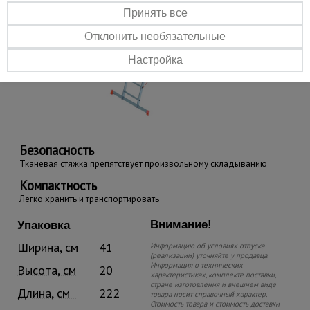
Принять все
Отклонить необязательные
Настройка
Безопасность
Тканевая стяжка препятствует произвольному складыванию
Компактность
Легко хранить и транспортировать
Внимание!
Упаковка
Ширина, см
41
Информацию об условиях отпуска
(реализации) уточняйте у продавца.
Информация о технических
Высота, см
20
характеристиках, комплекте поставки,
стране изготовления и внешнем виде
Длина, см
222
товара носит справочный характер.
Стоимость товара и стоимость доставки