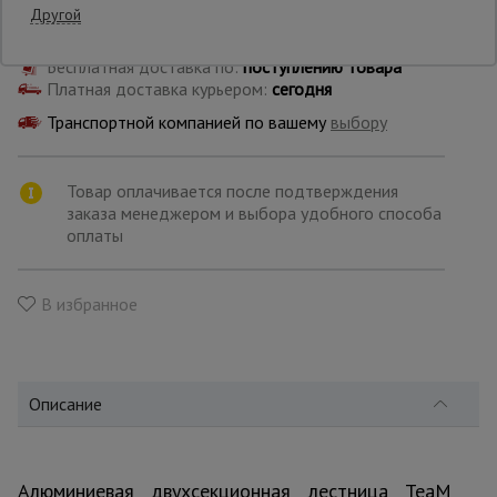
Другой
Самовывоз:
Опалубка
Бесплатная доставка по:
поступлению товара
Платная доставка курьером:
сегодня
Транспортной компанией по вашему
выбору
Вибротехника
для
строительства
Товар оплачивается после подтверждения
заказа менеджером и выбора удобного способа
оплаты
Оборудование
для работы с
арматурой
В избранное
Оборудование
для бетонных
работ
Описание
Техника
Алюминиевая двухсекционная лестница TeaM