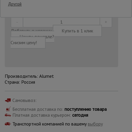
Последнее обновление цены: 14.07.2026
Другой
08:47:47
Опалубка
Добавить в корзину
Купить в 1 клик
Нашли дешевле?
Вибротехника
Снизим цену!
для
строительства
Оборудование
для работы с
Производитель: Alumet
арматурой
Страна: Россия
Оборудование
Самовывоз:
для бетонных
работ
Бесплатная доставка по:
поступлению товара
Платная доставка курьером:
сегодня
Транспортной компанией по вашему
выбору
Техника