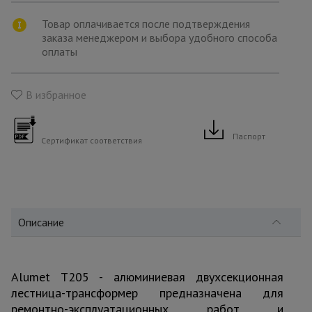
для
склада
Товар оплачивается после подтверждения
заказа менеджером и выбора удобного способа
оплаты
Тачки
строительные
и садовые
В избранное
Лестницы
Паспорт
Сертификат соответствия
и
стремянки
Штукатурные
комплекты
Описание
Сварочные
Alumet T205 - алюминиевая двухсекционная
аппараты
лестница-трансформер предназначена для
ремонтно-эксплуатационных работ и