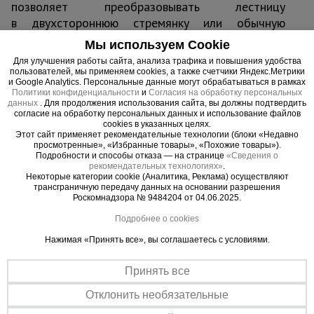
позволяет преобразовывать лестницу
в двухстороннюю стремянку или обычную
приставную лестницу. Широкая траверса
Мы используем Cookie
обеспечивает устойчивость при проведении
Для улучшения работы сайта, анализа трафика и повышения удобства
работ. Изготовлена из легкого алюминиевого
пользователей, мы применяем cookies, а также счетчики Яндекс.Метрики
и Google Analytics. Персональные данные могут обрабатываться в рамках
профиля. Может перемещаться и складываться/
Политики конфиденциальности
и
Согласия на обработку персональных
раскладываться одним человеком. Компактна
данных
. Для продолжения использования сайта, вы должны подтвердить
согласие на обработку персональных данных и использование файлов
при хранении и транспортировке.
cookies в указанных целях.
Этот сайт применяет рекомендательные технологии (блоки «Недавно
просмотренные», «Избранные товары», «Похожие товары»).
Подробности и способы отказа — на странице
«Сведения о
рекомендательных технологиях»
.
Некоторые категории cookie (Аналитика, Реклама) осуществляют
Важные преимущества –
трансграничную передачу данных на основании разрешения
Роскомнадзора № 9484204 от 04.06.2025.
эффективная работа
Подробнее о cookies
Надежная опора
Нажимая «Принять все», вы соглашаетесь с условиями.
Башмаки из нескользящего материала предотвращают случайный
сдвиг или опрокидывание лестницы во время работы
Принять все
Малый вес
Отклонить необязательные
Легко складывается/раскладывается и транспортируется