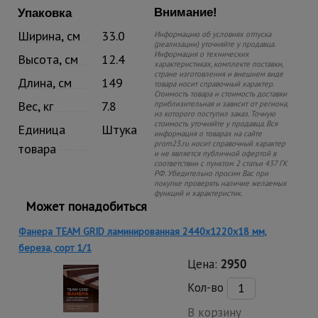
Внимание!
Упаковка
Ширина, см
33.0
Информацию об условиях отпуска
(реализации) уточняйте у продавца.
Информация о технических
Высота, см
12.4
характеристиках, комплекте поставки,
стране изготовления и внешнем виде
Длина, см
149
товара носит справочный характер.
Стоимость товара и стоимость доставки
Вес, кг
7.8
приблизительная и зависит от региона,
из которого поступил заказ. Точную
стоимость уточняйте у продавца. Вся
Единица
Штука
информация о товарах на сайте
prom23.ru носит справочный характер
товара
и не является публичной офертой в
соответствии с пунктом 2 статьи 437 ГК
РФ. Убедительно просим Вас при
покупке проверять наличие желаемых
функций и характеристик.
Может понадобиться
Фанера TEAM GRID ламинированная 2440х1220х18 мм,
береза, сорт 1/1
Цена:
2950
Кол-во
В корзину