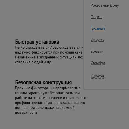
Ростов-на-Дону
Важные преим
Пермь
Грозный
Иркутск
Быстрая установка
Легко складывается / раскладывается и
Ереван
надежно фиксируется при помощи канатов.
Незаменима в экстренных ситуациях: пожар,
спасение людей и др.
Стамбул
Другой
Безопасная конструкция
Прочные фиксаторы и неразрываемые
канаты гарантируют безопасность при
работе на высоте, а ступени из рифленого
профиля препятствуют проскальзыванию
ног при подъеме даже на влажной
поверхности