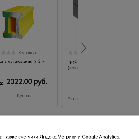
0 отзывов
0 отзывов
ка двутавровая 3,6 м
Труба профильная 80*80*3.0
(цена за 1 кг/руб)
2022.00 руб.
а:
Купить
Уточнить цену
также счетчики Яндекс.Метрики и Google Analytics.