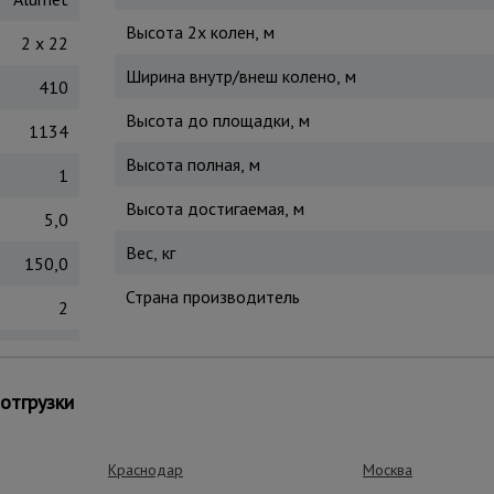
Высота 2х колен, м
2 х 22
Ширина внутр/внеш колено, м
410
Высота до площадки, м
1134
Высота полная, м
1
Высота достигаемая, м
5,0
Вес, кг
150,0
Страна производитель
2
ь сложного сечения. При помощи захватывающих крюков лестн
ществляется при помощи троса. Удобно раскладываемая кон
отгрузки
лектованы роликами, с помощью которых происходит движение
Краснодар
Москва