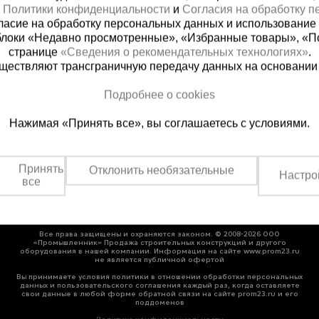
х
Политики конфиденциальности
и
Согласия на обработку 
ласие на обработку персональных данных и использование 
блоки «Недавно просмотренные», «Избранные товары», «П
странице
«Сведения о рекомендательных технологиях»
.
существляют трансграничную передачу данных на основании
ная справочная
Грозный
Подробнее о cookies
(800) 200-25-90
+7 (938) 99
Нажимая «Принять все», вы соглашаетесь с условиями.
азать звонок
Заказать звонок
платно по России
Пн-Пт: с 9:00 до 17:30
Сб: с 9:00 до 17:00,
Принять
Отклонить необязательные
Вс: выходной
Настро
все
Все права защищены и охраняются законом. © 2008-2026 ООО
«Промышленник» Продажа строительных конструкций и другого
оборудования в нашей компании. Информация на сайте www.prom23.ru
не является публичной офертой
Вы принимаете условия политики в отношении обработки персональных
данных и пользовательского соглашения каждый раз, когда оставляете
свои данные в любой форме обратной связи на сайте prom23.ru и его
поддоменов