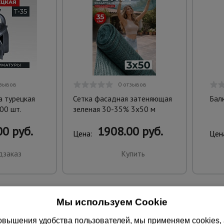
тзывов
0 отзывов
а турецкая
Сетка фасадная затеняющая
Бал
00 шт.
зеленая 30-35% 3х50 м
0 руб.
1908.00 руб.
Цена:
Цен
дзаказ
Купить
Мы используем Cookie
вышения удобства пользователей, мы применяем cookies, а 