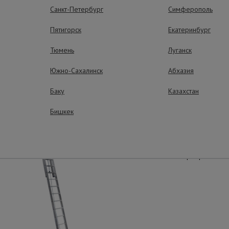
Санкт-Петербург
Симферополь
ущества – эффективная работа
Пятигорск
Екатеринбург
Тюмень
Луганск
Южно-Сахалинск
Абхазия
Прочность
Специальный алюмин
Баку
Казахстан
которого изготовлен
выдерживает нагрузку
Бишкек
Компактность
В собранном состоян
места при хранении 