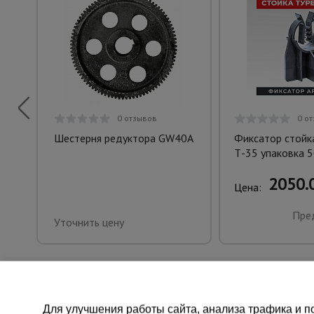
0 отзывов
0 о
Шестерня редуктора GW40A
Фиксатор стойк
Т-35 упаковка 5
2050.0
Цена:
Пре
Уточнить цену
Для улучшения работы сайта, анализа трафика и по