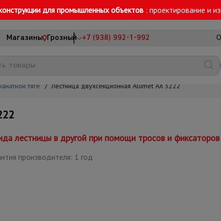
конструкции для промышленных объектов
: проектирование и и
Магазины
Грозный
+7 (938) 992-1-992
О
канатной тяге
/
Лестница двухсекционная Alumet Ал 3222
222
ида лестницы в другой при помощи тросов и фиксаторов
нтия производителя: 1 год