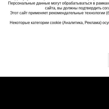
Персональные данные могут обрабатываться в рамка
сайта, вы должны подтвердить сог
Этот сайт применяет рекомендательные технологии (
Некоторые категории cookie (Аналитика, Реклама) о
Каталог товаров
Еди
О компании
8 
Аренда оборудования
Франшиза
Зак
Доставка
Контакты
бес
Статьи
Защитные конструкции