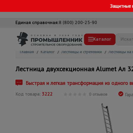
Защитные 
Единая справочная:
8 (800) 200-25-90
Каталог
Главная
/
Каталог
/
Лестницы и стремянки
/
Лестницы на 
Строительные леса
Лестница двухсекционная Alumet Ал 3
Вышки-туры
Подмости строительные
Быстрая и легкая трансформация из одного в
Сетка, тенты, брезенты
Код товара:
3222
0 отзывов
Гара
Строительные подъемники
Грузоподъемное оборудование
Мусоропровод строительный
Фанера ламинированная