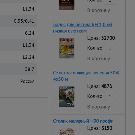
11,34
В корзину
0,33/0,41
Бадья для бетона БН 1,0 м3
низкая c лотком
6,24
Цена:
52700
11,34
Кол-во
12,24
В корзину
38,7
Сетка затеняющая зеленая 50%
4х50 м
Россия
Цена:
4876
Кол-во
ица фиксируется на
В корзину
струкция, простая
 верхней секции по
Столик малярный H90 профи
Цена:
3150