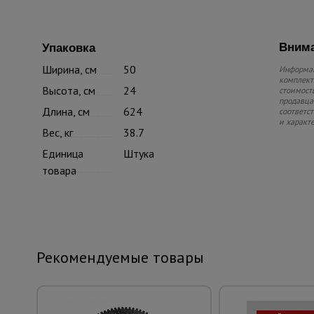
Внима
Упаковка
Ширина, см
50
Информац
комплекте
Высота, см
24
стоимость
продавца.
Длина, см
624
соответс
и характ
Вес, кг
38.7
Единица
Штука
товара
Рекомендуемые товары