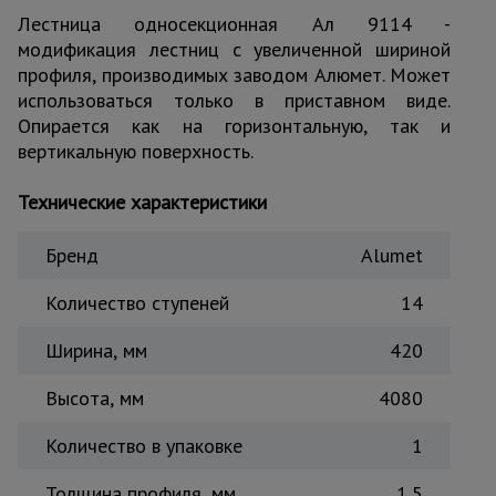
Лестница односекционная Ал 9114 -
Тепловые
пушки
модификация лестниц с увеличенной шириной
профиля, производимых заводом Алюмет. Может
использоваться только в приставном виде.
Металл и
Опирается как на горизонтальную, так и
металлообработка
вертикальную поверхность.
Технические характеристики
Бренд
Alumet
Количество ступеней
14
Ширина, мм
420
Высота, мм
4080
Количество в упаковке
1
Толщина профиля, мм
1,5