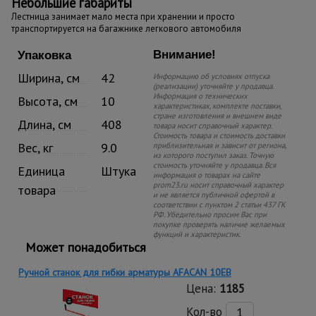
Небольшие габариты
Лестница занимает мало места при хранении и просто
транспортируется на багажнике легкового автомобиля
Внимание!
Упаковка
Ширина, см
42
Информацию об условиях отпуска
(реализации) уточняйте у продавца.
Информация о технических
Высота, см
10
характеристиках, комплекте поставки,
стране изготовления и внешнем виде
Длина, см
408
товара носит справочный характер.
Стоимость товара и стоимость доставки
Вес, кг
9.0
приблизительная и зависит от региона,
из которого поступил заказ. Точную
стоимость уточняйте у продавца. Вся
Единица
Штука
информация о товарах на сайте
prom23.ru носит справочный характер
товара
и не является публичной офертой в
соответствии с пунктом 2 статьи 437 ГК
РФ. Убедительно просим Вас при
покупке проверять наличие желаемых
функций и характеристик.
Может понадобиться
Ручной станок для гибки арматуры AFACAN 10EB
Цена:
1185
Кол-во