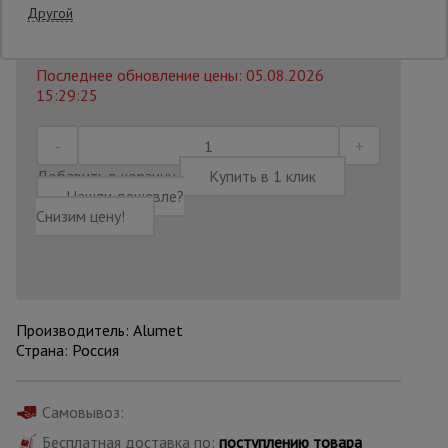
Другой
9 800
₽
Распечатать
Опалубка
Последнее обновление цены: 05.08.2026
15:29:25
Вибротехника
для
строительства
Добавить в корзину
Купить в 1 клик
Нашли дешевле?
Снизим цену!
Оборудование
для работы с
арматурой
Производитель: Alumet
Оборудование
для бетонных
Страна: Россия
работ
Самовывоз:
Техника
Бесплатная доставка по:
поступлению товара