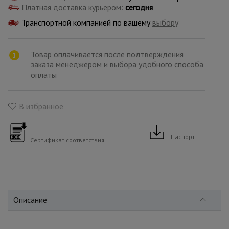
для
Платная доставка курьером:
сегодня
склада
Транспортной компанией по вашему
выбору
Тачки
строительные
Товар оплачивается после подтверждения
и садовые
заказа менеджером и выбора удобного способа
оплаты
Лестницы
и
В избранное
стремянки
Паспорт
Сертификат соответствия
Штукатурные
комплекты
Сварочные
Описание
аппараты