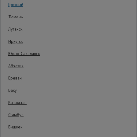
Грозный
Гарантия производителя: 1 год
Сетка,
Тюмень
тенты,
брезенты
Луганск
Иркутск
Строительные
подъемники
Южно-Сахалинск
Абхазия
Грузоподъемное
оборудование
Ереван
Баку
Каталог
Мусоропровод
Казахстан
строительный
всех
товаров
Стамбул
Бишкек
Фанера
ламинированная