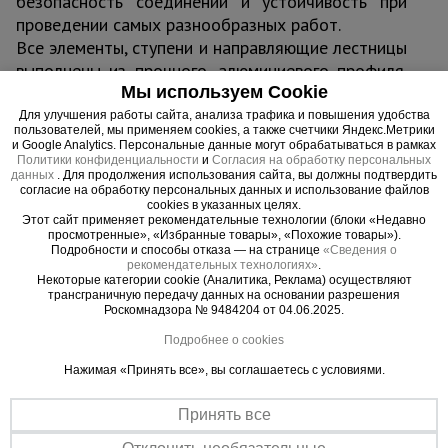
безопасность соединений и устойчивость при
проведении самых разнообразных работ.
Все элементы, ступени и направляющие лестницы
выполнены из прочного, алюминиевого профиля.
Ступени соединены с боковыми элементами
Мы используем Cookie
прочным, завальцованным крепежом, имеют
Для улучшения работы сайта, анализа трафика и повышения удобства
пользователей, мы применяем cookies, а также счетчики Яндекс.Метрики
увеличенную ширину профиля и выдерживают вес
и Google Analytics. Персональные данные могут обрабатываться в рамках
до 150 кг.
Политики конфиденциальности
и
Согласия на обработку персональных
данных
. Для продолжения использования сайта, вы должны подтвердить
согласие на обработку персональных данных и использование файлов
cookies в указанных целях.
Этот сайт применяет рекомендательные технологии (блоки «Недавно
просмотренные», «Избранные товары», «Похожие товары»).
Важные преимущества –
Подробности и способы отказа — на странице
«Сведения о
рекомендательных технологиях»
.
эффективная работа
Некоторые категории cookie (Аналитика, Реклама) осуществляют
трансграничную передачу данных на основании разрешения
Роскомнадзора № 9484204 от 04.06.2025.
Качество материалов
Подробнее о cookies
Лестница изготовлена из легкого алюминиевого сплава высокой
прочности
Нажимая «Принять все», вы соглашаетесь с условиями.
Устойчивость в любой ситуации
Принять все
В конструкции предусмотрены специальные наконечники,
исключающие смещение и скольжение