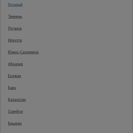
Грозный
Гарантия производителя: 1 год
Сетка,
Тюмень
тенты,
брезенты
Луганск
Иркутск
Строительные
подъемники
Южно-Сахалинск
Абхазия
Грузоподъемное
оборудование
Ереван
Баку
Каталог
Мусоропровод
Казахстан
строительный
всех
товаров
Стамбул
Бишкек
Фанера
ламинированная