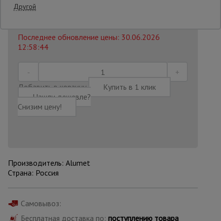
Другой
14 550
₽
Распечатать
Опалубка
Последнее обновление цены: 30.06.2026
12:58:44
Вибротехника
для
строительства
Добавить в корзину
Купить в 1 клик
Нашли дешевле?
Снизим цену!
Оборудование
для работы с
арматурой
Производитель: Alumet
Оборудование
для бетонных
Страна: Россия
работ
Самовывоз:
Техника
Бесплатная доставка по:
поступлению товара