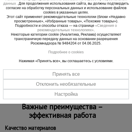
необходимости. Две алюминиевые планки
данных
. Для продолжения использования сайта, вы должны подтвердить
согласие на обработку персональных данных и использование файлов
безопасности предохраняют платформу от
cookies в указанных целях.
складывания, а специально сконструированные
Этот сайт применяет рекомендательные технологии (блоки «Недавно
просмотренные», «Избранные товары», «Похожие товары»).
ступени предотвращают скольжение. Широкая
Подробности и способы отказа — на странице
«Сведения о
траверса - гарантирует устойчивое положение
рекомендательных технологиях»
.
Некоторые категории cookie (Аналитика, Реклама) осуществляют
стремянки. Плоская задняя вертикальная опора
трансграничную передачу данных на основании разрешения
Роскомнадзора № 9484204 от 04.06.2025.
позволяет устанавливать платформу
максимально близко к необходимой
Подробнее о cookies
поверхности. Данная модель ориентирована на
Нажимая «Принять все», вы соглашаетесь с условиями.
широкий круг профессиональных потребителей и
отличается предельной простотой сборки и
Принять все
разборки.
Отклонить необязательные
Настройка
Важные преимущества –
эффективная работа
Качество материалов