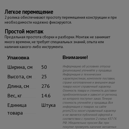
Легкое перемещение
2 ролика обеспечивают простоту перемещения конструкции и при
необходимости надежно фиксируются.
Простой монтаж
Предельная простота сборки и разборки. Монтаж не занимает
много времени, не требует специальных знаний, опыта или
наличия какого-либо инструмента.
Внимание!
Упаковка
Ширина, см
50
Информацию об условиях отпуска
(реализации) уточняйте у продавца.
Информация о технических
Высота, см
25
характеристиках, комплекте поставки,
стране изготовления и внешнем виде
Длина, см
276
товара носит справочный характер.
Стоимость товара и стоимость доставки
Вес, кг
14.6
приблизительная и зависит от региона,
из которого поступил заказ. Точную
стоимость уточняйте у продавца. Вся
Единица
Штука
информация о товарах на сайте
prom23.ru носит справочный характер
товара
и не является публичной офертой в
соответствии с пунктом 2 статьи 437 ГК
РФ. Убедительно просим Вас при
покупке проверять наличие желаемых