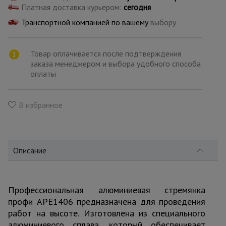
для
Платная доставка курьером:
сегодня
склада
Транспортной компанией по вашему
выбору
Тачки
строительные
Товар оплачивается после подтверждения
и садовые
заказа менеджером и выбора удобного способа
оплаты
Лестницы
и
В избранное
стремянки
Штукатурные
Описание
комплекты
Профессиональная алюминиевая стремянка
Сварочные
аппараты
профи АРЕ1406 предназначена для проведения
работ на высоте. Изготовлена из специального
алюминиевого сплава, который обеспечивает