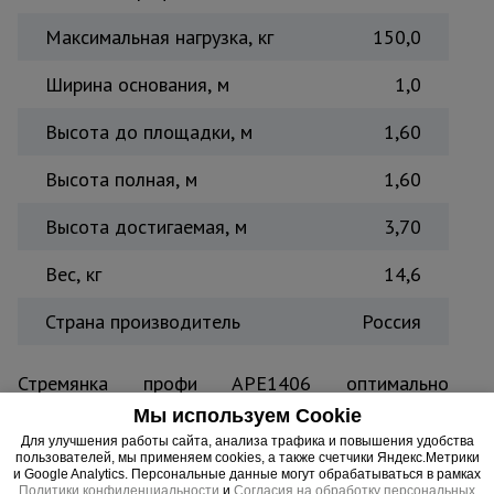
Максимальная нагрузка, кг
150,0
Ширина основания, м
1,0
Высота до площадки, м
1,60
Высота полная, м
1,60
Высота достигаемая, м
3,70
Вес, кг
14,6
Страна производитель
Россия
Стремянка профи АРЕ1406 оптимально
подходит для ремонтных и отделочных работ. В
Мы используем Cookie
конструкции каждой модели предусмотрены 2
Для улучшения работы сайта, анализа трафика и повышения удобства
колеса, благодаря которым стремянку легко
пользователей, мы применяем cookies, а также счетчики Яндекс.Метрики
и Google Analytics. Персональные данные могут обрабатываться в рамках
перемещать с места на место при
Политики конфиденциальности
и
Согласия на обработку персональных