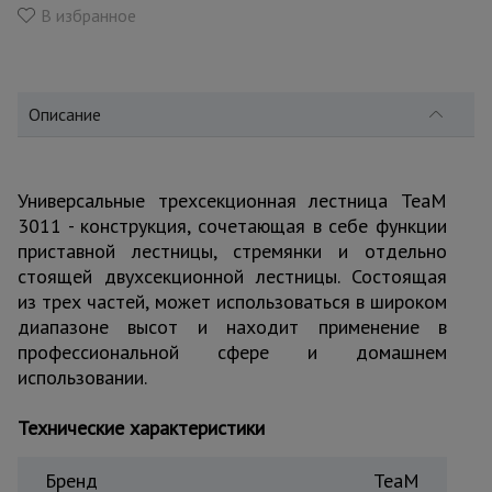
для
В избранное
склада
Тачки
Описание
строительные
и садовые
Универсальные трехсекционная лестница TeaM
Лестницы
3011 - конструкция, сочетающая в себе функции
и
стремянки
приставной лестницы, стремянки и отдельно
стоящей двухсекционной лестницы. Состоящая
из трех частей, может использоваться в широком
Штукатурные
диапазоне высот и находит применение в
комплекты
профессиональной сфере и домашнем
использовании.
Сварочные
Технические характеристики
аппараты
Бренд
TeaM