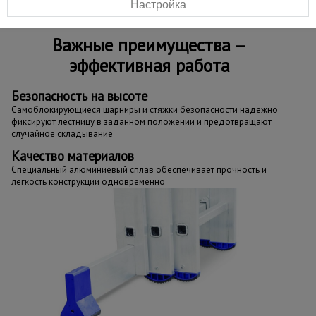
Настройка
Важные преимущества –
эффективная работа
Безопасность на высоте
Самоблокирующиеся шарниры и стяжки безопасности надежно
фиксируют лестницу в заданном положении и предотвращают
случайное складывание
Качество материалов
Специальный алюминиевый сплав обеспечивает прочность и
легкость конструкции одновременно