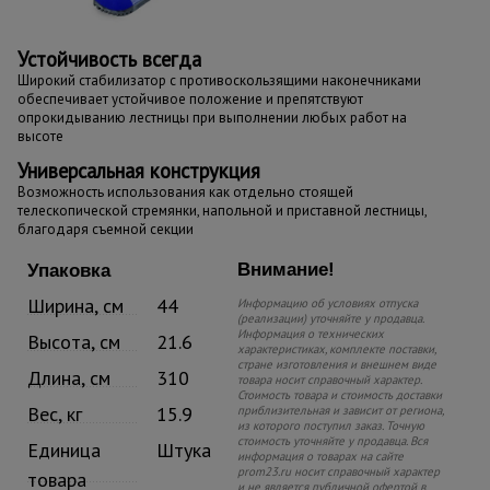
Устойчивость всегда
Широкий стабилизатор с противоскользящими наконечниками
обеспечивает устойчивое положение и препятствуют
опрокидыванию лестницы при выполнении любых работ на
высоте
Универсальная конструкция
Возможность использования как отдельно стоящей
телескопической стремянки, напольной и приставной лестницы,
благодаря съемной секции
Внимание!
Упаковка
Ширина, см
44
Информацию об условиях отпуска
(реализации) уточняйте у продавца.
Информация о технических
Высота, см
21.6
характеристиках, комплекте поставки,
стране изготовления и внешнем виде
Длина, см
310
товара носит справочный характер.
Стоимость товара и стоимость доставки
Вес, кг
15.9
приблизительная и зависит от региона,
из которого поступил заказ. Точную
стоимость уточняйте у продавца. Вся
Единица
Штука
информация о товарах на сайте
prom23.ru носит справочный характер
товара
и не является публичной офертой в