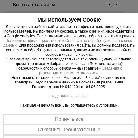
Высота полная, м
7,02
Высота достигаемая, м
7,92
Мы используем Cookie
Для улучшения работы сайта, анализа трафика и повышения удобства
Ширина внутр/сред/внеш
0,33/0,39/0,44
пользователей, мы применяем cookies, а также счетчики Яндекс.Метрики
и Google Analytics. Персональные данные могут обрабатываться в рамках
колено, м
Политики конфиденциальности
и
Согласия на обработку персональных
данных
. Для продолжения использования сайта, вы должны подтвердить
согласие на обработку персональных данных и использование файлов
Вес, кг
15,9
cookies в указанных целях.
Этот сайт применяет рекомендательные технологии (блоки «Недавно
Страна производитель
Россия
просмотренные», «Избранные товары», «Похожие товары»).
Подробности и способы отказа — на странице
«Сведения о
рекомендательных технологиях»
.
Некоторые категории cookie (Аналитика, Реклама) осуществляют
трансграничную передачу данных на основании разрешения
Роскомнадзора № 9484204 от 04.06.2025.
Имеется возможность использовать верхнюю
Подробнее о cookies
секцию как отдельную небольшую приставную
Нажимая «Принять все», вы соглашаетесь с условиями.
лестницу. У трехсекционной лестницы данной
серии предусмотрены пластиковые ребристые
Принять все
накладки в 4-х местах прилегания к поверхности
на все случаи трансформации.
Отклонить необязательные