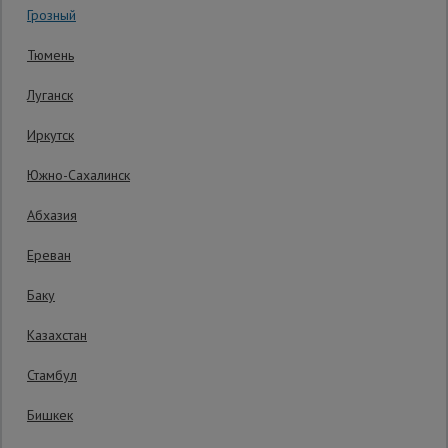
Грозный
Сетка,
Тюмень
тенты,
брезенты
Луганск
Иркутск
Строительные
подъемники
Южно-Сахалинск
Абхазия
Грузоподъемное
оборудование
Ереван
Баку
Каталог
Мусоропровод
Казахстан
строительный
всех
товаров
Стамбул
Бишкек
Фанера
Распечатать
ламинированная