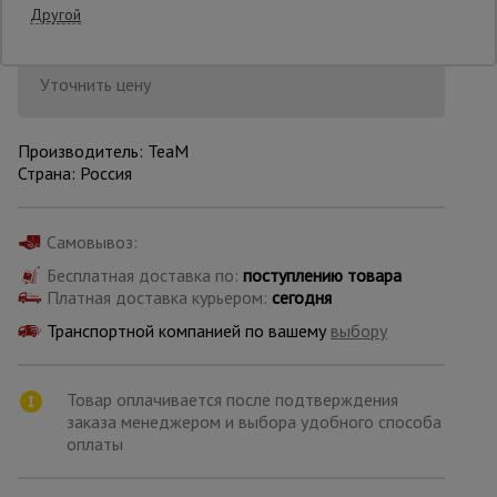
Другой
Последнее обновление цены: 14.07.2026
13:45:14
Опалубка
Уточнить цену
Вибротехника
Производитель: TeaM
для
Страна: Россия
строительства
Самовывоз:
Оборудование
для работы с
Бесплатная доставка по:
поступлению товара
арматурой
Платная доставка курьером:
сегодня
Транспортной компанией по вашему
выбору
Оборудование
для бетонных
Товар оплачивается после подтверждения
работ
заказа менеджером и выбора удобного способа
оплаты
Техника