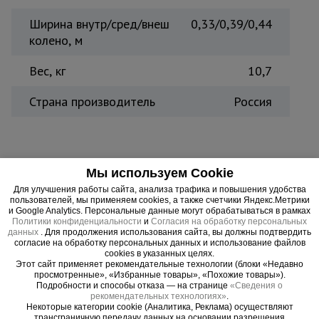
Ширина внутр/сред/внеш
0,33/0,39/0,44
колено, м
Вес, кг
10,7
Страна производитель
Россия
Универсальность - отличительная черта
Мы используем Cookie
стремянок ALUMET серии HS. Ал 5308 собрала в
Для улучшения работы сайта, анализа трафика и повышения удобства
себе все преимущества односекционной и
пользователей, мы применяем cookies, а также счетчики Яндекс.Метрики
и Google Analytics. Персональные данные могут обрабатываться в рамках
двухсекционной лестницы. Состоящая из трех
Политики конфиденциальности
и
Согласия на обработку персональных
частей она может использоваться в широком
данных
. Для продолжения использования сайта, вы должны подтвердить
согласие на обработку персональных данных и использование файлов
диапазоне высот. Имеется возможность
cookies в указанных целях.
использовать верхнюю секцию как отдельную
Этот сайт применяет рекомендательные технологии (блоки «Недавно
просмотренные», «Избранные товары», «Похожие товары»).
небольшую приставную лестницу. Имеет
Подробности и способы отказа — на странице
«Сведения о
пластиковые ребристые накладки в 4 местах
рекомендательных технологиях»
.
Некоторые категории cookie (Аналитика, Реклама) осуществляют
прилегания к поверхности на все случае
трансграничную передачу данных на основании разрешения