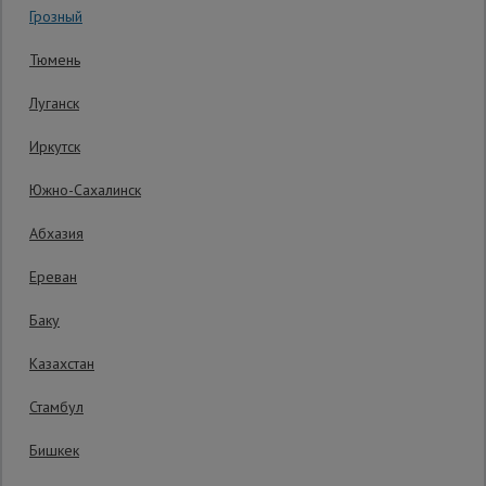
Грозный
Гарантия производителя: 1 год
Сетка,
Тюмень
тенты,
брезенты
Луганск
Иркутск
Строительные
подъемники
Южно-Сахалинск
Абхазия
Грузоподъемное
оборудование
Ереван
Баку
Каталог
Мусоропровод
Казахстан
строительный
всех
товаров
Стамбул
Бишкек
Фанера
ламинированная
12 905
₽
Распечатать