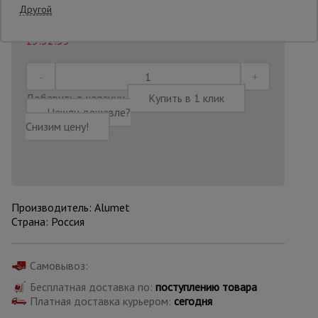
Другой
Последнее обновление цены: 05.08.2026
15:32:35
Опалубка
Вибротехника
Добавить в корзину
Купить в 1 клик
для
Нашли дешевле?
строительства
Снизим цену!
Оборудование
для работы с
арматурой
Производитель: Alumet
Страна: Россия
Оборудование
для бетонных
работ
Самовывоз:
Бесплатная доставка по:
поступлению товара
Платная доставка курьером:
сегодня
Техника