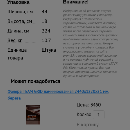
Внимание!
Упаковка
Ширина, см
44
Информацию об условиях отпуска
(реализации) уточняйте у продавца.
Информация о технических
Высота, см
18
характеристиках, комплекте поставки,
стране изготовления и внешнем виде
Длина, см
224
товара носит справочный характер.
Стоимость товара и стоимость доставки
Вес, кг
10.7
приблизительная и зависит от региона,
из которого поступил заказ. Точную
стоимость уточняйте у продавца. Вся
Единица
Штука
информация о товарах на сайте
prom23.ru носит справочный характер
товара
и не является публичной офертой в
соответствии с пунктом 2 статьи 437 ГК
РФ. Убедительно просим Вас при
покупке проверять наличие желаемых
функций и характеристик.
Может понадобиться
Фанера TEAM GRID ламинированная 2440х1220х21 мм,
береза
Цена:
3450
Кол-во
В корзину