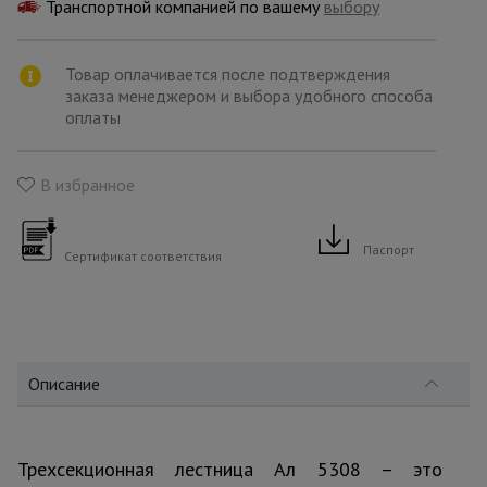
для
Транспортной компанией по вашему
выбору
склада
Товар оплачивается после подтверждения
заказа менеджером и выбора удобного способа
Тачки
строительные
оплаты
и садовые
В избранное
Лестницы
и
стремянки
Паспорт
Сертификат соответствия
Штукатурные
комплекты
Описание
Сварочные
аппараты
Трехсекционная лестница Ал 5308 – это