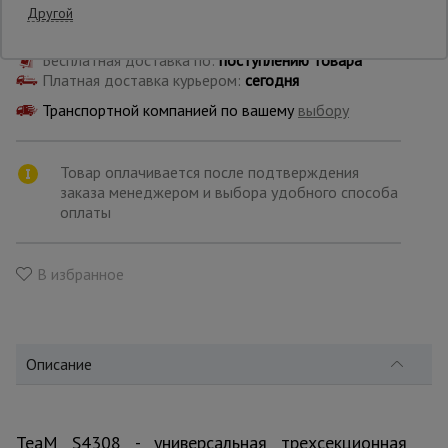
Другой
Самовывоз:
Опалубка
Бесплатная доставка по:
поступлению товара
Платная доставка курьером:
сегодня
Транспортной компанией по вашему
выбору
Вибротехника
для
строительства
Товар оплачивается после подтверждения
заказа менеджером и выбора удобного способа
оплаты
Оборудование
для работы с
арматурой
В избранное
Оборудование
для бетонных
работ
Описание
Техника
TeaM S4308 - универсальная трехсекционная