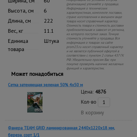
Ширина, см
60
(реализации) уточняйте у продавца.
Информация о технических
Высота, см
6
характеристиках, комплекте поставки,
стране изготовления и внешнем виде
Длина, см
222
товара носит справочный характер.
Стоимость товара и стоимость доставки
Вес, кг
11.1
приблизительная и зависит от региона,
из которого поступил заказ. Точную
стоимость уточняйте у продавца. Вся
Единица
Штука
информация о товарах на сайте
prom23.ru носит справочный характер
товара
и не является публичной офертой в
соответствии с пунктом 2 статьи 437 ГК
РФ. Убедительно просим Вас при
покупке проверять наличие желаемых
функций и характеристик.
Может понадобиться
Сетка затеняющая зеленая 50% 4х50 м
Цена:
4876
Кол-во
В корзину
Фанера TEAM GRID ламинированная 2440х1220х18 мм,
береза, сорт 1/1