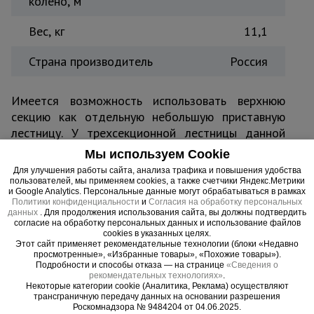
колено, м
Вес, кг
11,1
Страна производитель
Россия
Имеется возможность использовать верхнюю
секцию как отдельную небольшую приставную
лестницу. У трехсекционной лестницы данной
серии предусмотрены пластиковые ребристые
Мы используем Cookie
накладки в 4-х местах прилегания к поверхности
Для улучшения работы сайта, анализа трафика и повышения удобства
на все случаи трансформации.
пользователей, мы применяем cookies, а также счетчики Яндекс.Метрики
и Google Analytics. Персональные данные могут обрабатываться в рамках
Политики конфиденциальности
и
Согласия на обработку персональных
данных
. Для продолжения использования сайта, вы должны подтвердить
согласие на обработку персональных данных и использование файлов
cookies в указанных целях.
Важные преимущества –
Этот сайт применяет рекомендательные технологии (блоки «Недавно
просмотренные», «Избранные товары», «Похожие товары»).
эффективная работа
Подробности и способы отказа — на странице
«Сведения о
рекомендательных технологиях»
.
Некоторые категории cookie (Аналитика, Реклама) осуществляют
Надежность
трансграничную передачу данных на основании разрешения
Роскомнадзора № 9484204 от 04.06.2025.
Cпециальный алюминиевый сплав