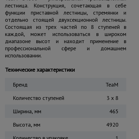
для
лестница. Конструкция, сочетающая в себе
склада
функции приставной лестницы, стремянки и
отдельно стоящей двухсекционной лестницы.
Состоящая из трех частей по 8 ступеней в
Тачки
строительные
каждой, может использоваться в широком
и садовые
диапазоне высот и находит применение в
профессиональной сфере и домашнем
использовании.
Лестницы
и
стремянки
Технические характеристики
Бренд
TeaM
Штукатурные
комплекты
Количество ступеней
3 x 8
Ширина, мм
465
Сварочные
аппараты
Высота, мм
4920
Количество в упаковке
1