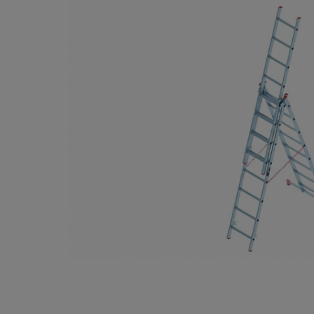
Опалубка
Вибротехника для строительств
Оборудование для работы с арм
Оборудование для бетонных раб
Техника для склада
Тачки строительные и садовые
Лестницы и стремянки
Штукатурные комплекты
Сварочные аппараты
Тепловые пушки
Металл и металлообработка