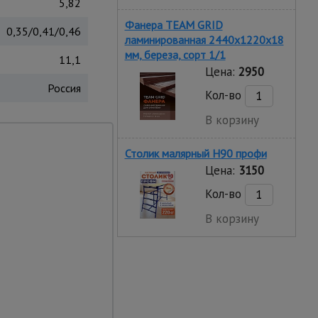
5,82
Фанера TEAM GRID
0,35/0,41/0,46
ламинированная 2440х1220х18
мм, береза, сорт 1/1
11,1
Цена:
2950
Россия
Кол-во
В корзину
ой лестницы данной
ации.
Столик малярный H90 профи
Цена:
3150
Кол-во
В корзину
с пластиковыми
лестницы