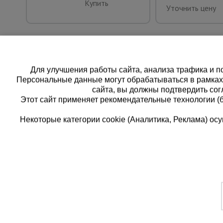
Купить
Уточнить цену
Для улучшения работы сайта, анализа трафика и по
Персональные данные могут обрабатываться в рамка
сайта, вы должны подтвердить сог
Этот сайт применяет рекомендательные технологии (
Некоторые категории cookie (Аналитика, Реклама) о
Каталог товаров
Еди
О компании
8 
Аренда оборудования
Франшиза
Зак
Доставка
Контакты
бес
Статьи
Защитные конструкции