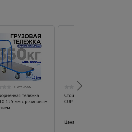
0 отзывов
0 отзывов
орменная тележка
Стойка опалубки чашечная
10 125 мм с резиновым
CUP LOCK 3,0 м, шаг 0,5 м
тием
2808.00 руб.
Цена: