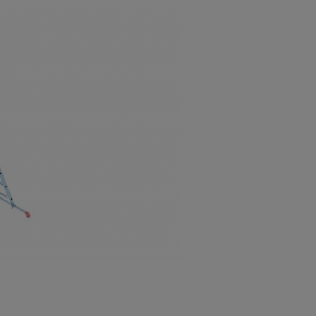
а
атурой
от