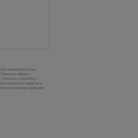
портировать
ских характеристиках,
Стоимость товара и
 стоимость уточняйте у
яется публичной офертой в
 наличие желаемых функций