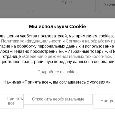
Купить
Уточн
Мы используем Cookie
вышения удобства пользователей, мы применяем cookies, а 
х
Политики конфиденциальности
и
Согласия на обработку 
ласие на обработку персональных данных и использование 
блоки «Недавно просмотренные», «Избранные товары», «П
странице
«Сведения о рекомендательных технологиях»
.
существляют трансграничную передачу данных на основании
ная справочная
Грозный
Подробнее о cookies
(800) 200-25-90
+7 (938) 99
Нажимая «Принять все», вы соглашаетесь с условиями.
азать звонок
Заказать звонок
платно по России
Пн-Пт: с 9:00 до 17:30
Сб: с 9:00 до 17:00,
Принять
Отклонить необязательные
Вс: выходной
Настро
все