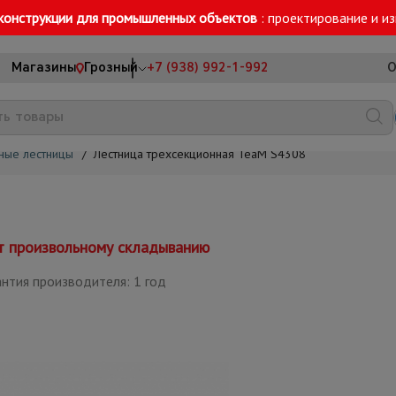
конструкции для промышленных объектов
: проектирование и и
Магазины
Грозный
+7 (938) 992-1-992
О
ные лестницы
/
Лестница трехсекционная TeaM S4308
ет произвольному складыванию
нтия производителя: 1 год