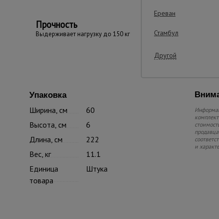
Ереван
Прочность
Стамбул
Выдерживает нагрузку до 150 кг
Другой
Внима
Упаковка
Ширина, см
60
Информац
комплекте
Высота, см
6
стоимость
продавца.
Длина, см
222
соответс
и характ
Вес, кг
11.1
Единица
Штука
товара