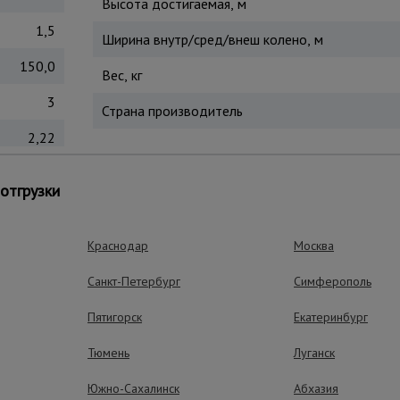
Высота достигаемая, м
1,5
Ширина внутр/сред/внеш колено, м
150,0
Вес, кг
3
Страна производитель
2,22
к отдельную небольшую приставную лестницу. У трехсекционн
отгрузки
 4-х местах прилегания к поверхности на все случаи трансформ
Краснодар
Москва
ущества – эффективная работа
Санкт-Петербург
Симферополь
Пятигорск
Екатеринбург
Тюмень
Луганск
Устойчивость
Широкая перекладина 
Южно-Сахалинск
Абхазия
ножками в основании 