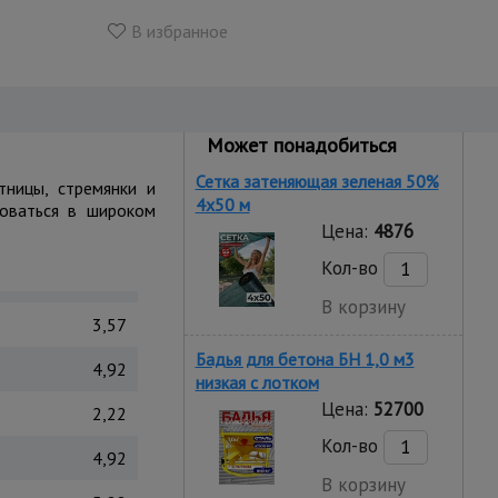
В избранное
Может понадобиться
Сетка затеняющая зеленая 50%
тницы, стремянки и
4х50 м
зоваться в широком
Цена:
4876
Кол-во
В корзину
3,57
Бадья для бетона БН 1,0 м3
4,92
низкая c лотком
Цена:
52700
2,22
Кол-во
4,92
В корзину