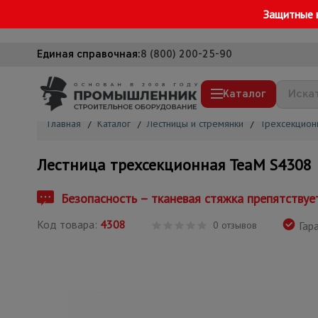
Защитные 
Единая справочная:
8 (800) 200-25-90
Каталог
Главная
/
Каталог
/
Лестницы и стремянки
/
Трехсекцион
Строительные леса
Лестница трехсекционная TeaM S4308
Вышки-туры
Подмости строительные
Безопасность – тканевая стяжка препятству
Сетка, тенты, брезенты
Код товара:
4308
0 отзывов
Гара
Строительные подъемники
Грузоподъемное оборудование
Мусоропровод строительный
Фанера ламинированная