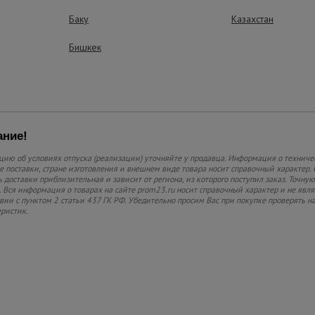
Баку
Казахстан
Компактность
Бишкек
Легко хранить и транс
ние!
ию об условиях отпуска (реализации) уточняйте у продавца. Информация о техниче
 поставки, стране изготовления и внешнем виде товара носит справочный характер. 
 доставки приблизительная и зависит от региона, из которого поступил заказ. Точную
 Вся информация о товарах на сайте prom23.ru носит справочный характер и не явл
твии с пунктом 2 статьи 437 ГК РФ. Убедительно просим Вас при покупке проверять
еристик.