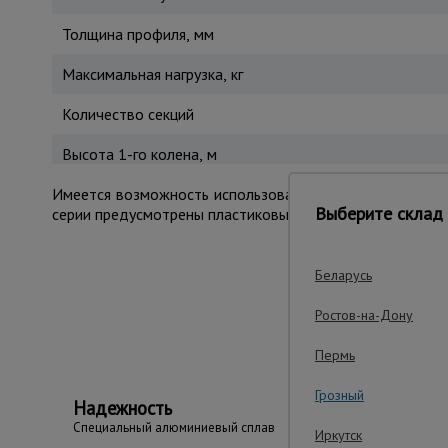
Толщина профиля, мм
Максимальная нагрузка, кг
Количество секций
Высота 1-го колена, м
Имеется возможность использовать верхнюю секцию ка
Выберите склад 
серии предусмотрены пластиковые ребристые накладки в
Беларусь
Важные преим
Ростов-на-Дону
Пермь
Грозный
Надежность
Cпециальный алюминиевый сплав
Иркутск