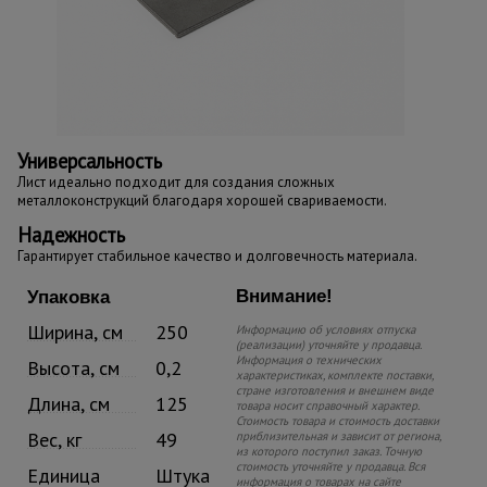
Универсальность
Лист идеально подходит для создания сложных
металлоконструкций благодаря хорошей свариваемости.
Надежность
Гарантирует стабильное качество и долговечность материала.
Внимание!
Упаковка
Ширина, см
250
Информацию об условиях отпуска
(реализации) уточняйте у продавца.
Информация о технических
Высота, см
0,2
характеристиках, комплекте поставки,
стране изготовления и внешнем виде
Длина, см
125
товара носит справочный характер.
Стоимость товара и стоимость доставки
Вес, кг
49
приблизительная и зависит от региона,
из которого поступил заказ. Точную
стоимость уточняйте у продавца. Вся
Единица
Штука
информация о товарах на сайте