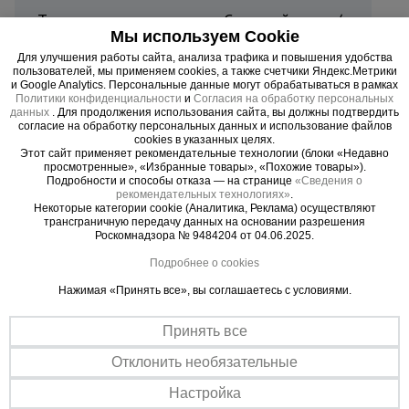
Тип товара
Стальной лист г/к
Мы используем Cookie
Количество в упаковке
1
Для улучшения работы сайта, анализа трафика и повышения удобства
пользователей, мы применяем cookies, а также счетчики Яндекс.Метрики
и Google Analytics. Персональные данные могут обрабатываться в рамках
Толщина профиля, мм
2.0
Политики конфиденциальности
и
Согласия на обработку персональных
данных
. Для продолжения использования сайта, вы должны подтвердить
согласие на обработку персональных данных и использование файлов
Материал
Сталь г/к Ст3
cookies в указанных целях.
Этот сайт применяет рекомендательные технологии (блоки «Недавно
просмотренные», «Избранные товары», «Похожие товары»).
Вес, кг
49,0
Подробности и способы отказа — на странице
«Сведения о
рекомендательных технологиях»
.
Некоторые категории cookie (Аналитика, Реклама) осуществляют
Страна производитель
Россия
трансграничную передачу данных на основании разрешения
Роскомнадзора № 9484204 от 04.06.2025.
Подробнее о cookies
Нажимая «Принять все», вы соглашаетесь с условиями.
Стальной лист г/к 1250x2500x2 мм – это
прочный и универсальный горячекатаный
Принять все
металлопрокат, предназначенный для
использования в строительстве, машиностроении
Отклонить необязательные
и производстве. Подходит для создания
Настройка
надежных конструкций и деталей.