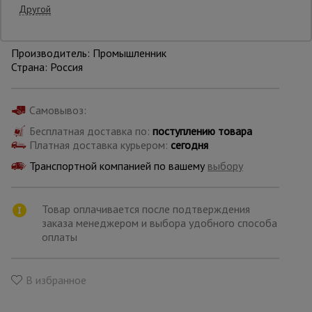
Другой
Уточнить цену
Опалубка
Производитель: Промышленник
Страна: Россия
Вибротехника
для
Самовывоз:
строительства
Бесплатная доставка по:
поступлению товара
Платная доставка курьером:
сегодня
Оборудование
Транспортной компанией по вашему
выбору
для работы с
арматурой
Товар оплачивается после подтверждения
заказа менеджером и выбора удобного способа
Оборудование
оплаты
для бетонных
работ
В избранное
Техника