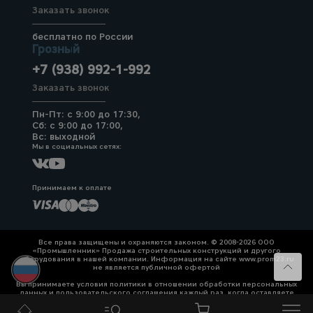
Заказать звонок
бесплатно по России
Грозный
+7 (938) 992-1-992
Заказать звонок
Пн-Пт: с 9:00 до 17:30,
Сб: с 9:00 до 17:00,
Вс: выходной
Мы в социальных сетях:
Принимаем к оплате
Все права защищены и охраняются законом. © 2008-2026 ООО
«Промышленник» Продажа строительных конструкций и другого
оборудования в нашей компании. Информация на сайте www.prom23.ru
не является публичной офертой
Вы принимаете условия политики в отношении обработки персональных
данных и пользовательского соглашения каждый раз, когда оставляете
свои данные в любой форме обратной связи на сайте prom23.ru и его
поддоменов