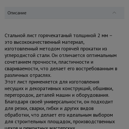
для
склада
Описание
Тачки
строительные
и садовые
Стальной лист горячекатаный толщиной 2 мм –
это высококачественный материал,
изготовленный методом горячей прокатки из
углеродистой стали. Он отличается оптимальным
Лестницы
и
сочетанием прочности, пластичности и
стремянки
свариваемости, что делает его востребованным в
различных отраслях.
Этот лист применяется для изготовления
Штукатурные
несущих и декоративных конструкций, обшивки,
комплекты
перегородок, деталей машин и оборудования.
Благодаря своей универсальности, он подходит
для резки, сварки, гибки и других видов
Сварочные
обработки, что делает его идеальным выбором
аппараты
для строительных площадок, производственных
цехов и ремонтных мастерских.