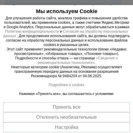
Тип товара
Стальной лист г/к
Мы используем Cookie
Количество в упаковке
1
Для улучшения работы сайта, анализа трафика и повышения удобства
пользователей, мы применяем cookies, а также счетчики Яндекс.Метрики
и Google Analytics. Персональные данные могут обрабатываться в рамках
Толщина профиля, мм
3.0
Политики конфиденциальности
и
Согласия на обработку персональных
данных
. Для продолжения использования сайта, вы должны подтвердить
согласие на обработку персональных данных и использование файлов
Материал
Сталь г/к Ст3
cookies в указанных целях.
Этот сайт применяет рекомендательные технологии (блоки «Недавно
просмотренные», «Избранные товары», «Похожие товары»).
Вес, кг
106,0
Подробности и способы отказа — на странице
«Сведения о
рекомендательных технологиях»
.
Некоторые категории cookie (Аналитика, Реклама) осуществляют
Страна производитель
Россия
трансграничную передачу данных на основании разрешения
Роскомнадзора № 9484204 от 04.06.2025.
Подробнее о cookies
Нажимая «Принять все», вы соглашаетесь с условиями.
Стальной лист г/к 1500x3000x3 мм – это
прочный и универсальный горячекатаный
Принять все
металлопрокат, предназначенный для
Отклонить необязательные
использования в строительстве, машиностроении
и производстве. Подходит для создания
Настройка
надежных конструкций и деталей.