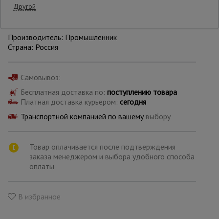
Другой
Уточнить цену
Опалубка
Производитель: Промышленник
Страна: Россия
Вибротехника
для
Самовывоз:
строительства
Бесплатная доставка по:
поступлению товара
Платная доставка курьером:
сегодня
Оборудование
Транспортной компанией по вашему
выбору
для работы с
арматурой
Товар оплачивается после подтверждения
заказа менеджером и выбора удобного способа
Оборудование
оплаты
для бетонных
работ
В избранное
Техника