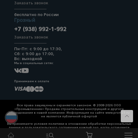
Заказать звонок
бесплатно по России
Грозный
+7 (938) 992-1-992
Заказать звонок
Пн-Пт: с 9:00 до 17:30,
Сб: с 9:00 до 17:00,
Вс: выходной
Мы в социальных сетях:
Принимаем к оплате
Все права защищены и охраняются законом. © 2008-2026 ООО
«Промышленник» Продажа строительных конструкций и другого
оборудования в нашей компании. Информация на сайте www.prom23.ru
не является публичной офертой
Вы принимаете условия политики в отношении обработки персональных
данных и пользовательского соглашения каждый раз, когда оставляете
свои данные в любой форме обратной связи на сайте prom23.ru и его
поддоменов