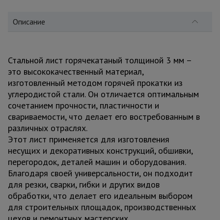
для
склада
Описание
Тачки
строительные
и садовые
Стальной лист горячекатаный толщиной 3 мм –
это высококачественный материал,
изготовленный методом горячей прокатки из
углеродистой стали. Он отличается оптимальным
Лестницы
и
сочетанием прочности, пластичности и
стремянки
свариваемости, что делает его востребованным в
различных отраслях.
Этот лист применяется для изготовления
Штукатурные
несущих и декоративных конструкций, обшивки,
комплекты
перегородок, деталей машин и оборудования.
Благодаря своей универсальности, он подходит
для резки, сварки, гибки и других видов
Сварочные
обработки, что делает его идеальным выбором
аппараты
для строительных площадок, производственных
цехов и ремонтных мастерских.