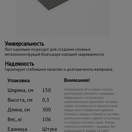
Универсальность
Лист идеально подходит для создания сложных
металлоконструкций благодаря хорошей свариваемости.
Надежность
Гарантирует стабильное качество и долговечность материала.
Внимание!
Упаковка
Ширина, см
150
Информацию об условиях отпуска
(реализации) уточняйте у продавца.
Информация о технических
Высота, см
0,3
характеристиках, комплекте поставки,
стране изготовления и внешнем виде
Длина, см
300
товара носит справочный характер.
Стоимость товара и стоимость доставки
Вес, кг
106
приблизительная и зависит от региона,
из которого поступил заказ. Точную
стоимость уточняйте у продавца. Вся
Единица
Штука
информация о товарах на сайте