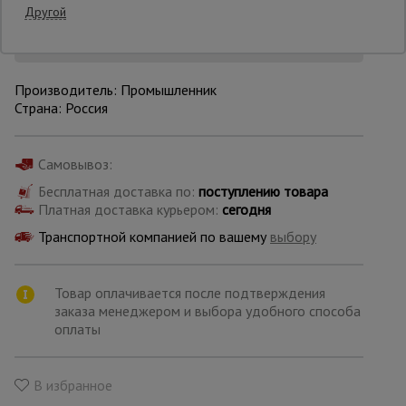
Другой
Уточнить цену
Опалубка
Производитель: Промышленник
Страна: Россия
Вибротехника
для
строительства
Самовывоз:
Бесплатная доставка по:
поступлению товара
Платная доставка курьером:
сегодня
Оборудование
для работы с
Транспортной компанией по вашему
выбору
арматурой
Товар оплачивается после подтверждения
Оборудование
заказа менеджером и выбора удобного способа
для бетонных
оплаты
работ
В избранное
Техника