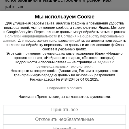
работах.
Материал обладает хорошей свариваемостью,
Мы используем Cookie
что упрощает монтаж и обработку. Поверхность
Для улучшения работы сайта, анализа трафика и повышения удобства
трубы может быть дополнительно обработана
пользователей, мы применяем cookies, а также счетчики Яндекс.Метрики
антикоррозийным покрытием для увеличения
и Google Analytics. Персональные данные могут обрабатываться в рамках
Политики конфиденциальности
и
Согласия на обработку персональных
срока службы в условиях повышенной влажности
данных
. Для продолжения использования сайта, вы должны подтвердить
или агрессивной среды. Профильная форма
согласие на обработку персональных данных и использование файлов
cookies в указанных целях.
обеспечивает повышенную жесткость по
Этот сайт применяет рекомендательные технологии (блоки «Недавно
просмотренные», «Избранные товары», «Похожие товары»).
сравнению с круглыми трубами, что делает её
Подробности и способы отказа — на странице
«Сведения о
оптимальным выбором для конструкций,
рекомендательных технологиях»
.
Некоторые категории cookie (Аналитика, Реклама) осуществляют
требующих устойчивости к изгибу.
трансграничную передачу данных на основании разрешения
Труба профильная 40x20x1.0 мм широко
Роскомнадзора № 9484204 от 04.06.2025.
используется в строительстве для создания
Подробнее о cookies
каркасов зданий, навесов, теплиц, заборов и
Нажимая «Принять все», вы соглашаетесь с условиями.
лестниц. В машиностроении применяется для
производства деталей и рам оборудования.
Принять все
Также подходит для изготовления мебели,
декоративных конструкций и других
Отклонить необязательные
металлоизделий в мастерских и на