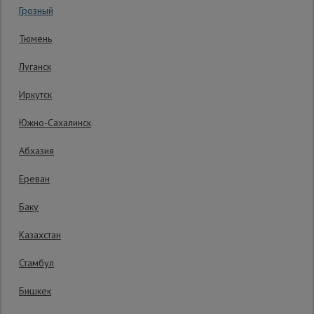
Грозный
0 отзывов
Гарантия производителя: 1 год
Сетка,
Тюмень
тенты,
брезенты
Луганск
Иркутск
Строительные
подъемники
Южно-Сахалинск
Абхазия
Грузоподъемное
оборудование
Ереван
Баку
Каталог
Мусоропровод
Казахстан
строительный
всех
товаров
Стамбул
Распечатать
Бишкек
Фанера
Последнее обновление цены: 20.08.2025
ламинированная
08:35:50