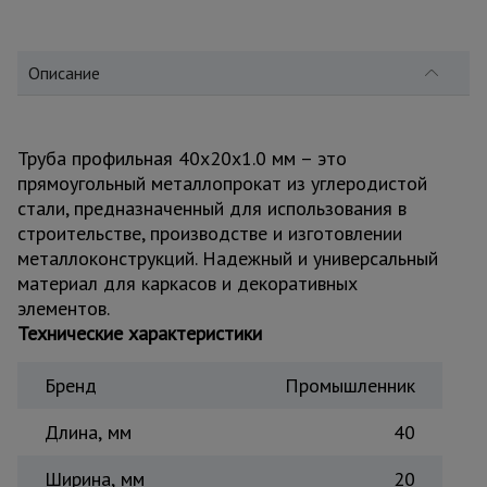
для
склада
Описание
Тачки
строительные
и садовые
Труба профильная 40x20x1.0 мм – это
прямоугольный металлопрокат из углеродистой
стали, предназначенный для использования в
Лестницы
и
строительстве, производстве и изготовлении
стремянки
металлоконструкций. Надежный и универсальный
материал для каркасов и декоративных
элементов.
Штукатурные
Технические характеристики
комплекты
Бренд
Промышленник
Сварочные
Длина, мм
40
аппараты
Ширина, мм
20