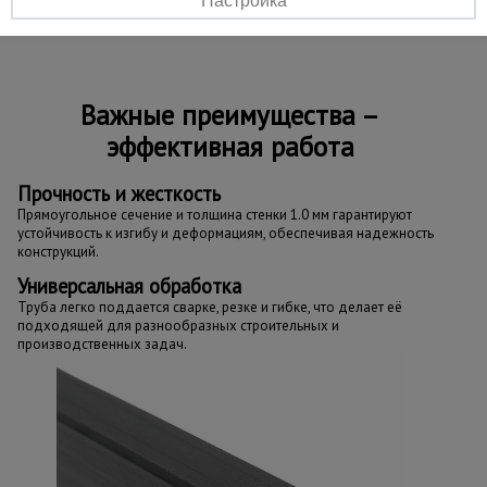
Настройка
производственных предприятиях.
Важные преимущества –
эффективная работа
Прочность и жесткость
Прямоугольное сечение и толщина стенки 1.0 мм гарантируют
устойчивость к изгибу и деформациям, обеспечивая надежность
конструкций.
Универсальная обработка
Труба легко поддается сварке, резке и гибке, что делает её
подходящей для разнообразных строительных и
производственных задач.