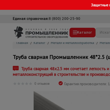
Защитные 
Единая справочная:
8 (800) 200-25-90
Каталог
Главная
/
Каталог
/
Металл и металлообработка
/
Метал
Строительные леса
Труба сварная Промышленник 48*2.5 (це
Вышки-туры
Подмости строительные
Труба сварная 48x2.5 мм сочетает легкость 
металлоконструкций в строительстве и производс
Сетка, тенты, брезенты
0 отзывов
Строительные подъемники
Гарантия производителя: 1
Грузоподъемное оборудование
Мусоропровод строительный
Фанера ламинированная