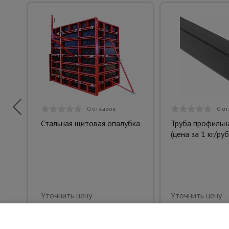
0 отзывов
0 о
Стальная щитовая опалубка
Труба профильн
(цена за 1 кг/руб
Уточнить цену
Уточнить цену