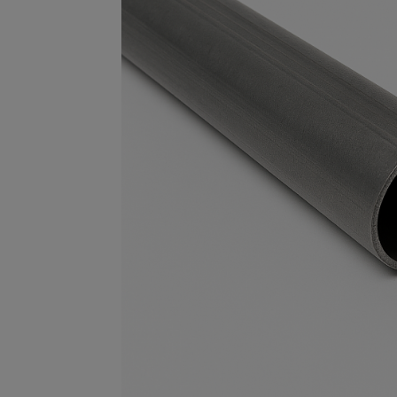
Опалубка
Вибротехника для строительств
Оборудование для работы с арм
Оборудование для бетонных раб
Техника для склада
Тачки строительные и садовые
Лестницы и стремянки
Штукатурные комплекты
Сварочные аппараты
Тепловые пушки
Металл и металлообработка