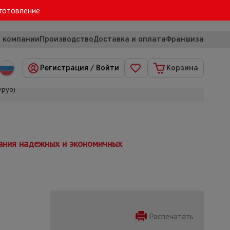
зготовление
 компании
Производство
Доставка и оплата
Франшиза
Регистрация
/
Войти
Корзина
/руб)
дания надежных и экономичных
Распечатать