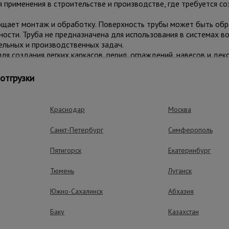
я применения в строительстве и производстве, где требуется с
ощает монтаж и обработку. Поверхность трубы может быть об
сти. Труба не предназначена для использования в системах вод
ельных и производственных задач.
для создания легких каркасов, перил, ограждений, навесов и де
ния и элементов мебели. Подходит для ремонтных мастерских,
.
отгрузки
Краснодар
Москва
ные преимущества – эффективная рабо
Санкт-Петербург
Симферополь
Пятигорск
Екатеринбург
Тюмень
Луганск
Южно-Сахалинск
Абхазия
Баку
Казахстан