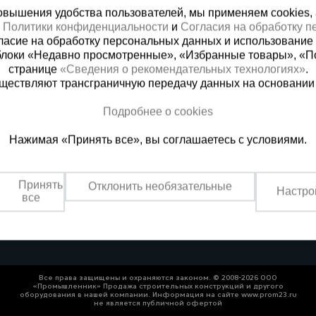
вышения удобства пользователей, мы применяем cookies, а 
х
Политики конфиденциальности
и
Согласия на обработку 
ласие на обработку персональных данных и использование 
блоки «Недавно просмотренные», «Избранные товары», «П
странице
«Сведения о рекомендательных технологиях»
.
существляют трансграничную передачу данных на основании
Подробнее о cookies
ная справочная
Грозный
Нажимая «Принять все», вы соглашаетесь с условиями.
(800) 200-25-90
+7 (938) 99
азать звонок
Заказать звонок
Принять
Отклонить необязательные
Настро
платно по России
Пн-Пт: с 9:00 до 17:30
все
Сб: с 9:00 до 17:00,
Вс: выходной
Все права защищены и охраняются законом. © 2008-2026 ООО
«Промышленник» Продажа строительных конструкций и другого
оборудования в нашей компании. Информация на сайте www.prom23.ru
не является публичной офертой