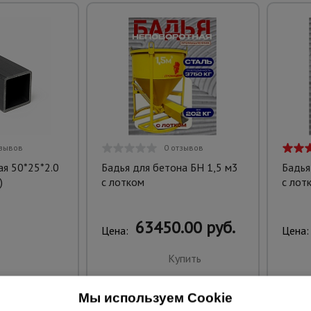
тзывов
0 отзывов
ая 50*25*2.0
Бадья для бетона БН 1,5 м3
Бадья
)
с лотком
с лот
63450.00 руб.
Цена:
Цена:
Купить
Мы используем Cookie