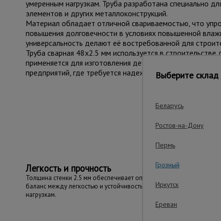
умеренным нагрузкам. Труба разработана специально дл
элементов и других металлоконструкций.
Материал обладает отличной свариваемостью, что упр
повышения долговечности в условиях повышенной влажно
универсальность делают её востребованной для строит
Труба сварная 48x2.5 мм используется в строительстве 
применяется для изготовления деталей, рам оборудова
предприятий, где требуется надежный и легкий материал
Выберите склад 
Беларусь
Важ
Ростов-на-Дону
Пермь
Грозный
Легкость и прочность
Толщина стенки 2.5 мм обеспечивает оптимальный
Иркутск
баланс между легкостью и устойчивостью к умеренным
нагрузкам.
Ереван