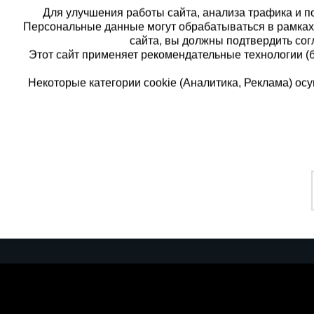
Для улучшения работы сайта, анализа трафика и по
Персональные данные могут обрабатываться в рамка
сайта, вы должны подтвердить сог
Этот сайт применяет рекомендательные технологии (
Некоторые категории cookie (Аналитика, Реклама) о
Каталог товаров
Еди
О компании
8 
Аренда оборудования
Франшиза
Зак
Доставка
Контакты
бес
Статьи
Защитные конструкции