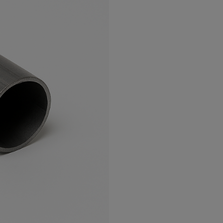
а
атурой
от