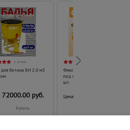
1 отзыв
1 отзыв
 для бетона БН 2,0 м3
Фиксатор арматуры стульчик
ком
под сыпучий грунт ФС 30 250
шт.
72000.00 руб.
660.00 руб.
Цена:
Купить
Купить