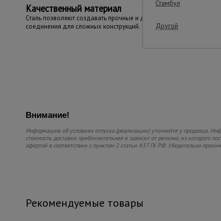
Стамбул
Качественный материал
Сталь позволяют создавать прочные и долговечные
Другой
соединения для сложных конструкций.
Внимание!
Информацию об условиях отпуска (реализации) уточняйте у продавца. Инфо
стоимость доставки приблизительная и зависит от региона, из которого по
офертой в соответствии с пунктом 2 статьи 437 ГК РФ. Убедительно проси
Рекомендуемые товары