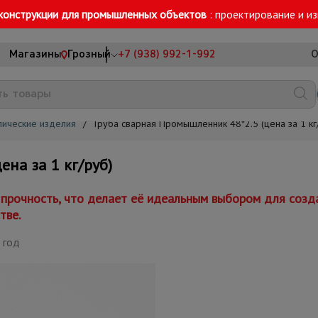
конструкции для промышленных объектов
: проектирование и и
Магазины
Грозный
+7 (938) 992-1-992
О
лические изделия
/
Труба сварная Промышленник 48*2.5 (цена за 1 кг
на за 1 кг/руб)
и прочность, что делает её идеальным выбором для соз
тве.
 год