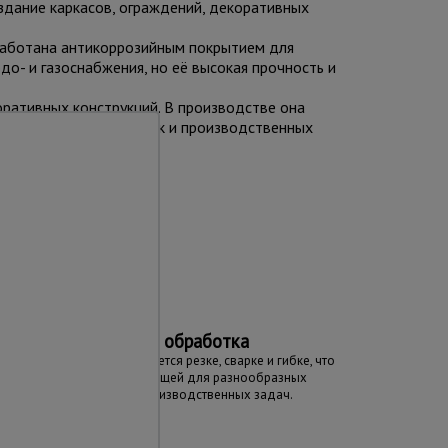
оздание каркасов, ограждений, декоративных
работана антикоррозийным покрытием для
о- и газоснабжения, но её высокая прочность и
коративных конструкций. В производстве она
 строительных площадок и производственных
та
Универсальная обработка
Труба легко поддается резке, сварке и гибке, что
делает её подходящей для разнообразных
строительных и производственных задач.