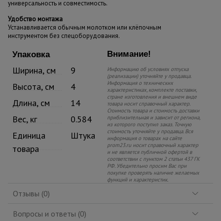
универсальность и совместимость.
Удобство монтажа
Устанавливается обычным молотком или клёпочным
инструментом без спецоборудования.
Внимание!
Упаковка
Ширина, см
9
Информацию об условиях отпуска
(реализации) уточняйте у продавца.
Информация о технических
Высота, см
4
характеристиках, комплекте поставки,
стране изготовления и внешнем виде
Длина, см
14
товара носит справочный характер.
Стоимость товара и стоимость доставки
Вес, кг
0.584
приблизительная и зависит от региона,
из которого поступил заказ. Точную
стоимость уточняйте у продавца. Вся
Единица
Штука
информация о товарах на сайте
prom23.ru носит справочный характер
товара
и не является публичной офертой в
соответствии с пунктом 2 статьи 437 ГК
РФ. Убедительно просим Вас при
покупке проверять наличие желаемых
функций и характеристик.
Отзывы (0)
Вопросы и ответы (0)