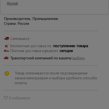
Другой
Уточнить цену
Опалубка
Производитель: Промышленник
Страна: Россия
Вибротехника
для
Самовывоз:
строительства
Бесплатная доставка по:
поступлению товара
Платная доставка курьером:
сегодня
Оборудование
Транспортной компанией по вашему
выбору
для работы с
арматурой
Товар оплачивается после подтверждения
заказа менеджером и выбора удобного способа
Оборудование
оплаты
для бетонных
работ
В избранное
Техника