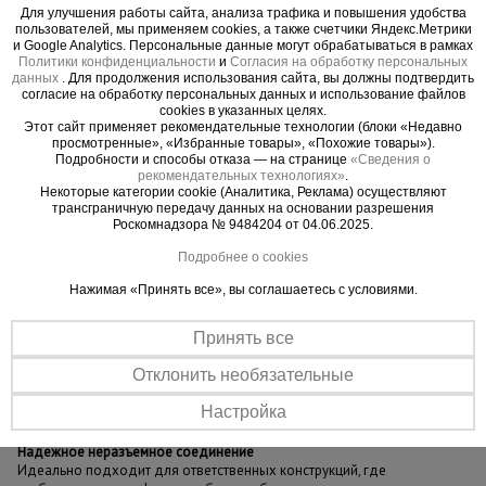
Для улучшения работы сайта, анализа трафика и повышения удобства
Применяется в машиностроении,
пользователей, мы применяем cookies, а также счетчики Яндекс.Метрики
металлоконструкциях, производстве прицепов,
и Google Analytics. Персональные данные могут обрабатываться в рамках
Политики конфиденциальности
и
Согласия на обработку персональных
мебели, вентиляционных систем, а также при
данных
. Для продолжения использования сайта, вы должны подтвердить
ремонте и сборке листового металла и других
согласие на обработку персональных данных и использование файлов
cookies в указанных целях.
элементов, требующих прочного неразъёмного
Этот сайт применяет рекомендательные технологии (блоки «Недавно
соединения.
просмотренные», «Избранные товары», «Похожие товары»).
Подробности и способы отказа — на странице
«Сведения о
Заклёпки данного типа соответствуют
рекомендательных технологиях»
.
требованиям ГОСТ 10299-80 и полностью
Некоторые категории cookie (Аналитика, Реклама) осуществляют
трансграничную передачу данных на основании разрешения
совместимы с европейским стандартом DIN 660.
Роскомнадзора № 9484204 от 04.06.2025.
Подходят для ручного и механизированного
Подробнее о cookies
монтажа методом холодной клёпки.
Нажимая «Принять все», вы соглашаетесь с условиями.
Принять все
Важные преимущества –
Отклонить необязательные
эффективная работа
Настройка
Надёжное неразъёмное соединение
Идеально подходит для ответственных конструкций, где