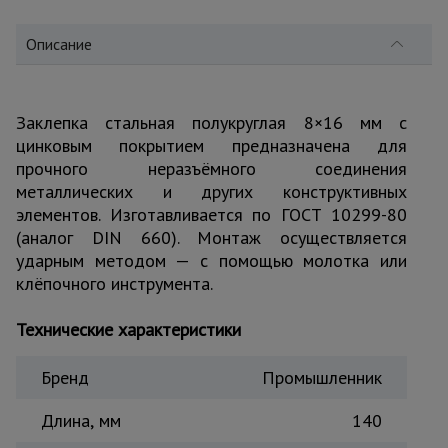
для
склада
Описание
Тачки
строительные
и садовые
Заклепка стальная полукруглая 8×16 мм с
цинковым покрытием предназначена для
прочного неразъёмного соединения
металлических и других конструктивных
Лестницы
и
элементов. Изготавливается по ГОСТ 10299-80
стремянки
(аналог DIN 660). Монтаж осуществляется
ударным методом — с помощью молотка или
клёпочного инструмента.
Штукатурные
комплекты
Технические характеристики
Бренд
Промышленник
Сварочные
аппараты
Длина, мм
140