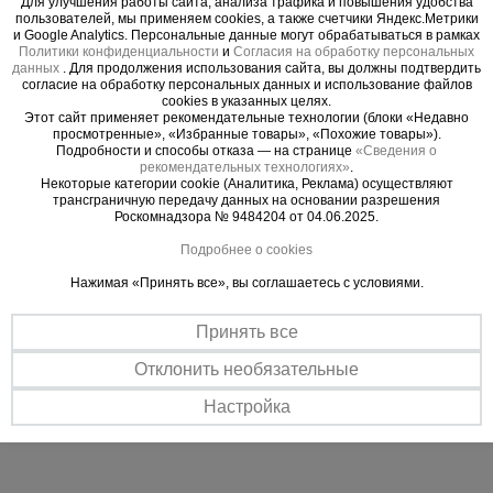
Для улучшения работы сайта, анализа трафика и повышения удобства
монолитных конструкций, где требуется быстрая
пользователей, мы применяем cookies, а также счетчики Яндекс.Метрики
и качественная стыковка арматуры.
и Google Analytics. Персональные данные могут обрабатываться в рамках
Политики конфиденциальности
и
Согласия на обработку персональных
Область применения
данных
. Для продолжения использования сайта, вы должны подтвердить
согласие на обработку персональных данных и использование файлов
Монтаж арматурных каркасов фундаментов.
cookies в указанных целях.
Возведение колонн, стен и монолитных
Этот сайт применяет рекомендательные технологии (блоки «Недавно
просмотренные», «Избранные товары», «Похожие товары»).
перекрытий.
Подробности и способы отказа — на странице
«Сведения о
Строительство многоэтажных зданий и
рекомендательных технологиях»
.
Некоторые категории cookie (Аналитика, Реклама) осуществляют
промышленных объектов.
трансграничную передачу данных на основании разрешения
Работы, где сварка арматуры запрещена или
Роскомнадзора № 9484204 от 04.06.2025.
нежелательна.
Подробнее о cookies
Ускоренный монтаж в условиях плотного
Нажимая «Принять все», вы соглашаетесь с условиями.
армирования.
Технические характеристики
Принять все
Диаметр арматуры: 36 мм;
Отклонить необязательные
Тип резьбы: цилиндрическая (стандартная);
Материал: сталь.
Настройка