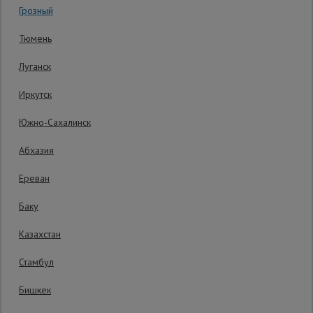
Грозный
Гарантия производителя: 1 год
Сетка,
Тюмень
тенты,
брезенты
Луганск
Иркутск
Строительные
подъемники
Южно-Сахалинск
Абхазия
Грузоподъемное
оборудование
Ереван
Баку
Каталог
Мусоропровод
Казахстан
строительный
всех
товаров
Стамбул
Бишкек
Фанера
ламинированная
Распечатать