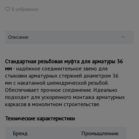
для
склада
В избранное
Тачки
строительные
Описание
и садовые
Лестницы
Стандартная резьбовая муфта для арматуры 36
и
мм
- надёжное соединительное звено для
стремянки
стыковки арматурных стержней диаметром 36
мм с накатанной цилиндрической резьбой.
Обеспечивает прочное соединение. Идеально
Штукатурные
комплекты
подходит для ускоренного монтажа арматурных
каркасов в монолитном строительстве.
Технические характеристики
Сварочные
аппараты
Бренд
Промышленник