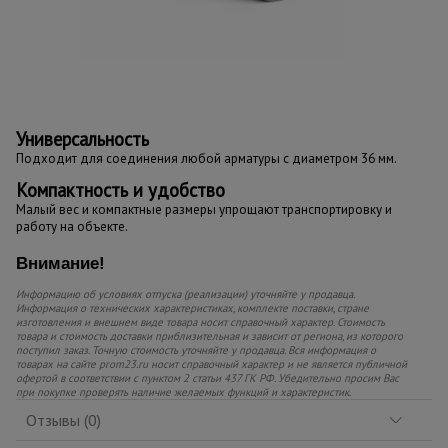
Универсальность
Подходит для соединения любой арматуры с диаметром 36 мм.
Компактность и удобство
Малый вес и компактные размеры упрощают транспортировку и
работу на объекте.
Внимание!
Информацию об условиях отпуска (реализации) уточняйте у продавца.
Информация о технических характеристиках, комплекте поставки, стране
изготовления и внешнем виде товара носит справочный характер. Стоимость
товара и стоимость доставки приблизительная и зависит от региона, из которого
поступил заказ. Точную стоимость уточняйте у продавца. Вся информация о
товарах на сайте prom23.ru носит справочный характер и не является публичной
офертой в соответствии с пунктом 2 статьи 437 ГК РФ. Убедительно просим Вас
при покупке проверять наличие желаемых функций и характеристик.
Отзывы (0)