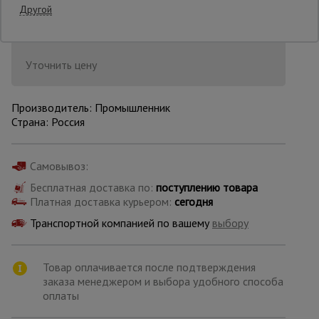
Другой
Последнее обновление цены: 11.06.2026
08:51:08
Опалубка
Уточнить цену
Вибротехника
для
Производитель: Промышленник
строительства
Страна: Россия
Самовывоз:
Оборудование
для работы с
арматурой
Бесплатная доставка по:
поступлению товара
Платная доставка курьером:
сегодня
Транспортной компанией по вашему
выбору
Оборудование
для бетонных
работ
Товар оплачивается после подтверждения
заказа менеджером и выбора удобного способа
оплаты
Техника