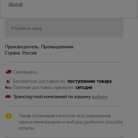
Другой
Последнее обновление цены: 11.06.2026
08:51:08
Опалубка
Уточнить цену
Вибротехника
для
Производитель: Промышленник
строительства
Страна: Россия
Самовывоз:
Оборудование
для работы с
арматурой
Бесплатная доставка по:
поступлению товара
Платная доставка курьером:
сегодня
Транспортной компанией по вашему
выбору
Оборудование
для бетонных
работ
Товар оплачивается после подтверждения
заказа менеджером и выбора удобного способа
оплаты
Техника