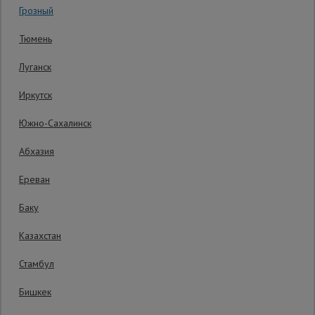
Грозный
Гарантия производителя: 1 год
Сетка,
Тюмень
тенты,
брезенты
Луганск
Иркутск
Строительные
подъемники
Южно-Сахалинск
Абхазия
Грузоподъемное
оборудование
Ереван
Баку
Каталог
Мусоропровод
Казахстан
строительный
всех
товаров
Стамбул
Бишкек
Фанера
ламинированная
Распечатать