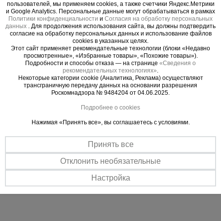
монолитных конструкций, где требуется быстрая
пользователей, мы применяем cookies, а также счетчики Яндекс.Метрики
и Google Analytics. Персональные данные могут обрабатываться в рамках
и качественная стыковка арматуры.
Политики конфиденциальности
и
Согласия на обработку персональных
Область применения
данных
. Для продолжения использования сайта, вы должны подтвердить
согласие на обработку персональных данных и использование файлов
Монтаж арматурных каркасов фундаментов.
cookies в указанных целях.
Этот сайт применяет рекомендательные технологии (блоки «Недавно
Возведение колонн, стен и монолитных
просмотренные», «Избранные товары», «Похожие товары»).
перекрытий.
Подробности и способы отказа — на странице
«Сведения о
рекомендательных технологиях»
.
Строительство многоэтажных зданий и
Некоторые категории cookie (Аналитика, Реклама) осуществляют
промышленных объектов.
трансграничную передачу данных на основании разрешения
Роскомнадзора № 9484204 от 04.06.2025.
Работы, где сварка арматуры запрещена или
нежелательна.
Подробнее о cookies
Ускоренный монтаж в условиях плотного
Нажимая «Принять все», вы соглашаетесь с условиями.
армирования.
Технические характеристики
Принять все
Диаметр арматуры: 36 мм;
Отклонить необязательные
Тип резьбы: цилиндрическая (стандартная);
Настройка
Материал: сталь.