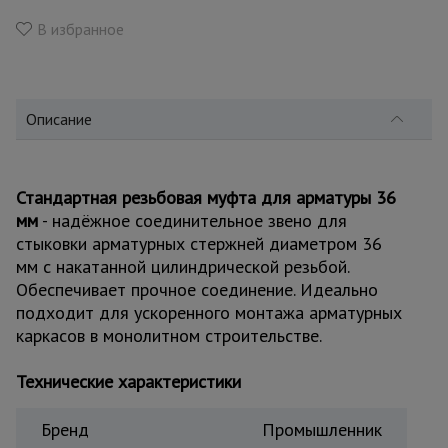
для
склада
В избранное
Тачки
строительные
Описание
и садовые
Лестницы
Стандартная резьбовая муфта для арматуры 36
и
мм
- надёжное соединительное звено для
стремянки
стыковки арматурных стержней диаметром 36
мм с накатанной цилиндрической резьбой.
Обеспечивает прочное соединение. Идеально
Штукатурные
комплекты
подходит для ускоренного монтажа арматурных
каркасов в монолитном строительстве.
Технические характеристики
Сварочные
аппараты
Бренд
Промышленник