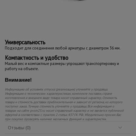
Универсальность
Подходит для соединения любой арматуры с диаметром 36 мм.
Компактность и удобство
Малый вес и компактные размеры упрощают транспортировку и
работу на объекте.
Внимание!
Информацию об условиях отпуска (реализации) уточняйте у продавца.
Информация о технических характеристиках, комплекте поставки, стране
изготовления и внешнем виде товара носит справочный характер. Стоимость
товара и стоимость доставки приблизительная и зависит от региона, из которого
поступил заказ. Точную стоимость уточняйте у продавца. Вся информация о
товарах на сайте prom23.ru носит справочный характер и не является публичной
офертой в соответствии с пунктом 2 статьи 437 ГК РФ. Убедительно просим Вас
при покупке проверять наличие желаемых функций и характеристик.
Отзывы (0)