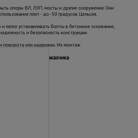
быть опоры ВЛ, ЛЭП, мосты и другие сооружения. Они
пользования плит - до -50 градусов Цельсия.
 и легко устанавливать болты в бетонное основание,
надежность и безопасность конструкции.
м поворота или надвижки. Их монтаж
мером по желанию заказчика
та