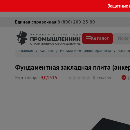
Защитные 
Единая справочная:
8 (800) 200-25-90
Каталог
Главная
/
Каталог
/
Металл и металлообработка
/
Заклад
Строительные леса
Фундаментная закладная плита (анке
Вышки-туры
Код товара:
ЗД1515
0 отзывов
Г
Подмости строительные
Сетка, тенты, брезенты
Строительные подъемники
Грузоподъемное оборудование
Мусоропровод строительный
Фанера ламинированная