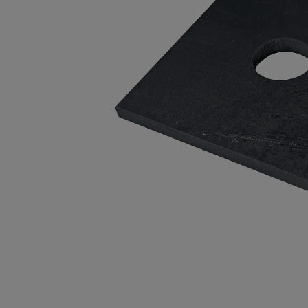
Опалубка
Вибротехника для строительств
Оборудование для работы с арм
Оборудование для бетонных раб
Техника для склада
Тачки строительные и садовые
Лестницы и стремянки
Штукатурные комплекты
Сварочные аппараты
Тепловые пушки
Металл и металлообработка