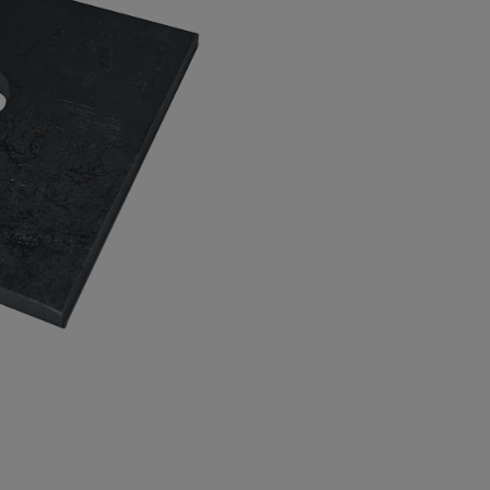
а
атурой
от