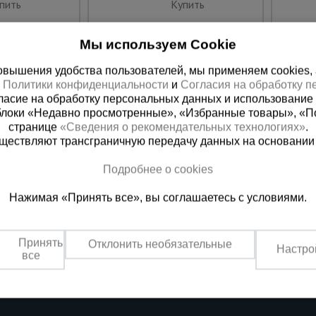
пить
Купить
Мы используем Cookie
вышения удобства пользователей, мы применяем cookies, а 
х
Политики конфиденциальности
и
Согласия на обработку 
ласие на обработку персональных данных и использование 
блоки «Недавно просмотренные», «Избранные товары», «П
странице
«Сведения о рекомендательных технологиях»
.
существляют трансграничную передачу данных на основании
Подробнее о cookies
ная справочная
Грозный
Нажимая «Принять все», вы соглашаетесь с условиями.
(800) 200-25-90
+7 (938) 99
азать звонок
Заказать звонок
Принять
Отклонить необязательные
Настро
платно по России
Пн-Пт: с 9:00 до 17:30
все
Сб: с 9:00 до 17:00,
Вс: выходной