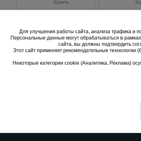
Купить
Ку
Для улучшения работы сайта, анализа трафика и по
Персональные данные могут обрабатываться в рамка
сайта, вы должны подтвердить сог
Этот сайт применяет рекомендательные технологии (
Некоторые категории cookie (Аналитика, Реклама) о
Каталог товаров
Еди
О компании
8 
Аренда оборудования
Франшиза
Зак
Доставка
Контакты
бес
Статьи
Защитные конструкции