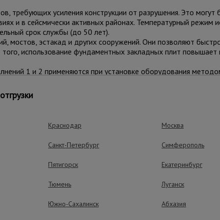
ов, требующих усиления конструкции от разрушения. Это могут 
иях и в сейсмически активных районах. Температурный режим ис
льный срок службы (до 50 лет).
й, мостов, эстакад и других сооружений. Они позволяют быстро
е того, использование фундаментных закладных плит повышает 
лнений 1 и 2 применяются при установке оборудования методо
ы по ГОСТ 24379.1-80, а также по индивидуальным раз
отгрузки
Краснодар
Москва
ные преимущества – эффективная рабо
Санкт-Петербург
Симферополь
Пятигорск
Екатеринбург
Тюмень
Луганск
Южно-Сахалинск
Абхазия