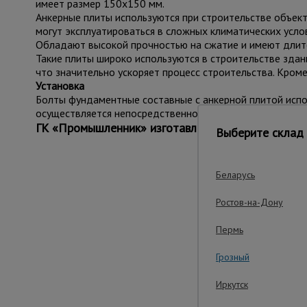
имеет размер 150х150 мм.
Анкерные плиты используются при строительстве объект
могут эксплуатироваться в сложных климатических услов
Обладают высокой прочностью на сжатие и имеют длите
Такие плиты широко используются в строительстве здани
что значительно ускоряет процесс строительства. Кром
Установка
Болты фундаментные составные с анкерной плитой испо
осуществляется непосредственно в фундамент.
ГК «Промышленник» изготавливает анкерные шайб
Выберите склад 
Беларусь
Важ
Ростов-на-Дону
Пермь
Грозный
Иркутск