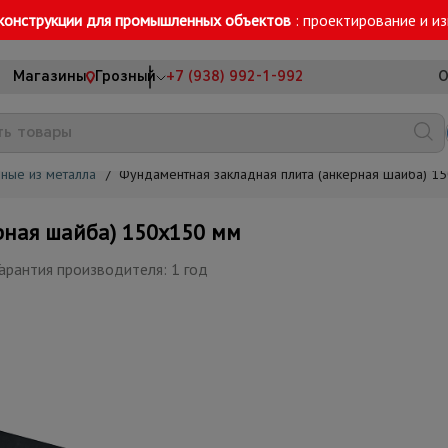
конструкции для промышленных объектов
: проектирование и и
Магазины
Грозный
+7 (938) 992-1-992
О
ные из металла
/
Фундаментная закладная плита (анкерная шайба) 1
рная шайба) 150х150 мм
арантия производителя: 1 год