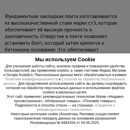
Фундаментная закладная плита изготавливается
из высококачественной стали марки ст3, которая
обеспечивает ей высокую прочность и
долговечность. Отверстие в плите позволяет
установить болт, который затем крепится к
бетонному основанию. Это обеспечивает
надежное соединение между конструкцией и
Мы используем Cookie
фундаментом.
Для улучшения работы сайта, анализа трафика и повышения удобства
Размеры плит могут варьироваться в зависимости
пользователей, мы применяем cookies, а также счетчики Яндекс.Метрики
и Google Analytics. Персональные данные могут обрабатываться в рамках
от нагрузки, которую они должны выдерживать, и
Политики конфиденциальности
и
Согласия на обработку персональных
от размеров болтов, которые будут
данных
. Для продолжения использования сайта, вы должны подтвердить
согласие на обработку персональных данных и использование файлов
использоваться. Данная модель имеет размер
cookies в указанных целях.
220х220 мм.
Этот сайт применяет рекомендательные технологии (блоки «Недавно
просмотренные», «Избранные товары», «Похожие товары»).
Анкерные плиты используются при строительстве
Подробности и способы отказа — на странице
«Сведения о
объектов, требующих усиления конструкции от
рекомендательных технологиях»
.
Некоторые категории cookie (Аналитика, Реклама) осуществляют
разрушения. Это могут быть опоры ВЛ, ЛЭП,
трансграничную передачу данных на основании разрешения
мосты и другие сооружения. Они могут
Роскомнадзора № 9484204 от 04.06.2025.
эксплуатироваться в сложных климатических