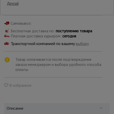
Производитель: Промышленник
Другой
Страна: Россия
Опалубка
Самовывоз:
Бесплатная доставка по:
поступлению товара
Вибротехника
Платная доставка курьером:
сегодня
для
строительства
Транспортной компанией по вашему
выбору
Товар оплачивается после подтверждения
Оборудование
для работы с
заказа менеджером и выбора удобного способа
арматурой
оплаты
В избранное
Оборудование
для бетонных
работ
Описание
Техника