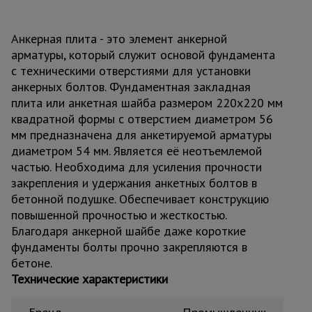
для
склада
Анкерная плита - это элемент анкерной
арматуры, который служит основой фундамента
Тачки
с техническими отверстиями для установки
строительные
и садовые
анкерных болтов. Фундаментная закладная
плита или анкетная шайба размером 220х220 мм
квадратной формы с отверстием диаметром 56
мм предназначена для анкетируемой арматуры
Лестницы
и
диаметром 54 мм. Является её неотъемлемой
стремянки
частью. Необходима для усиления прочности
закрепления и удержания анкетных болтов в
бетонной подушке. Обеспечивает конструкцию
Штукатурные
повышенной прочностью и жесткостью.
комплекты
Благодаря анкерной шайбе даже короткие
фундаменты болты прочно закрепляются в
бетоне.
Сварочные
аппараты
Технические характеристики