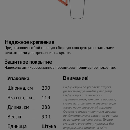
Надежное крепление
Представляет собой жесткую сборную конструкцию с зажимами-
фиксаторами для крепления на крыше.
Защитное покрытие
Нанесено антикоррозионное порошково-полимерное покрытие.
Внимание!
Упаковка
Ширина, см
200
Информацию об условиях отпуска
(реализации) уточняйте у продавца.
Информация о технических
Высота, см
114
характеристиках, комплекте поставки,
стране изготовления и внешнем виде
Длина, см
288
товара носит справочный характер.
Стоимость товара и стоимость доставки
Вес, кг
90.1
приблизительная и зависит от региона,
из которого поступил заказ. Точную
стоимость уточняйте у продавца. Вся
Единица
Штука
информация о товарах на сайте