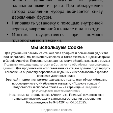
налипания пыли и грязи. При обнаружении
затора скопление мусора выбивается снизу
деревянным брусом.
Направлять установку с помощью внутренней
веревки, закрепленной в начале и на выходе.
Монтаж осуществлять при помощи
грузоподъемной техники.
Производить сборку по направлению сверху
Мы используем Cookie
вниз или заранее объединенными секциями.
Для улучшения работы сайта, анализа трафика и повышения удобства
Демонтаж происходит в обратной
пользователей, мы применяем cookies, а также счетчики Яндекс.Метрики
и Google Analytics. Персональные данные могут обрабатываться в рамках
последовательности.
Политики конфиденциальности
и
Согласия на обработку персональных
Необходимо строго соблюдать соосность.
данных
. Для продолжения использования сайта, вы должны подтвердить
согласие на обработку персональных данных и использование файлов
Крепить мусоросброс к зданию каждые 10 м
cookies в указанных целях.
Этот сайт применяет рекомендательные технологии (блоки «Недавно
при помощи кронштейнов.
просмотренные», «Избранные товары», «Похожие товары»).
Устанавливать гаситель скорости не менее
Подробности и способы отказа — на странице
«Сведения о
рекомендательных технологиях»
.
чем, через 20 м рукава.
Некоторые категории cookie (Аналитика, Реклама) осуществляют
Запрещен сброс отходов диаметром более
трансграничную передачу данных на основании разрешения
Роскомнадзора № 9484204 от 04.06.2025.
25 см, а также с острыми краями, способными
повредить секции мусоросброса.
Подробнее о cookies