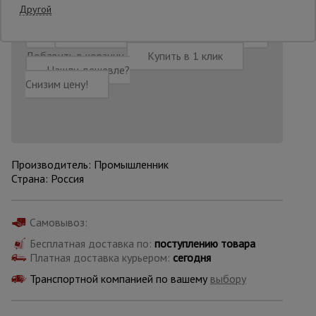
Другой
Опалубка
Добавить в корзину
Купить в 1 клик
Нашли дешевле?
Снизим цену!
Вибротехника
для
строительства
Производитель: Промышленник
Оборудование
для работы с
Страна: Россия
арматурой
Самовывоз:
Оборудование
Бесплатная доставка по:
поступлению товара
для бетонных
работ
Платная доставка курьером:
сегодня
Транспортной компанией по вашему
выбору
Техника