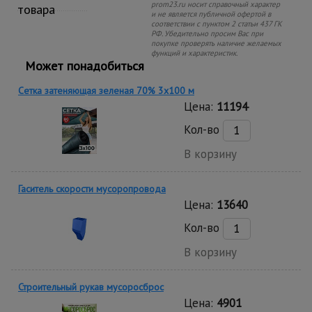
prom23.ru носит справочный характер
товара
и не является публичной офертой в
соответствии с пунктом 2 статьи 437 ГК
РФ. Убедительно просим Вас при
покупке проверять наличие желаемых
функций и характеристик.
Может понадобиться
Сетка затеняющая зеленая 70% 3х100 м
Цена:
11194
Кол-во
В корзину
Гаситель скорости мусоропровода
Цена:
13640
Кол-во
В корзину
Строительный рукав мусоросброс
Цена:
4901