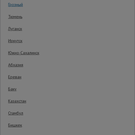
Грозный
Гарантия производителя: 1 год
Сетка,
Тюмень
тенты,
брезенты
Луганск
Иркутск
Строительные
подъемники
Южно-Сахалинск
Абхазия
Грузоподъемное
оборудование
Ереван
Баку
Каталог
Мусоропровод
Казахстан
строительный
всех
товаров
38282 руб.
Стамбул
30 626
₽
Распечатать
Бишкек
Фанера
Последнее обновление цены: 13.07.2026
ламинированная
08:00:39