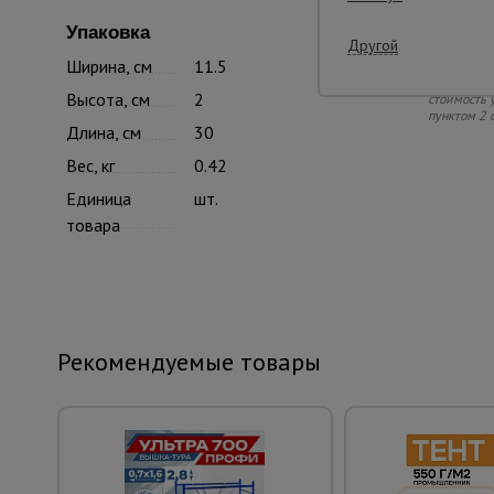
Вниман
Упаковка
Другой
Ширина, см
11.5
Информацию
внешнем ви
Высота, см
2
стоимость 
пунктом 2 
Длина, см
30
Вес, кг
0.42
Единица
шт.
товара
Рекомендуемые товары