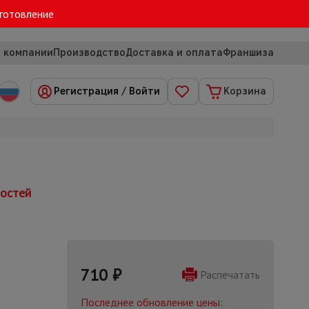
зготовление
 компании
Производство
Доставка и оплата
Франшиза
Регистрация
/
Войти
Корзина
ностей
710
₽
Распечатать
Последнее обновление цены: