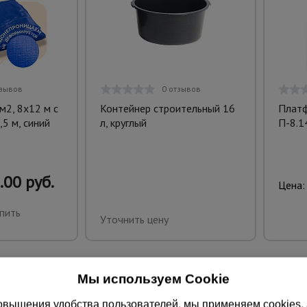
тзывов
0 отзывов
м2, 8х12 м с
Контейнер строительный 16
Платф
,5 м, синий
л, круглый
П-8.1
.00 руб.
Цена:
пить
Уточнить цену
Мы используем Cookie
вышения удобства пользователей, мы применяем cookies, а 