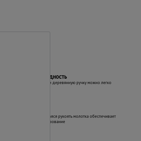
та
Ремонтопригодность
При необходимости деревянную ручку можно легко
заменить
Безопасность
Самозаклинивающаяся рукоять молотка обеспечивает
безопасное использование