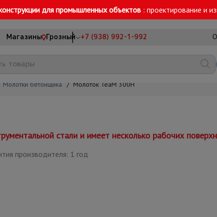
конструкции для промышленных объектов
: проектирование и и
Магазины
Грозный
+7 (938) 992-1-992
О
Молотки бетонщика
/
Молоток TeaM 300H
трументальной стали и имеет несколько рабочих поверх
нтия производителя: 1 год