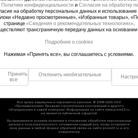
х
Политики конфиденциальности
и
Согласия на обработку 
ласие на обработку персональных данных и использование 
блоки «Недавно просмотренные», «Избранные товары», «П
странице
«Сведения о рекомендательных технологиях»
.
существляют трансграничную передачу данных на основании
ная справочная
Грозный
Подробнее о cookies
(800) 200-25-90
+7 (938) 99
Нажимая «Принять все», вы соглашаетесь с условиями.
азать звонок
Заказать звонок
платно по России
Пн-Пт: с 9:00 до 17:30
Сб: с 9:00 до 17:00,
Принять
Отклонить необязательные
Вс: выходной
Настро
все
Все права защищены и охраняются законом. © 2008-2026 ООО
«Промышленник» Продажа строительных конструкций и другого
оборудования в нашей компании. Информация на сайте www.prom23.ru
не является публичной офертой
Вы принимаете условия политики в отношении обработки персональных
данных и пользовательского соглашения каждый раз, когда оставляете
свои данные в любой форме обратной связи на сайте prom23.ru и его
поддоменов