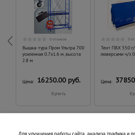
0 отзывов
0 о
Вышка-тура Пром Ультра 700
Тент ПВХ 550 г/
усиленная 0.7х1.6 м, высота
люверсами ч/з 0
2.8 м
16250.00 руб.
37850
Цена:
Цена:
Купить
Ку
Для улучшения работы сайта, анализа трафика и по