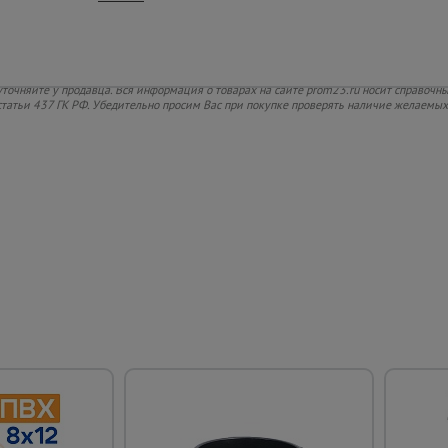
ие!
 об условиях отпуска (реализации) уточняйте у продавца. Информация о технически
де товара носит справочный характер. Стоимость товара и стоимость доставки прибли
уточняйте у продавца. Вся информация о товарах на сайте prom23.ru носит справочны
статьи 437 ГК РФ. Убедительно просим Вас при покупке проверять наличие желаемы