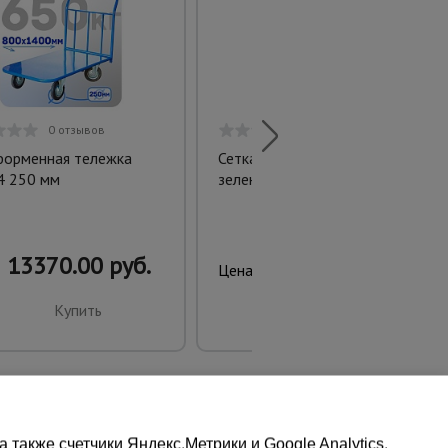
0 отзывов
0 отзывов
орменная тележка
Сетка фасадная затеняющая
4 250 мм
зеленая 30-35% 2х10 м
13370.00 руб.
260.00 руб.
Цена:
Купить
Купить
также счетчики Яндекс.Метрики и Google Analytics.