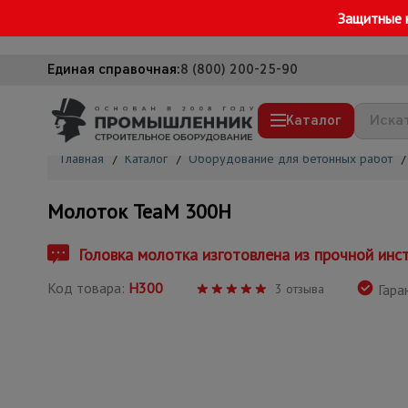
Защитные 
Единая справочная:
8 (800) 200-25-90
Каталог
Главная
/
Каталог
/
Оборудование для бетонных работ
/
Строительные леса
Молоток TeaM 300H
Вышки-туры
Подмости строительные
Головка молотка изготовлена из прочной инс
Сетка, тенты, брезенты
Код товара:
Н300
3 отзыва
Гара
Строительные подъемники
Грузоподъемное оборудование
Мусоропровод строительный
Фанера ламинированная