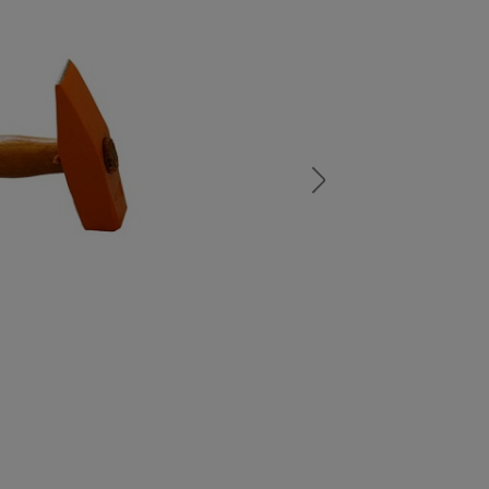
а
атурой
от