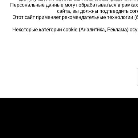
Персональные данные могут обрабатываться в рамка
сайта, вы должны подтвердить сог
Этот сайт применяет рекомендательные технологии (
Некоторые категории cookie (Аналитика, Реклама) о
Каталог товаров
Еди
О компании
8 
Аренда оборудования
Франшиза
Зак
Доставка
Контакты
бес
Статьи
Защитные конструкции