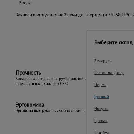
Вес, кг
Закален в индукционной печи до твердости 55-58 HRC. 
Важ
Выберите склад 
Беларусь
Прочность
Ростов-на-Дону
Кованая головка из инструментальной стали - гарантия
прочности изделия. 55-58 HRC.
Пермь
Грозный
Эргономика
Иркутск
Эргономичная рукоять удобно лежит в руке
Ереван
Стамбул