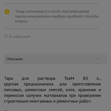
для
склада
Товар оплачивается после подтверждения
заказа менеджером и выбора удобного способа
оплаты
Тачки
строительные
и садовые
В избранное
Лестницы
и
стремянки
Описание
Штукатурные
комплекты
Тара для раствора TeaM 80 л.,
круглая предназначена для приготовления
гипсовых, цементных смесей, клея, хранения и
переноски сыпучих материалов при проведении
Сварочные
аппараты
строительно-монтажных и ремонтных работ.