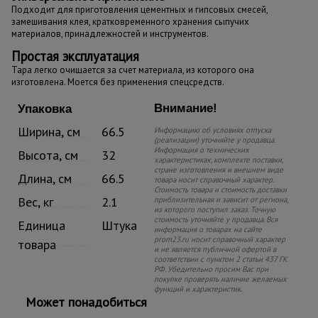
Подходит для приготовления цементных и гипсовых смесей,
замешивания клея, кратковременного хранения сыпучих
материалов, принадлежностей и инструментов.
Простая эксплуатация
Тара легко очищается за счет материала, из которого она
изготовлена. Моется без применения спецсредств.
Внимание!
Упаковка
Ширина, см
66.5
Информацию об условиях отпуска
(реализации) уточняйте у продавца.
Информация о технических
Высота, см
32
характеристиках, комплекте поставки,
стране изготовления и внешнем виде
Длина, см
66.5
товара носит справочный характер.
Стоимость товара и стоимость доставки
Вес, кг
2.1
приблизительная и зависит от региона,
из которого поступил заказ. Точную
стоимость уточняйте у продавца. Вся
Единица
Штука
информация о товарах на сайте
prom23.ru носит справочный характер
товара
и не является публичной офертой в
соответствии с пунктом 2 статьи 437 ГК
РФ. Убедительно просим Вас при
покупке проверять наличие желаемых
функций и характеристик.
Может понадобиться