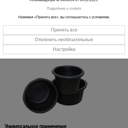
Роскомнадзора № 9484204 от 04.06.2025.
Подробнее о cookies
Важные преимущества –
Нажимая «Принять все», вы соглашаетесь с условиями.
эффективная работа
Принять все
Полимерный материал
Отклонить необязательные
Тара не подвержена деформации, гниению и коррозии.
Настройка
Удобство
Широкие бортики для удобства переноски готового раствора.
Универсальное применение