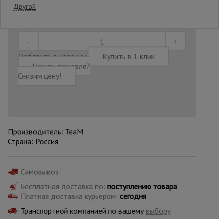
Другой
Последнее обновление цены: 01.07.2026
22:01:35
Опалубка
Добавить в корзину
Купить в 1 клик
Вибротехника
Нашли дешевле?
для
Снизим цену!
строительства
Оборудование
для работы с
арматурой
Производитель: TeaM
Страна: Россия
Оборудование
для бетонных
Самовывоз:
работ
Бесплатная доставка по:
поступлению товара
Платная доставка курьером:
сегодня
Транспортной компанией по вашему
выбору
Техника