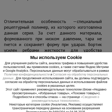
Отличительная особенность —специальный
рецептурный полимер, из которого изготовлена
данная серия. За счет данного материала,
формованного при низком давлении, тара не
гнется и сохраняет форму при ударах. Бортик
усилен ребрами жесткости для удобства
переноски.
Мы используем Cookie
Тара может быть использована не только при
Для улучшения работы сайта, анализа трафика и повышения удобства
строительстве, но и в быту для хранения
пользователей, мы применяем cookies, а также счетчики Яндекс.Метрики
и Google Analytics. Персональные данные могут обрабатываться в рамках
жидкостей или сыпучих продуктов. Она
Политики конфиденциальности
и
Согласия на обработку персональных
невосприимчива к воздействию многих
данных
. Для продолжения использования сайта, вы должны подтвердить
согласие на обработку персональных данных и использование файлов
химических веществ, а также к перепадам
cookies в указанных целях.
температур от -40 до +60 градусов.
Этот сайт применяет рекомендательные технологии (блоки «Недавно
просмотренные», «Избранные товары», «Похожие товары»).
Серия представлена круглыми и квадратными
Подробности и способы отказа — на странице
«Сведения о
моделями объемом 40, 60 и 80 литров.
рекомендательных технологиях»
.
Некоторые категории cookie (Аналитика, Реклама) осуществляют
трансграничную передачу данных на основании разрешения